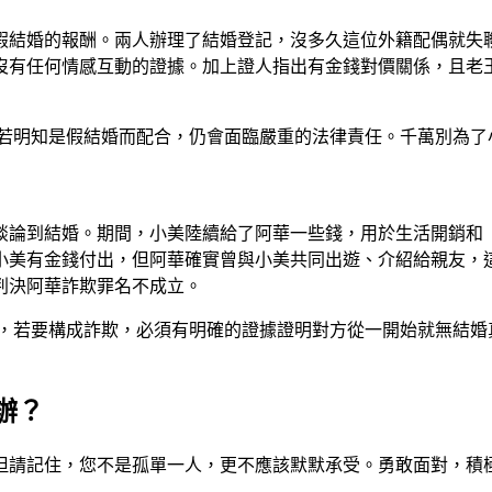
假結婚的報酬。兩人辦理了結婚登記，沒多久這位外籍配偶就失
沒有任何情感互動的證據。加上證人指出有金錢對價關係，且老
若明知是假結婚而配合，仍會面臨嚴重的法律責任。千萬別為了
談論到結婚。期間，小美陸續給了阿華一些錢，用於生活開銷和
小美有金錢付出，但阿華確實曾與小美共同出遊、介紹給親友，
判決阿華詐欺罪名不成立。
，若要構成詐欺，必須有明確的證據證明對方從一開始就無結婚
辦？
但請記住，您不是孤單一人，更不應該默默承受。勇敢面對，積