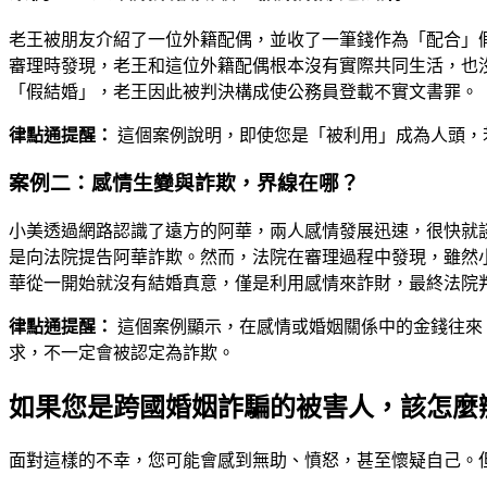
老王被朋友介紹了一位外籍配偶，並收了一筆錢作為「配合」
審理時發現，老王和這位外籍配偶根本沒有實際共同生活，也
「假結婚」，老王因此被判決構成使公務員登載不實文書罪。
律點通提醒：
這個案例說明，即使您是「被利用」成為人頭，
案例二：感情生變與詐欺，界線在哪？
小美透過網路認識了遠方的阿華，兩人感情發展迅速，很快就
是向法院提告阿華詐欺。然而，法院在審理過程中發現，雖然
華從一開始就沒有結婚真意，僅是利用感情來詐財，最終法院
律點通提醒：
這個案例顯示，在感情或婚姻關係中的金錢往來
求，不一定會被認定為詐欺。
如果您是跨國婚姻詐騙的被害人，該怎麼
面對這樣的不幸，您可能會感到無助、憤怒，甚至懷疑自己。