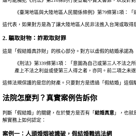
還可能觸犯《刑法》第216條的行使登載不實文書罪，以及針
《臺灣地區與大陸地區人民關係條例》第79條第1項：
這代表，如果對方是為了讓大陸地區人民非法進入台灣或取得
2. 騙取財物：詐欺取財罪
這是「假結婚真詐財」的核心部分。對方以虛假的結婚承諾為
《刑法》第339條第1項：「意圖為自己或第三人不法
產上不法之利益或使第三人得之者，亦同。前二項之未遂
這條法規保護的是您的財產。只要對方是透過「假結婚」這個
法院怎麼判？真實案例告訴你
判斷「假結婚」的關鍵，在於雙方是否有「
結婚真意
」，也就
解實務上如何認定：
案例一：人頭婚姻被識破，假結婚難逃法網