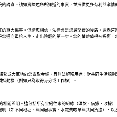
院的調查。請如實陳述您所知道的事實，並提供更多有利於案情
任的巨大傷害。但請您相信，法律會是您最堅實的後盾。透過這
是您邁向重拾人生、走出陰霾的第一步。您的權益值得被捍衛，
頻繁或大筆地向您索取金錢，且無法解釋用途；對共同生活規劃
婚姻動機（例如只為取得身分或工作權）。
相關證明。這包括所有金錢往來的紀錄（匯款、借據、收據）、通訊
證明（如不同地址、無同居事實、水電費帳單無共同負擔）、以