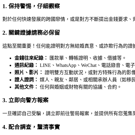
1. 保持警惕，仔細觀察
對於任何快速發展的跨國戀情，或是對方不斷提出金錢要求、
2. 關鍵證據請務必保留
這點至關重要！任何能證明對方無結婚真意、或詐欺行為的證
金錢往來紀錄：
匯款單、轉帳證明、收據、借據等。
通訊紀錄：
LINE、WhatsApp、WeChat、電話
照片、影片：
證明雙方互動狀況，或對方特殊行為的影
證人證詞：
媒人、親友、鄰居、或相關承辦人員（如移
其他文件：
任何與婚姻或財物有關的協議、合約。
3. 立即向警方報案
一旦確認自己受騙，請立即前往警局報案，並提供所有您蒐集
4. 配合調查，釐清事實