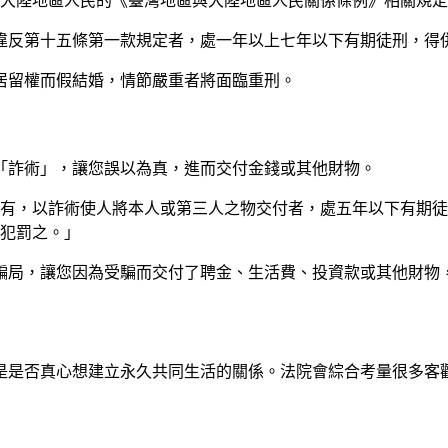
對大陸地區人民的《臺灣地區與大陸地區人民關係條例》相關規
「違反第十五條第一款規定者，處一年以上七年以下有期徒刑，得
居留權而假結婚，情節嚴重者將面臨重刑。
「詐術」，讓您誤以為真，進而交付金錢或其他財物。
之所有，以詐術使人將本人或第三人之物交付者，處五年以下有期
犯罰之。」
騙局，讓您因為受騙而交付了聘金、生活費、投資款或其他財物
是是否真心想建立永久共同生活的關係。法院會綜合考量很多客