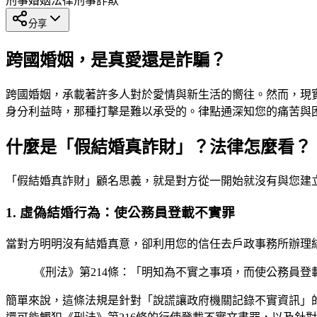
刑事
婚姻法律
刑事詐欺
分享
跨國婚姻，是真愛還是詐騙？
跨國婚姻，承載著許多人對於愛情與新生活的嚮往。然而，現
身分利益時，那種打擊是難以承受的。律點通深知您的痛苦與
什麼是「假結婚真詐財」？法律怎麼看？
「假結婚真詐財」顧名思義，就是對方從一開始就沒有與您建
1. 虛偽結婚行為：使公務員登載不實罪
當對方明明沒有結婚真意，卻利用您的信任去戶政事務所辦理
《刑法》第214條：「明知為不實之事項，而使公務員
簡單來說，這條法規是針對「說謊讓政府機關記錄不實資訊」