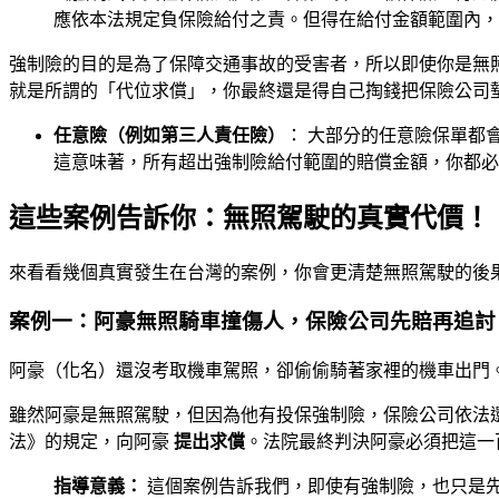
應依本法規定負保險給付之責。但得在給付金額範圍內，
強制險的目的是為了保障交通事故的受害者，所以即使你是無
就是所謂的「代位求償」，你最終還是得自己掏錢把保險公司
任意險（例如第三人責任險）
： 大部分的任意險保單都
這意味著，所有超出強制險給付範圍的賠償金額，你都
這些案例告訴你：無照駕駛的真實代價！
來看看幾個真實發生在台灣的案例，你會更清楚無照駕駛的後
案例一：阿豪無照騎車撞傷人，保險公司先賠再追討
阿豪（化名）還沒考取機車駕照，卻偷偷騎著家裡的機車出門
雖然阿豪是無照駕駛，但因為他有投保強制險，保險公司依法
法》的規定，向阿豪
提出求償
。法院最終判決阿豪必須把這一
指導意義：
這個案例告訴我們，即使有強制險，也只是