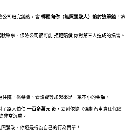
險公司賠完錢後，會
轉頭向你（無照駕駛人）追討這筆錢
！這
駕駛肇事，保險公司很可能
拒絕賠償
你對第三人造成的損害。
傷住院，醫藥費、看護費等加起來是一筆不小的金額。
付了路人伯伯
一百多萬元
後，立刻依據《強制汽車責任保險
擔非常沉重。
無照駕駛，你還是得為自己的行為買單！