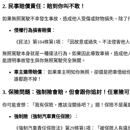
2. 民事賠償責任：賠到你叫不敢！
如果無照駕駛不幸發生事故，造成他人受傷或財物損失，除了
侵權行為損害賠償
：
《民法》第184條第1項：「因故意或過失，不法侵害
無照駕駛本身就是一種違法行為。如果因此導致車禍，造成他
能證明事故發生與你無照駕駛完全無關。
車主連帶賠償
： 如果車主明知你無照，卻還是把車借給
誰都跑不掉！
3. 保險問題：強制險會賠，但會跟你追討！任意險
你可能會想：「我有保險，應該沒關係吧？」錯！保險不是萬
強制險（強制汽車責任保險）
：
《強制汽車責任保險法》第29條第1項：「被保險人有