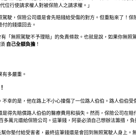
代位行使請求權人對被保險人之請求權。」
照駕駛，保險公司還是會先賠錢給受傷的對方。但重點來了！保
墊付的錢還回去。
會有「無照駕駛不予理賠」的免責條款。也就是說，如果你無照
必須
自己全額負擔
！
果有多嚴重。
！
。不幸的是，他在路上不小心撞傷了一位路人伯伯。路人伯伯受
還是得先賠償路人伯伯的醫療費用和損失。然而，保險公司在賠
百多萬元還給保險公司。這筆錢，阿豪必須自己想辦法籌措，負
先幫你墊付給受害者，最終這筆錢還是會回到無照駕駛人身上。