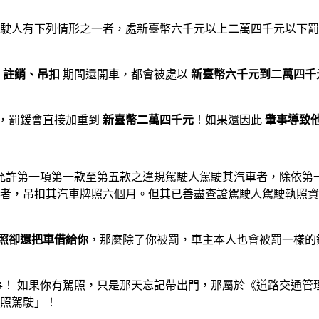
車駕駛人有下列情形之一者，處新臺幣六千元以上二萬四千元以下
、註銷、吊扣
期間還開車，都會被處以
新臺幣六千元到二萬四千
，罰鍰會直接加重到
新臺幣二萬四千元
！如果還因此
肇事導致
人允許第一項第一款至第五款之違規駕駛人駕駛其汽車者，除依第
者，吊扣其汽車牌照六個月。但其已善盡查證駕駛人駕駛執照資
照卻還把車借給你
，那麼除了你被罰，車主本人也會被罰一樣的
！ 如果你有駕照，只是那天忘記帶出門，那屬於《道路交通管
照駕駛」！