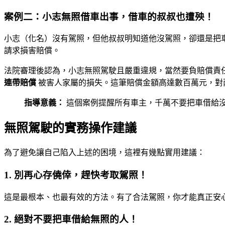
案例二：小志無照借車出事，借車的叔叔也遭殃！
小志（化名）沒有駕照，但他叔叔明知道他沒駕照，卻還是把
請求損害賠償。
法院審理後認為，小志無照駕駛且嚴重違規，當然要負賠償責
連帶賠償
被害人家屬的損失。這筆賠償金額高達數百萬元，對
指導意義：
這個案例提醒所有車主，千萬不要把車借給
無照駕駛的實務操作建議
為了避免讓自己陷入上述的困境，這裡有幾點實用建議：
1.
別再心存僥倖，趕快考取駕照！
這是最根本、也最有效的方法。有了合法駕照，你才能真正安
2.
絕對不要把車借給無照的人！