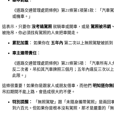
基本罰鍰
：
《道路交通管理處罰條例》第21條第1項第1款：「汽
或機車。」
這表示，只要你
沒考過駕照
就騎車或開車，或是
駕照被吊銷
被拖吊，你必須找有駕照的人來把車開走。
累犯加重
： 如果你在
五年內
第二次以上無照駕駛被抓到
車主連帶責任
：
《道路交通管理處罰條例》第21條第5項：「汽車所有
反二次者，吊扣其汽車牌照三個月；五年內違反三次以上
此限。」
這條很重要！如果你是跟家人或朋友借車，而他們
明知道你無
吊扣期間不能上路，會造成很大的不便。
特別提醒：
「無照駕駛」跟「未隨身攜帶駕照」是兩回事
到六百元。但如果你是根本沒有駕照，那才是嚴重的「無