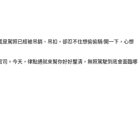
是駕照已經被吊銷、吊扣，卻忍不住想偷偷騎/開一下，心想
官司。今天，律點通就來幫你好好釐清，無照駕駛到底會面臨哪