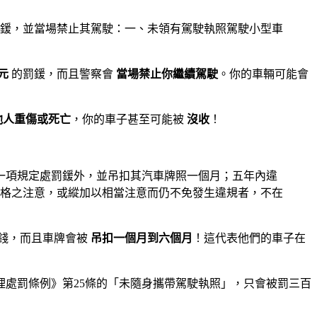
罰鍰，並當場禁止其駕駛：一、未領有駕駛執照駕駛小型車
元
的罰鍰，而且警察會
當場禁止你繼續駕駛
。你的車輛可能會
他人重傷或死亡
，你的車子甚至可能被
沒收
！
一項規定處罰鍰外，並吊扣其汽車牌照一個月；五年內違
格之注意，或縱加以相當注意而仍不免發生違規者，不在
錢，而且車牌會被
吊扣一個月到六個月
！這代表他們的車子在
理處罰條例》第25條的「未隨身攜帶駕駛執照」，只會被罰三百