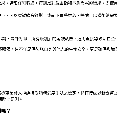
果。請您仔細聆聽，特別是罰鍰金額和吊銷駕照的後果。即使員
提下，可以嘗試錄音錄影，或記下員警姓名、警號，以備後續需
吊銷，是針對您「所有級別」的駕駛執照，這將直接導致您在至
不喝酒
。這不僅是保障您自身與他人的生命安全，更是確保您職
汽機車駕駛人拒絕接受酒精濃度測試之檢定，將直接處以新臺幣
面臨此罰則。
測嗎？