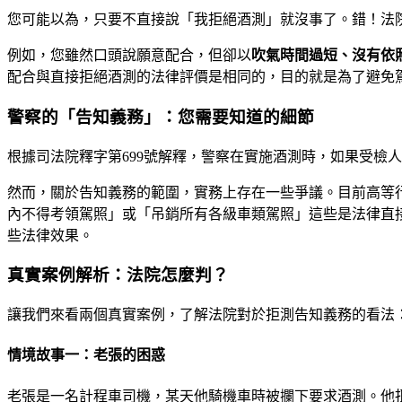
您可能以為，只要不直接說「我拒絕酒測」就沒事了。錯！法
例如，您雖然口頭說願意配合，但卻以
吹氣時間過短、沒有依
配合與直接拒絕酒測的法律評價是相同的，目的就是為了避免
警察的「告知義務」：您需要知道的細節
根據司法院釋字第699號解釋，警察在實施酒測時，如果受檢
然而，關於告知義務的範圍，實務上存在一些爭議。目前高等
內不得考領駕照」或「吊銷所有各級車類駕照」這些是法律直
些法律效果。
真實案例解析：法院怎麼判？
讓我們來看兩個真實案例，了解法院對於拒測告知義務的看法
情境故事一：老張的困惑
老張是一名計程車司機，某天他騎機車時被攔下要求酒測。他拒