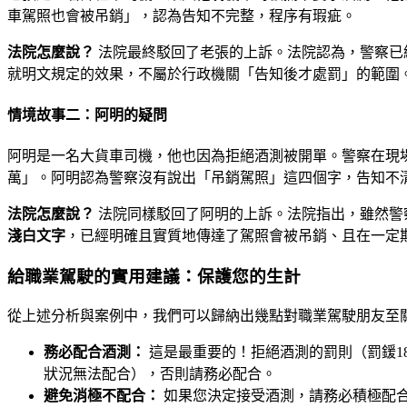
車駕照也會被吊銷」，認為告知不完整，程序有瑕疵。
法院怎麼說？
法院最終駁回了老張的上訴。法院認為，警察已
就明文規定的效果，不屬於行政機關「告知後才處罰」的範圍
情境故事二：阿明的疑問
阿明是一名大貨車司機，他也因為拒絕酒測被開單。警察在現場
萬」。阿明認為警察沒有說出「吊銷駕照」這四個字，告知不
法院怎麼說？
法院同樣駁回了阿明的上訴。法院指出，雖然警
淺白文字
，已經明確且實質地傳達了駕照會被吊銷、且在一定
給職業駕駛的實用建議：保護您的生計
從上述分析與案例中，我們可以歸納出幾點對職業駕駛朋友至
務必配合酒測：
這是最重要的！拒絕酒測的罰則（罰鍰1
狀況無法配合），否則請務必配合。
避免消極不配合：
如果您決定接受酒測，請務必積極配