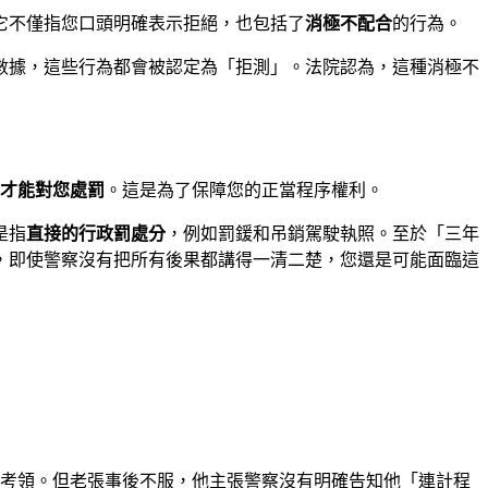
它不僅指您口頭明確表示拒絕，也包括了
消極不配合
的行為。
數據，這些行為都會被認定為「拒測」。法院認為，這種消極不
才能對您處罰
。這是為了保障您的正當程序權利。
是指
直接的行政罰處分
，例如罰鍰和吊銷駕駛執照。至於「三年
，即使警察沒有把所有後果都講得一清二楚，您還是可能面臨這
得考領。但老張事後不服，他主張警察沒有明確告知他「連計程