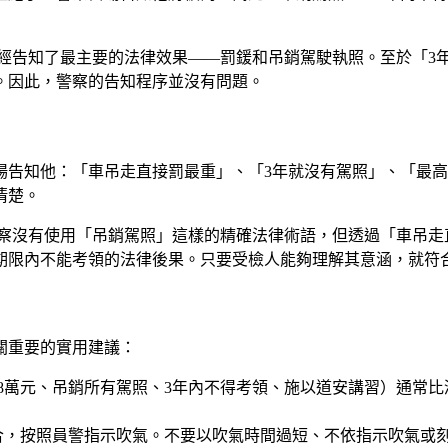
經告知了最主要的法律效果——罰鍰和吊銷駕駛執照。至於「3
。因此，警察的告知程序並沒有問題。
告知他：「車吊走直接罰最重」、「3年就沒有駕照」、「最高的
清楚。
察沒有使用「吊銷駕照」這樣的精確法律術語，但透過「車吊走
期限內不能考領的法律後果。只要受檢人能夠理解其意涵，就符
關重要的實用建議：
8萬元、吊銷所有駕照、3年內不得考領、施以道安講習）通常
合，按照員警指示吹氣。不要以吹氣時間過短、不依指示吹氣或