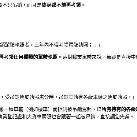
照不只吊銷，而且是
終身都不能再考領
。
銷駕駛執照者，三年內不得考領駕駛執照；…」
再考領任何種類的駕駛執照
。這對職業駕駛來說，無疑是直接中
，受吊銷駕駛執照處分時，吊銷其執有各級車類之駕駛執照。」
哪一種車輛（例如機車）而拒測被吊銷駕照，您
所有持有的各級
執業登記證和大貨車駕照也會跟著一起被吊銷，直接讓您失業。