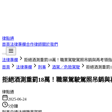
律點通
首頁
法律專欄
合作律師
關於我們
法律專欄
拒絕酒測重罰18萬！職業駕駛駕照吊銷與再考領
首頁
法律專欄
刑事
酒駕／危險駕駛
拒絕酒測重罰
拒絕酒測重罰18萬！職業駕駛駕照吊銷與
律點通
2025-06-24
5
分鐘