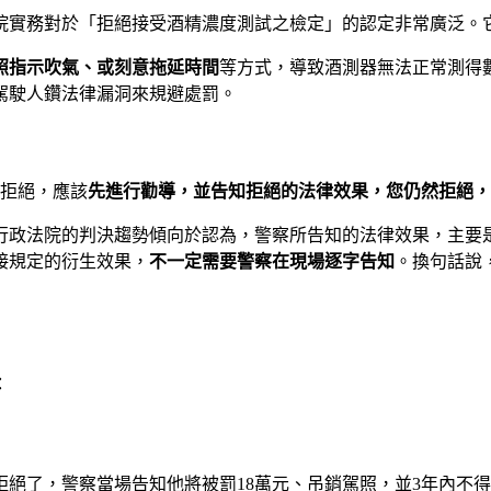
院實務對於「拒絕接受酒精濃度測試之檢定」的認定非常廣泛。
照指示吹氣、或刻意拖延時間
等方式，導致酒測器無法正常測得
駕駛人鑽法律漏洞來規避處罰。
人拒絕，應該
先進行勸導，並告知拒絕的法律效果，您仍然拒絕，
行政法院的判決趨勢傾向於認為，警察所告知的法律效果，主要
接規定的衍生效果，
不一定需要警察在現場逐字告知
。換句話說
：
絕了，警察當場告知他將被罰18萬元、吊銷駕照，並3年內不