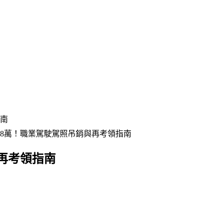
指南
18萬！職業駕駛駕照吊銷與再考領指南
再考領指南