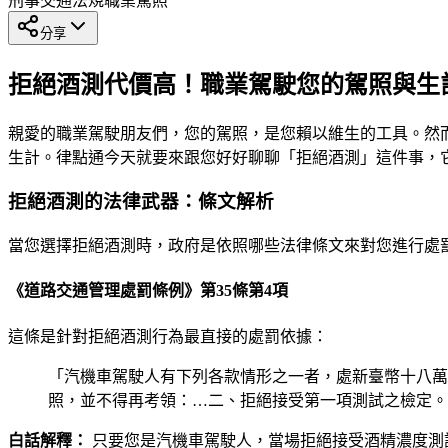
刑事
交通法規
職業駕照
分享
拒絕酒測代價高！職業駕駛您的駕照與生
親愛的職業駕駛朋友們，您的駕照，是您賴以維生的工具。然
生計。律點通今天就要來跟您好好聊聊「拒絕酒測」這件事，
拒絕酒測的法律武器：條文解析
當您選擇拒絕酒測時，政府是依照哪些法律條文來對您進行處
《道路交通管理處罰條例》第35條第4項
這條是針對拒絕酒測行為最直接的處罰依據：
「汽機車駕駛人有下列各款情形之一者，處新臺幣十八萬
照，並不得再考領：…二、拒絕接受第一項測試之檢定。
白話解釋：
只要您是汽機車駕駛人，當場拒絕接受酒精濃度測