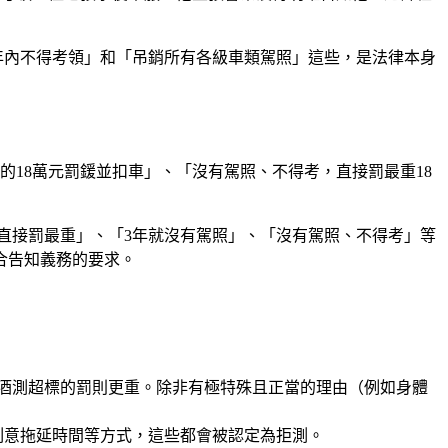
年內不得考領」和「吊銷所有各級車類駕照」這些，是法律本身
18萬元罰鍰並扣車」、「沒有駕照、不得考，直接罰最重18
直接罰最重」、「3年就沒有駕照」、「沒有駕照、不得考」等
合告知義務的要求。
比酒測超標的罰則更重。除非有極特殊且正當的理由（例如身體
刻意拖延時間等方式，這些都會被認定為拒測。