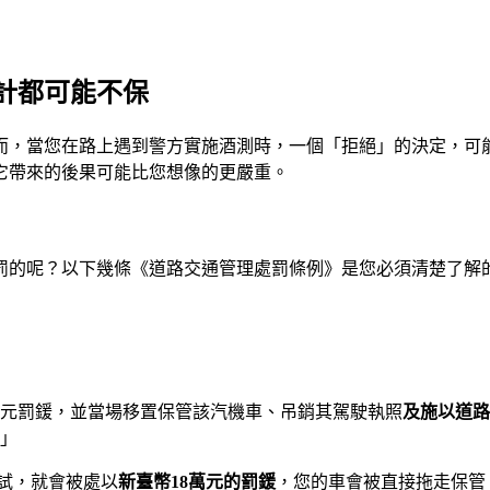
計都可能不保
而，當您在路上遇到警方實施酒測時，一個「拒絕」的決定，可
它帶來的後果可能比您想像的更嚴重。
罰的呢？以下幾條《道路交通管理處罰條例》是您必須清楚了解
元罰鍰，並當場移置保管該汽機車、吊銷其駕駛執照
及施以道路
」
試，就會被處以
新臺幣18萬元的罰鍰
，您的車會被直接拖走保管