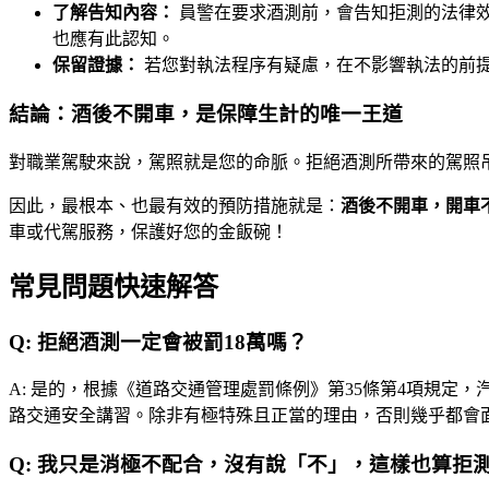
了解告知內容：
員警在要求酒測前，會告知拒測的法律效
也應有此認知。
保留證據：
若您對執法程序有疑慮，在不影響執法的前
結論：酒後不開車，是保障生計的唯一王道
對職業駕駛來說，駕照就是您的命脈。拒絕酒測所帶來的駕照
因此，最根本、也最有效的預防措施就是：
酒後不開車，開車
車或代駕服務，保護好您的金飯碗！
常見問題快速解答
Q:
拒絕酒測一定會被罰18萬嗎？
A:
是的，根據《道路交通管理處罰條例》第35條第4項規定，
路交通安全講習。除非有極特殊且正當的理由，否則幾乎都會
Q:
我只是消極不配合，沒有說「不」，這樣也算拒