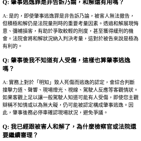
Q:
肇事逃逸罪是非告訴乃論，和解還有用嗎？
A:
是的，即使肇事逃逸罪是非告訴乃論，被害人無法撤告，
但積極和解仍是法院量刑時的重要考量因素。透過和解展現悔
意、彌補損害，有助於爭取較輕的刑度，甚至獲得緩刑的機
會。法院會將和解狀況納入判決考量，這對於被告來說是極為
有利的。
Q:
肇事後我不知道有人受傷，這樣也算肇事逃逸
嗎？
A:
實務上對於「明知」致人死傷而逃逸的認定，會綜合判斷
撞擊力道、聲響、現場燈光、視線、駕駛人反應等客觀情狀。
如果客觀上足以讓一般駕駛人知道可能有人受傷，即使您主觀
辯稱不知情或以為無大礙，仍可能被認定構成肇事逃逸。因
此，肇事後務必停車確認現場狀況，避免爭議。
Q:
我已經跟被害人和解了，為什麼檢察官或法院還
要繼續審理？