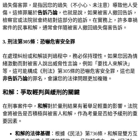
過失傷害罪，是指因您的過失（不小心、未注意）導致他人受
傷。這條罪屬於
告訴乃論
，也就是說，如果被害人撤回告訴，
檢察官或法院就會終結對這部分的追訴。在實務上，許多車禍
案件的民事和解，通常會伴隨被害人撤回過失傷害告訴。
3. 刑法第305條：恐嚇危害安全罪
在處理糾紛或和解談判過程中，務必保持理性。如果您因為情
緒激動而對被害人說出威脅性言論，例如「要找人來解決」
等，這可能構成《刑法》第305條的恐嚇危害安全罪，這也是
非告訴乃論
的罪名，會讓您的法律問題更加複雜。
和解：爭取輕判與緩刑的關鍵
在刑事案件中，
和解
對於量刑結果有著舉足輕重的影響。法院
會將被告是否積極與被害人和解，作為考量是否給予緩刑的重
要因素。
和解的法律基礎
：根據《民法》第736條，和解是雙方互