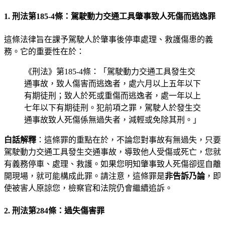
1. 刑法第185-4條：駕駛動力交通工具肇事致人死傷而逃逸罪
這條法律旨在課予駕駛人於肇事後停車處理、救護傷患的義
務。它的重要性在於：
《刑法》第185-4條：「駕駛動力交通工具發生交
通事故，致人傷害而逃逸者，處六月以上五年以下
有期徒刑；致人於死或重傷而逃逸者，處一年以上
七年以下有期徒刑。犯前項之罪，駕駛人於發生交
通事故致人死傷係無過失者，減輕或免除其刑。」
白話解釋
：這條罪的重點在於，不論您對事故有無過失，只要
駕駛動力交通工具發生交通事故，導致他人受傷或死亡，您就
有義務停車、處理、救護。如果您明知肇事致人死傷卻逕自離
開現場，就可能構成此罪。請注意，這條罪是
非告訴乃論
，即
使被害人原諒您，檢察官和法院仍會繼續追訴。
2. 刑法第284條：過失傷害罪