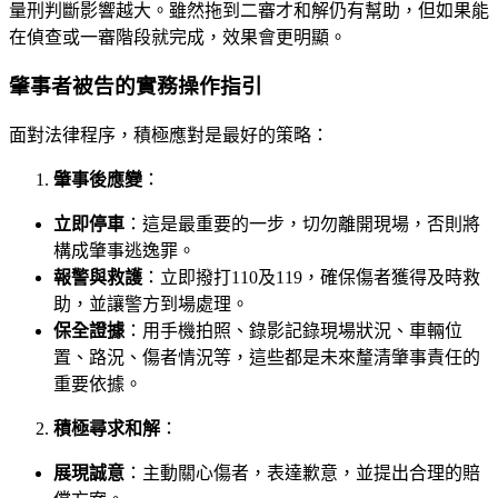
量刑判斷影響越大。雖然拖到二審才和解仍有幫助，但如果能
在偵查或一審階段就完成，效果會更明顯。
肇事者被告的實務操作指引
面對法律程序，積極應對是最好的策略：
肇事後應變
：
立即停車
：這是最重要的一步，切勿離開現場，否則將
構成肇事逃逸罪。
報警與救護
：立即撥打110及119，確保傷者獲得及時救
助，並讓警方到場處理。
保全證據
：用手機拍照、錄影記錄現場狀況、車輛位
置、路況、傷者情況等，這些都是未來釐清肇事責任的
重要依據。
積極尋求和解
：
展現誠意
：主動關心傷者，表達歉意，並提出合理的賠