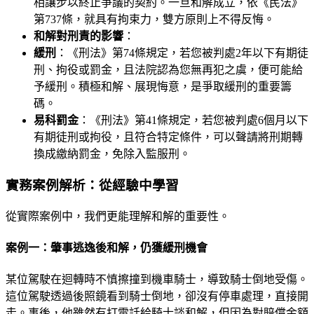
相讓步以終止爭議的契約。一旦和解成立，依《民法》
第737條，就具有拘束力，雙方原則上不得反悔。
和解對刑責的影響
：
緩刑
：《刑法》第74條規定，若您被判處2年以下有期徒
刑、拘役或罰金，且法院認為您無再犯之虞，便可能給
予緩刑。積極和解、展現悔意，是爭取緩刑的重要籌
碼。
易科罰金
：《刑法》第41條規定，若您被判處6個月以下
有期徒刑或拘役，且符合特定條件，可以聲請將刑期轉
換成繳納罰金，免除入監服刑。
實務案例解析：從經驗中學習
從實際案例中，我們更能理解和解的重要性。
案例一：肇事逃逸後和解，仍獲緩刑機會
某位駕駛在迴轉時不慎擦撞到機車騎士，導致騎士倒地受傷。
這位駕駛透過後照鏡看到騎士倒地，卻沒有停車處理，直接開
走。事後，他雖然有打電話給騎士談和解，但因為對賠償金額