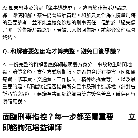
A:
如果您涉及的是「肇事逃逸罪」，這屬於非告訴乃論之
罪，即使和解，案件仍會繼續審理。和解只是作為法院量刑時
的重要參考，並不能直接免除您的刑事責任。但對於「過失傷
害罪」等告訴乃論之罪，若被害人撤回告訴，該部分案件就會
終結。
Q:
和解書要怎麼寫才算完整，避免日後爭議？
A:
一份完整的和解書應詳細載明雙方身分、事故發生時間地
點、賠償金額、支付方式與期限、是否包含所有損害（例如醫
療費、修車費、交通費、工作損失、精神慰撫金等），以及最
重要的是，明確約定是否拋棄所有民事及刑事追訴權（針對告
訴乃論之罪）。建議有書面紀錄並由雙方簽名蓋章，確保內容
明確無誤。
面臨刑事指控？每一步都至關重要——立
即諮詢范培益律師