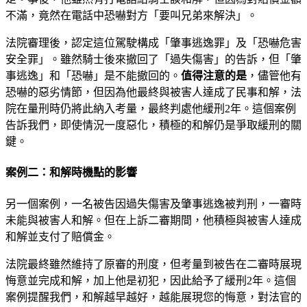
不滿，竟然在電話中恐嚇對方「要叫兄弟來解決」。
法院審理後，認定這位駕駛構成「肇事逃逸罪」及「恐嚇危害
安全罪」。雖然騎士後來撤回了「過失傷害」的告訴，但「肇
事逃逸」和「恐嚇」是不能撤回的。
值得注意的是
，儘管他有
恐嚇的惡劣情節，但因為他最終與被害人達成了民事和解，法
院在量刑時仍將此納入考量，最終判處他緩刑2年。這個案例
告訴我們，即使情況一度惡化，積極的和解仍是爭取緩刑的關
鍵。
案例二：和解時機點的影響
另一個案例，一名被告因過失傷害及肇事逃逸被判刑，一審時
未能與被害人和解。但在上訴二審期間，他積極與被害人達成
和解並支付了賠償金。
法院最終雖然維持了原審的刑度，但考量到被告在二審時展現
悔意並完成和解，加上他是初犯，因此給予了緩刑2年。這個
案例提醒我們，和解越早越好，越能展現您的悔意，對法官的