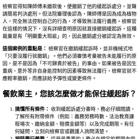
檢察官得知陳師傅未繳款後，便撤銷了他的緩起訴處分，並聲
請簡易判決處刑。但法院審理後認為，陳師傅是因為成為植物
人，完全無法控制自己的行為，才導致無法履行義務。檢察官
在這樣的情況下，沒有詳細查明原因就直接撤銷緩起訴，這種
裁量是有「明顯重大瑕疵」的，因此撤銷處分被認定為無效。
這個案例的重點是：
檢察官在撤銷緩起訴時，並非機械式地
「只要沒履行就撤銷」。他們必須審慎考量被告未能履行的原
因，是不是因為「不可歸責於被告」的事由。如果被告是因生
重病、意外等非自身能控制的因素導致無法履行，檢察官就不
應輕率撤銷，而應該給予彈性或變更條件。
餐飲業主，您該怎麼做才能保住緩起訴？
搞懂所有條件：
收到緩起訴處分書時，務必仔細閱讀，
了解所有附帶條件（例如：義務勞務時數、法治教育課
程場次、繳納金額、賠償金額等）以及完成期限。有任
何疑問，立刻向檢察官或觀護人詢問清楚。
按時履行義務：
這是最重要的！務必在規定的期限內完