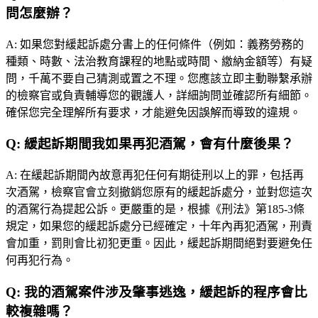
問怎麼辦？
A:
如果您對緩起訴處分書上的任何條件（例如：義務勞務的
種類、時數、法治教育課程的地點或時間、繳納金額等）有疑
問，千萬不要自己猜測或置之不理。您應該立即主動聯繫承辦
的檢察官或負責輔導您的觀護人，詳細詢問並確認所有細節。
確保您完全理解所有要求，才能避免因誤解而導致的違規。
Q:
緩起訴期間我如果再犯酒駕，會有什麼後果？
A:
在緩起訴期間內故意再犯任何有期徒刑以上的罪，包括再
次酒駕，檢察官會立刻撤銷您原有的緩起訴處分，並對您這次
的酒駕行為提起公訴。更嚴重的是，根據《刑法》第185-3條
規定，如果您的緩起訴處分已經確定，十年內再犯酒駕，刑責
會加重，罰則會比初犯更重。因此，緩起訴期間絕對要避免任
何再犯行為。
Q:
我的酒駕案件涉及肇事逃逸，緩起訴的程序會比
較複雜嗎？