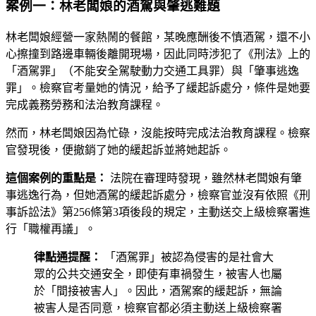
案例一：林老闆娘的酒駕與肇逃難題
林老闆娘經營一家熱鬧的餐館，某晚應酬後不慎酒駕，還不小
心擦撞到路邊車輛後離開現場，因此同時涉犯了《刑法》上的
「酒駕罪」（不能安全駕駛動力交通工具罪）與「肇事逃逸
罪」。檢察官考量她的情況，給予了緩起訴處分，條件是她要
完成義務勞務和法治教育課程。
然而，林老闆娘因為忙碌，沒能按時完成法治教育課程。檢察
官發現後，便撤銷了她的緩起訴並將她起訴。
這個案例的重點是：
法院在審理時發現，雖然林老闆娘有肇
事逃逸行為，但她酒駕的緩起訴處分，檢察官並沒有依照《刑
事訴訟法》第256條第3項後段的規定，主動送交上級檢察署進
行「職權再議」。
律點通提醒：
「酒駕罪」被認為侵害的是社會大
眾的公共交通安全，即使有車禍發生，被害人也屬
於「間接被害人」。因此，酒駕案的緩起訴，無論
被害人是否同意，檢察官都必須主動送上級檢察署