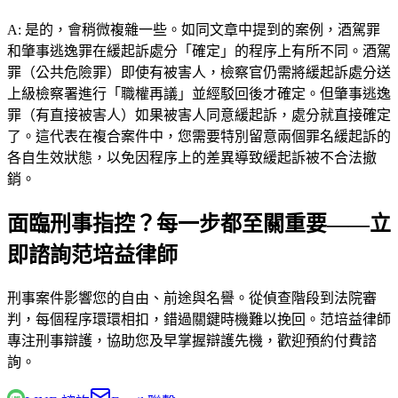
A:
是的，會稍微複雜一些。如同文章中提到的案例，酒駕罪
和肇事逃逸罪在緩起訴處分「確定」的程序上有所不同。酒駕
罪（公共危險罪）即使有被害人，檢察官仍需將緩起訴處分送
上級檢察署進行「職權再議」並經駁回後才確定。但肇事逃逸
罪（有直接被害人）如果被害人同意緩起訴，處分就直接確定
了。這代表在複合案件中，您需要特別留意兩個罪名緩起訴的
各自生效狀態，以免因程序上的差異導致緩起訴被不合法撤
銷。
面臨刑事指控？每一步都至關重要——立
即諮詢范培益律師
刑事案件影響您的自由、前途與名譽。從偵查階段到法院審
判，每個程序環環相扣，錯過關鍵時機難以挽回。
范培益律師
專注刑事辯護，協助您及早掌握辯護先機，歡迎預約付費諮
詢。