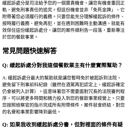
緩起訴處分是司法給予您的一個寶貴機會，讓您有機會重回正
軌，避免刑事責任的追究。但這份機會並非「免死金牌」，它
附帶著您必須履行的義務。只要您能充分理解緩起訴的條件、
按時履行義務、避免再犯，並在遇到困難時主動溝通，就能有
效保住這份緩起訴處分，讓您的案件順利告一段落，重新專注
於您的餐飲事業。
常見問題快速解答
Q:
緩起訴處分對我這個餐飲業主有什麼實際幫助？
A:
緩起訴處分最大的幫助就是讓您暫時免於被起訴到法院，
避免留下刑事前科紀錄（雖然在酒駕再犯認定上，緩起訴確定
仍會被列入計算）。這意味著您不需要面對冗長的法院審判程
序，可以將更多時間和精力投入到您的餐飲事業經營上。只要
您按照檢察官的指示完成所有附帶條件，案件就會終結，對您
的名譽和事業影響降到最低。
Q:
如果我收到緩起訴處分書，但對裡面的條件有疑