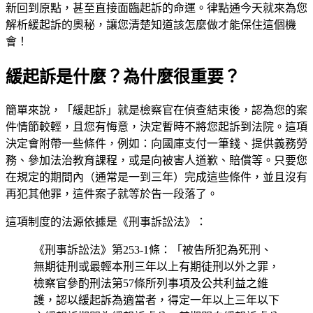
新回到原點，甚至直接面臨起訴的命運。律點通今天就來為您
解析緩起訴的奧秘，讓您清楚知道該怎麼做才能保住這個機
會！
緩起訴是什麼？為什麼很重要？
簡單來說，「緩起訴」就是檢察官在偵查結束後，認為您的案
件情節較輕，且您有悔意，決定暫時不將您起訴到法院。這項
決定會附帶一些條件，例如：向國庫支付一筆錢、提供義務勞
務、參加法治教育課程，或是向被害人道歉、賠償等。只要您
在規定的期間內（通常是一到三年）完成這些條件，並且沒有
再犯其他罪，這件案子就等於告一段落了。
這項制度的法源依據是《刑事訴訟法》：
《刑事訴訟法》第253-1條：「被告所犯為死刑、
無期徒刑或最輕本刑三年以上有期徒刑以外之罪，
檢察官參酌刑法第57條所列事項及公共利益之維
護，認以緩起訴為適當者，得定一年以上三年以下