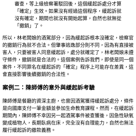
審查，等上級檢察署駁回後，這個緩起訴處分才算
「確定」生效。如果沒有經過這個程序，緩起訴就
沒有確定，期間也就沒有開始起算，自然也就無從
「撤銷」了。
所以，林老闆娘的酒駕部分，因為緩起訴根本沒確定，檢察官
的撤銷行為就不合法。但肇事逃逸部分則不同，因為有直接被
害人，只要被害人同意緩起訴，處分就確定了，林老闆娘未遵
守條件，撤銷就是合法的。這個案例告訴我們，即使是同一個
案件，不同罪名在緩起訴的「確定」程序上可能存在差異，這
會直接影響後續撤銷的合法性。
案例二：陳師傅的意外與緩起訴考驗
陳師傅是餐廳的資深主廚，也曾因酒駕獲得緩起訴處分，條件
是向國庫支付一筆金額並參加生命教育課程。然而，在緩起訴
期間內，陳師傅不幸因另一起酒駕事件被查獲後，因急性缺氧
變成植物人，長期臥病在床，完全沒有自理能力，自然也無法
履行緩起訴的繳款義務。