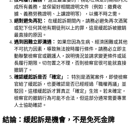
成所有義務，並保留好相關證明文件（例如：繳費收
據、義務勞務證明、上課證明等），以備不時之需。
絕對避免再犯：
在緩起訴期間內，請務必避免再次酒駕
或犯下任何其他有期徒刑以上的罪，這是緩起訴被撤銷
最直接的原因。
遇到困難立即溝通：
如果您因為生病、經濟困難或其他
不可抗力因素，導致無法按時履行條件，請務必立即主
動聯繫檢察官或觀護人，說明情況並請求變更條件或延
長履行期限。切勿置之不理，否則檢察官很可能就直接
撤銷了。
確認緩起訴是否「確定」：
特別是酒駕案件，即使檢察
官給了緩起訴，也要確認是否已經經過「職權再議」並
駁回，這樣緩起訴才算真正「確定」生效。若未確定，
檢察官的撤銷行為可能不合法，但這部分通常需要專業
人士協助確認。
結論：緩起訴是機會，不是免死金牌