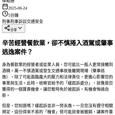
律點通
2025-06-24
5
分鐘
刑事
刑事訴訟
交通安全
分享
辛苦經營餐飲業，卻不慎捲入酒駕或肇事
逃逸案件？
身為餐飲業的經營者或從業人員，您可能比一般人更常接觸到
酒精。萬一不慎酒駕或發生交通事故後離開現場（肇事逃
逸），除了可能面臨龐大的壓力和法律責任，更擔心影響您的
事業與生活。此時，檢察官給予的「緩起訴處分」，就像是您
獲得的一個寶貴機會，讓您暫時免於被起訴，有機會悔過自
新。
但是，您知道嗎？緩起訴並非一勞永逸，一旦您沒有遵守相關
規定，這份得來不易的「機會」很可能就會被撤銷，讓案件重