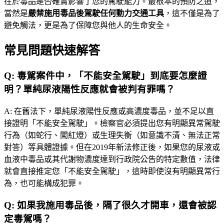
在於毒品是否確實影響了您的駕駛能力。最根本的預防之道，
當然是
嚴禁施用毒品後駕駛任何動力交通工具
，這不僅是為了
避免觸法，更是為了保障您與他人的生命安全。
常見問題快速解答
Q:
毒駕案件中，「不能安全駕駛」到底要怎麼證
明？單純尿液陽性反應就會被判有罪嗎？
A:
在舊法下，單純尿液陽性反應或高濃度毒品，並不足以直
接證明「不能安全駕駛」。檢察官必須提出您有明顯異常駕駛
行為（如蛇行、闖紅燈）或生理失衡（如意識不清、無法正常
對答）等具體證據。但在2019年新法修正後，如果您的尿液或
血液中毒品或其代謝物濃度達到行政院公告的特定數值，法律
就會直接推定您「不能安全駕駛」，這時即使沒有明顯異常行
為，也可能構成犯罪。
Q:
如果我施用毒品後，隔了很久才開車，還會被認
定毒駕嗎？