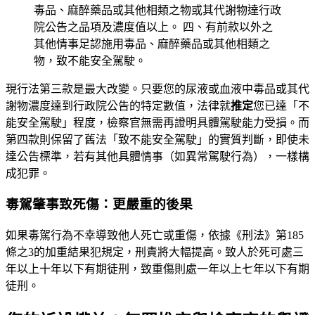
毒品、麻醉藥品或其他相類之物或其代謝物達行政
院公告之品項及濃度值以上。 四、有前款以外之
其他情事足認施用毒品、麻醉藥品或其他相類之
物，致不能安全駕駛。
現行法第三款是最大改變。只要您的尿液或血液中毒品或其代
謝物濃度達到行政院公告的特定數值，法律就
推定
您已達「不
能安全駕駛」程度，檢察官無需再證明具體駕駛能力受損。而
第四款則保留了舊法「致不能安全駕駛」的實質判斷，即使未
達公告標準，若有其他具體情事（如異常駕駛行為），一樣構
成犯罪。
毒駕肇事致死傷：更嚴重的後果
如果毒駕行為不幸導致他人死亡或重傷，依據《刑法》第185
條之3的加重結果犯規定，刑責將大幅提高。致人於死可處三
年以上十年以下有期徒刑，致重傷則處一年以上七年以下有期
徒刑。