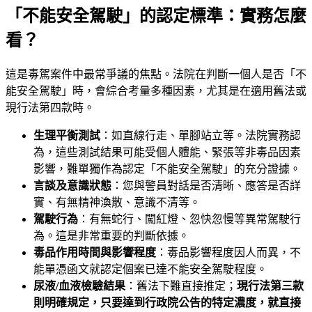
「不能安全駕駛」的認定標準：實務怎麼
看？
這是毒駕案件中最常爭議的焦點。法院在判斷一個人是否「不
能安全駕駛」時，會綜合考量多種因素，尤其是在適用舊法或
現行法第四款時。
生理平衡測試
：如直線行走、單腳站立等。法院實務認
為，這些測試結果可能受個人體能、緊張等非毒品因素
影響，難單獨作為認定「不能安全駕駛」的充分證據。
言談及意識狀態
：您與警員對話是否清晰、應答是否詳
實、有無精神渙散、意識不清等。
駕駛行為
：有無蛇行、闖紅燈、忽快忽慢等異常駕駛行
為。這是非常重要的判斷依據。
毒品作用時間與影響程度
：毒品影響程度因人而異，不
能單憑函文就認定個案已達不能安全駕駛程度。
尿液/血液檢驗結果
：舊法下難直接推定；
現行法第三款
則明確規定，只要達到行政院公告的特定濃度，就直接