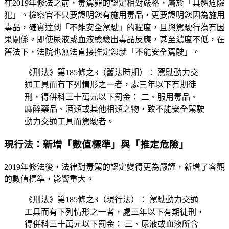
在2019年修法之前，毒駕罪的認定相對嚴格，屬於「具體危險
犯」。檢察官不只要證明您有施用毒品，更要證明您因為施用
毒品，確實達到「不能安全駕駛」的程度，且與駕駛行為有因
果關係。即使尿液或血液檢驗出毒品反應，甚至濃度不低，在
舊法下，法院也無法直接推定您就「不能安全駕駛」。
《刑法》第185條之3（舊法時期）： 駕駛動力交
通工具而有下列情形之一者，處三年以下有期徒
刑，得併科三十萬元以下罰金： 二、服用毒品、
麻醉藥品、酒類或其他相類之物，致不能安全駕駛
動力交通工具而駕駛者。
現行法：新增「數值標準」與「推定危險」
2019年修法後，法律對毒駕的認定變得更為嚴謹，新增了客觀
的數值標準，影響重大。
《刑法》第185條之3（現行法）： 駕駛動力交通
工具而有下列情形之一者，處三年以下有期徒刑，
得併科三十萬元以下罰金： 三、尿液或血液所含