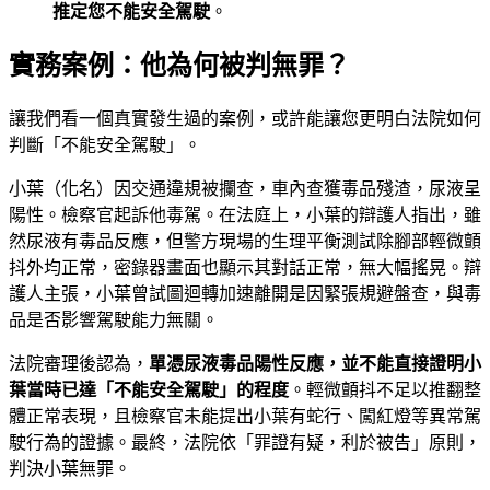
推定您不能安全駕駛
。
實務案例：他為何被判無罪？
讓我們看一個真實發生過的案例，或許能讓您更明白法院如何
判斷「不能安全駕駛」。
小葉（化名）因交通違規被攔查，車內查獲毒品殘渣，尿液呈
陽性。檢察官起訴他毒駕。在法庭上，小葉的辯護人指出，雖
然尿液有毒品反應，但警方現場的生理平衡測試除腳部輕微顫
抖外均正常，密錄器畫面也顯示其對話正常，無大幅搖晃。辯
護人主張，小葉曾試圖迴轉加速離開是因緊張規避盤查，與毒
品是否影響駕駛能力無關。
法院審理後認為，
單憑尿液毒品陽性反應，並不能直接證明小
葉當時已達「不能安全駕駛」的程度
。輕微顫抖不足以推翻整
體正常表現，且檢察官未能提出小葉有蛇行、闖紅燈等異常駕
駛行為的證據。最終，法院依「罪證有疑，利於被告」原則，
判決小葉無罪。