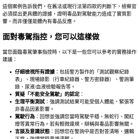
這個案例告訴我們，在舊法或現行法第四款的判斷下，檢察官
必須提出更具體的證據，證明毒品對駕駛能力造成了實質影
響，而非僅僅是體內有毒品反應。
面對毒駕指控，您可以這樣做
當您面臨毒駕肇事指控時，以下是一些您可以參考的實務操作
建議：
仔細檢視所有證據
：包括警方製作的「測試觀察紀錄
表」、現場錄影（行車紀錄器、警方密錄器）、警詢筆
錄、尿液/血液檢驗報告等。
質疑「不能安全駕駛」的認定
：
生理平衡測試
：強調測試結果可能受個人體能、緊張等
非毒品因素影響。
駕駛行為
：回想並強調您當時駕駛平穩，無蛇行、闖紅
燈等異常行為。若有輕微違規，辯稱與毒品影響無關。
言談及意識狀態
：回想您在警詢中是否對答清晰、邏輯
正常，強調當時意識清醒。