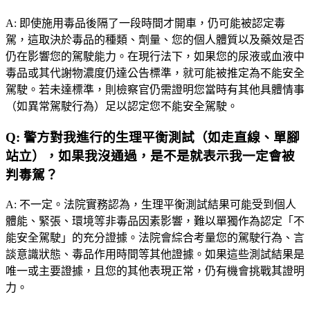
A:
即使施用毒品後隔了一段時間才開車，仍可能被認定毒
駕，這取決於毒品的種類、劑量、您的個人體質以及藥效是否
仍在影響您的駕駛能力。在現行法下，如果您的尿液或血液中
毒品或其代謝物濃度仍達公告標準，就可能被推定為不能安全
駕駛。若未達標準，則檢察官仍需證明您當時有其他具體情事
（如異常駕駛行為）足以認定您不能安全駕駛。
Q:
警方對我進行的生理平衡測試（如走直線、單腳
站立），如果我沒通過，是不是就表示我一定會被
判毒駕？
A:
不一定。法院實務認為，生理平衡測試結果可能受到個人
體能、緊張、環境等非毒品因素影響，難以單獨作為認定「不
能安全駕駛」的充分證據。法院會綜合考量您的駕駛行為、言
談意識狀態、毒品作用時間等其他證據。如果這些測試結果是
唯一或主要證據，且您的其他表現正常，仍有機會挑戰其證明
力。