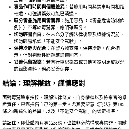
毒品作用時間與個體差異
：若施用時間與駕車時間相距
較遠，可強調藥效可能已消退。
區分毒品施用與毒駕罪
：施用毒品（《毒品危害防制條
例》）不等於毒駕罪，應明確區分。
切勿輕易自白
：在未充分了解法律後果及證據情況前，
切勿輕易承認「不能安全駕駛」。
保持冷靜與配合
：在警方攔查時，保持冷靜，配合指
示，但對判斷性問題應謹慎回答。
妥善保留證據
：若有行車紀錄器或其他可證明駕駛狀況
的錄影資料，務必妥善保存。
結論：理解權益，謹慎應對
面對毒駕肇事指控，理解法律條文、自身權益以及檢察官的舉
證責任，是您捍衛自己的第一步。尤其要留意《刑法》第185
條之3新舊法的差異，以及「不能安全駕駛」的認定標準。
請記住，即使體內有毒品反應，也並非必然構成毒駕罪，關鍵