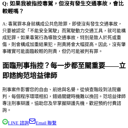
Q:
如果我被指控毒駕，但沒有發生交通事故，會比
較輕嗎？
A:
毒駕罪本身就構成公共危險罪，即使沒有發生交通事故，
只要被認定「不能安全駕駛」而駕駛動力交通工具，就可能構
成犯罪。如果毒駕行為導致交通事故，特別是致人於死或重
傷，則會構成加重結果犯，刑責將會大幅提高。因此，沒有肇
事確實可能面臨較輕的刑責，但仍可能被判有罪。
面臨刑事指控？每一步都至關重要——立
即諮詢范培益律師
刑事案件影響您的自由、前途與名譽。從偵查階段到法院審
判，每個程序環環相扣，錯過關鍵時機難以挽回。
范培益律師
專注刑事辯護，協助您及早掌握辯護先機，歡迎預約付費諮
詢。
LINE 諮詢
Email 聯繫