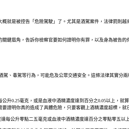
大概就是被控告「危險駕駛」了。尤其是酒駕案件，法律罰則越
的關鍵眉角，告訴你檢察官要如何證明你有罪，以及身為被告的
酒駕、毒駕等行為，可能危及公眾交通安全。這條法律其實分兩
升0.25毫克，或是血液中酒精濃度達到百分之0.05以上，
需要證明你真的造成了具體危險，只要客觀上酒精濃度超標，就
度達每公升零點二五毫克或血液中酒精濃度達百分之零點零五以