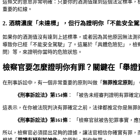
這條文的意思非常明確：只要你的酒測值達到這個法定標準，
重要的紅線。
2. 酒精濃度「未達標」，但行為證明你「不能安全
如果你的酒測值沒有達到上述標準，或者因為其他原因無法測
導致你已經「不能安全駕駛」了。這屬於「具體危險犯」，檢
問）等，來證明你當時的危險狀態。
檢察官要怎麼證明你有罪？關鍵在「舉證
在刑事訴訟中，有一個非常重要的原則叫做「
無罪推定原則
」
《刑事訴訟法》第154條
： 「被告未經審判證明有罪確
這表示，在你被法院判決有罪確定之前，法律都推定你是無罪
《刑事訴訟法》第161條
： 「檢察官就被告犯罪事實，
所以，檢察官必須提出足夠的證據，讓法官相信你確實有罪，