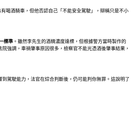
承有喝酒騎車，但他否認自己「不能安全駕駛」，辯稱只是不小
一標準
。雖然李先生的酒精濃度達標，但根據警方當時製作的
法院強調，車禍肇事原因很多，檢察官不能光憑酒後肇事結果，
響到駕駛能力，法官在綜合判斷後，仍可能判你無罪。這說明了