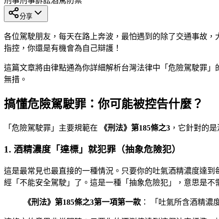
刑事
刑事訴訟
酒駕防禦
分享
各位駕駛朋友，每天在路上奔波，最怕遇到的除了交通事故，
指控，你還是有機會為自己辯護！
這篇文章將由律點通為你詳細解析台灣法律中「危險駕駛罪」
無措。
搞懂危險駕駛罪：你可能被控告什麼？
「危險駕駛罪」主要規範在
《刑法》第185條之3
，它針對的是
1. 酒精濃度「達標」就犯罪（抽象危險犯）
這是最常見也最直接的一種情況。只要你的吐氣酒精濃度達到每公
經「不能安全駕駛」了。這是一種「抽象危險犯」，意思是不
《刑法》第185條之3第一項第一款
： 「吐氣所含酒精濃