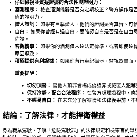
仔細檢視並質疑證據的合法性與證明力：
酒測程序：
檢查酒測儀器是否有定期校正？警方操作是
值的證明力。
證人證詞：
如果有目擊證人，他們的證詞是否真實、可
自白：
如果你曾經有過自白，要確認自白是否是在自由
佐證。
客觀情事：
如果你的酒測值未達法定標準，或者即使達
原因導致。
積極提供有利證據：
如果你有行車紀錄器、監視器畫面
重要提醒：
切勿頂替：
替他人頂罪會構成偽證罪或藏匿人犯等
保持冷靜，配合合法程序：
在警方處理過程中，應
不輕易自白：
在未充分了解案情和法律後果前，不
結論：了解法律，才能捍衛權益
身為職業駕駛，了解「危險駕駛罪」的法律規定和檢察官的舉