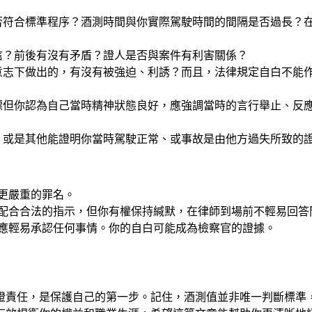
否符合標準程序？酒測時間與你實際駕駛時間的間隔是否過長？
信？前後有沒有矛盾？證人是否與案件有利害關係？
意志下做出的，有沒有被強迫、利誘？而且，法律規定自白不能
標但你認為自己當時精神狀態良好，應強調當時的言行舉止、反
，或是其他能證明你當時駕駛正常、或事故是由他方過失所致的
更嚴重的罪名。
配合合法的指示，但你有權保持緘默，在律師到場前不輕易回答
應輕易承認任何事情。你的自白可能成為檢察官的證據。
證責任，是保護自己的第一步。記住，酒測值並非唯一判斷標準