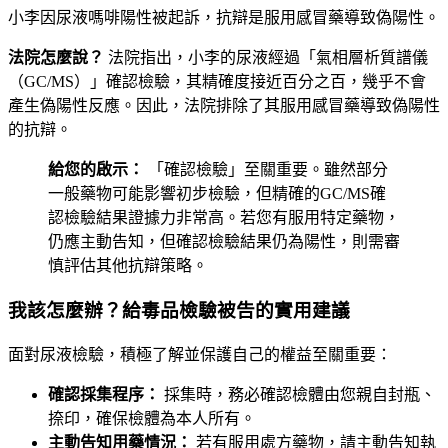
小李因尿液嗎啡陽性被起訴，抗辯是服用感冒藥導致偽陽性。
法院怎麼說？
法院指出，小李的尿液經過「氣相層析質譜儀
（GC/MS）」確認檢驗，其精確度接近百分之百，幾乎不會
產生偽陽性反應。因此，法院排除了其服用感冒藥導致偽陽性
的抗辯。
給您的啟示：
「確認檢驗」至關重要。雖然部分
一般藥物可能影響初步檢驗，但精確的GC/MS確
認檢驗結果證據力非常高。若您有服用特定藥物，
仍應主動告知，但確認檢驗結果仍為陽性，則需審
慎評估其他抗辯策略。
我該怎麼辦？給毒品檢驗被告的實用建議
面對尿液檢驗，積極了解並保護自己的權益至關重要：
確認採集程序：
採集時，務必確認檢體由您親自封瓶、
捺印，確保檢體為本人所有。
主動告知用藥情況：
若有服用處方藥物，請主動告知執