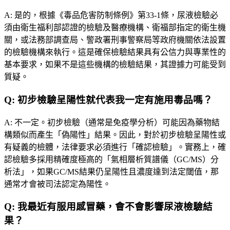
A:
是的，根據《毒品危害防制條例》第33-1條，尿液檢驗必
須由衛生福利部認證的檢驗及醫療機構、衛福部指定的衛生機
關，或法務部調查局、警政署刑事警察局等政府機關依法設置
的檢驗機構來執行。這是確保檢驗結果具有公信力與專業性的
基本要求，如果不是這些機構的檢驗結果，其證據力可能受到
質疑。
Q:
初步檢驗呈陽性就代表我一定有施用毒品嗎？
A:
不一定。初步檢驗（通常是免疫學分析）可能因為藥物結
構類似而產生「偽陽性」結果。因此，對於初步檢驗呈陽性或
有疑義的檢體，法律要求必須進行「確認檢驗」。實務上，確
認檢驗多採用精確度極高的「氣相層析質譜儀（GC/MS）分
析法」，如果GC/MS結果仍呈陽性且濃度達到法定閾值，那
通常才會被司法認定為陽性。
Q:
我最近有服用感冒藥，會不會影響尿液檢驗結
果？