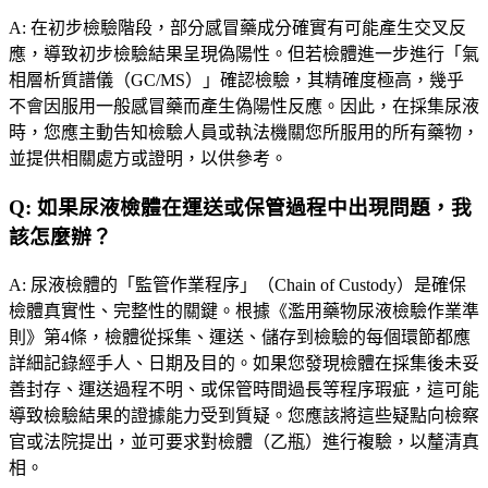
A:
在初步檢驗階段，部分感冒藥成分確實有可能產生交叉反
應，導致初步檢驗結果呈現偽陽性。但若檢體進一步進行「氣
相層析質譜儀（GC/MS）」確認檢驗，其精確度極高，幾乎
不會因服用一般感冒藥而產生偽陽性反應。因此，在採集尿液
時，您應主動告知檢驗人員或執法機關您所服用的所有藥物，
並提供相關處方或證明，以供參考。
Q:
如果尿液檢體在運送或保管過程中出現問題，我
該怎麼辦？
A:
尿液檢體的「監管作業程序」（Chain of Custody）是確保
檢體真實性、完整性的關鍵。根據《濫用藥物尿液檢驗作業準
則》第4條，檢體從採集、運送、儲存到檢驗的每個環節都應
詳細記錄經手人、日期及目的。如果您發現檢體在採集後未妥
善封存、運送過程不明、或保管時間過長等程序瑕疵，這可能
導致檢驗結果的證據能力受到質疑。您應該將這些疑點向檢察
官或法院提出，並可要求對檢體（乙瓶）進行複驗，以釐清真
相。