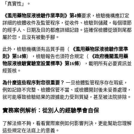
「真實性」。
《濫用藥物尿液檢驗作業準則》第4條
要求，檢驗機構應訂定
詳細的檢體收件及監管程序，從收件、檢驗到儲藏，每個環節
的經手人、日期及目的都應詳細記錄。這確保檢體從頭到尾都
屬於您，且沒有被動手腳。
此外，檢驗機構須有品質手冊（
《濫用藥物尿液檢驗作業準
則》第14條
），檢驗報告也須符合規定（
《政府機關濫用藥
物尿液檢驗實驗室設置標準》第16條
），載明所有必要資訊並
經簽核。
為什麼這些程序對您很重要？
一旦檢體監管程序存在瑕疵，
例如記錄不完整、檢體保管不當、或檢體開封後未妥善處理，
就可能導致檢驗結果的證據能力受到質疑，甚至被法院排除。
實務案例解析：從別人的經驗學會自保
了解法條不夠，看看實際案例如何影響判決，更能幫助您理解
這些規定在法庭上的意義。