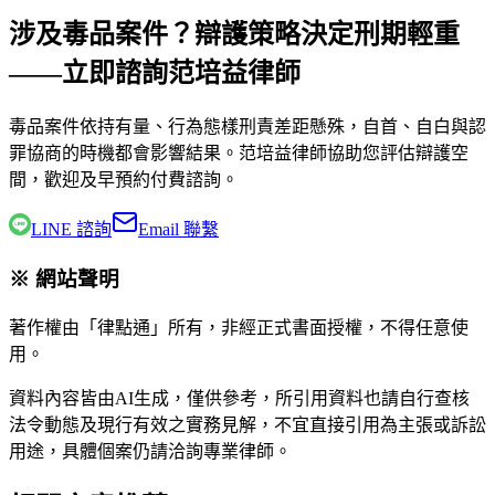
涉及毒品案件？辯護策略決定刑期輕重
——立即諮詢范培益律師
毒品案件依持有量、行為態樣刑責差距懸殊，自首、自白與認
罪協商的時機都會影響結果。
范培益律師
協助您評估辯護空
間，歡迎及早預約付費諮詢。
LINE 諮詢
Email 聯繫
※ 網站聲明
著作權由「律點通」所有，非經正式書面授權，不得任意使
用。
資料內容皆由AI生成，僅供參考，所引用資料也請自行查核
法令動態及現行有效之實務見解，不宜直接引用為主張或訴訟
用途，具體個案仍請洽詢專業律師。