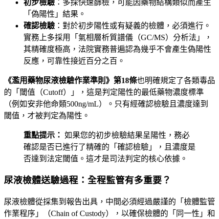
初步檢驗
：多採快速篩檢，可能因藥物結構類似而產生
「偽陽性」結果。
確認檢驗
：對於初步陽性或有疑義的檢體，必須進行。
實務上多採用「氣相層析質譜儀（GC/MS）分析法」，
其精確度極高，法院實務普遍認為幾乎不會產生偽陽性
反應，可靠性接近百分之百。
《濫用藥物尿液檢驗作業準則》第18條
也明確規定了各類毒品
的「閾值（Cutoff）」，這是判定陽性的最低藥物濃度標準
（例如安非他命類500ng/mL）。只有經確認檢驗且濃度達到
閾值，才被判定為陽性。
重點提示：
如果您的初步檢驗結果呈陽性，務必
確認是否已進行了精確的「確認檢驗」，且濃度是
否達到法定閾值。這才是司法判定的核心依據。
尿液檢體送驗過程：全程監管有多重要？
尿液檢體從採集到報告出具，中間必須經過嚴謹的「檢體監管
作業程序」（Chain of Custody），以確保檢體的「同一性」和