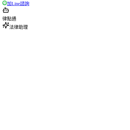
加Line諮詢
律點通
法律助理