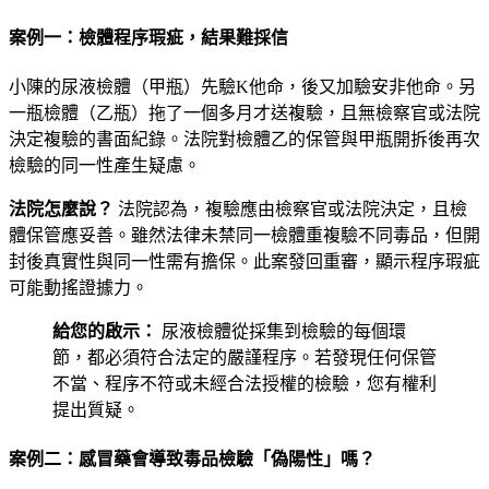
案例一：檢體程序瑕疵，結果難採信
小陳的尿液檢體（甲瓶）先驗K他命，後又加驗安非他命。另
一瓶檢體（乙瓶）拖了一個多月才送複驗，且無檢察官或法院
決定複驗的書面紀錄。法院對檢體乙的保管與甲瓶開拆後再次
檢驗的同一性產生疑慮。
法院怎麼說？
法院認為，複驗應由檢察官或法院決定，且檢
體保管應妥善。雖然法律未禁同一檢體重複驗不同毒品，但開
封後真實性與同一性需有擔保。此案發回重審，顯示程序瑕疵
可能動搖證據力。
給您的啟示：
尿液檢體從採集到檢驗的每個環
節，都必須符合法定的嚴謹程序。若發現任何保管
不當、程序不符或未經合法授權的檢驗，您有權利
提出質疑。
案例二：感冒藥會導致毒品檢驗「偽陽性」嗎？