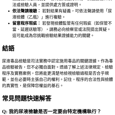
法或檢驗人員，並提供處方簽或證明。
依法聲請複驗：
若對結果有疑義，可依法聲請使用「尿
液檢體（乙瓶）」進行複驗。
留意程序瑕疵：
若發現檢體監管有任何瑕疵（如保管不
當、延遲送驗等），請務必向檢察官或法院提出質疑。
這可能成為您挑戰檢驗結果證據能力的關鍵。
結語
尿液毒品檢驗是司法實務中認定施用毒品的關鍵證據。作為毒
品檢驗被告，您不必獨自面對。透過了解上述法律規定、檢驗
程序及實務案例，您將能更清楚地檢視檢驗過程是否合乎規
範，並在必要時主張自己的權利。記住，程序的合法性與檢體
的真實性，是保障您權益的基石。
常見問題快速解答
Q:
我的尿液檢驗是否一定要由特定機構執行？