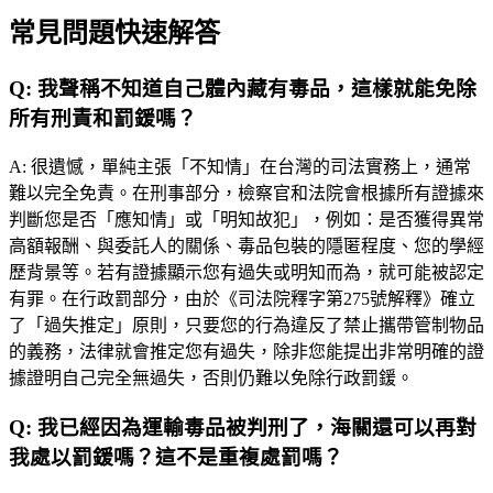
常見問題快速解答
Q:
我聲稱不知道自己體內藏有毒品，這樣就能免除
所有刑責和罰鍰嗎？
A:
很遺憾，單純主張「不知情」在台灣的司法實務上，通常
難以完全免責。在刑事部分，檢察官和法院會根據所有證據來
判斷您是否「應知情」或「明知故犯」，例如：是否獲得異常
高額報酬、與委託人的關係、毒品包裝的隱匿程度、您的學經
歷背景等。若有證據顯示您有過失或明知而為，就可能被認定
有罪。在行政罰部分，由於《司法院釋字第275號解釋》確立
了「過失推定」原則，只要您的行為違反了禁止攜帶管制物品
的義務，法律就會推定您有過失，除非您能提出非常明確的證
據證明自己完全無過失，否則仍難以免除行政罰鍰。
Q:
我已經因為運輸毒品被判刑了，海關還可以再對
我處以罰鍰嗎？這不是重複處罰嗎？