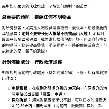
面對如此嚴峻的法律挑戰，了解如何應對至關重要。
最重要的預防：拒絕任何不明物品
對所有旅客，尤其是人體包藏運毒被告，最根本、也最重要的
建議就是：
絕對不要替任何人攜帶不明物品出入境！
尤其對
於那些報酬異常優渥、或要求您攜帶包裝可疑、無法自行檢查
的物品時，務必提高警覺，堅決拒絕。一時的僥倖或貪念，可
能換來的是一輩子的遺憾。
針對海關處分：行政救濟途徑
如果您對海關的行政處分（例如罰鍰金額）不服，您有權利提
出救濟：
申請復查：
在收到海關處分書的
30天內
，向原處分的海
關單位提出書面「復查」申請。
提起訴願：
如果對復查結果仍不服，可以在收到復查決
定的
30天內
，向財政部（海關的上級機關）提起「訴