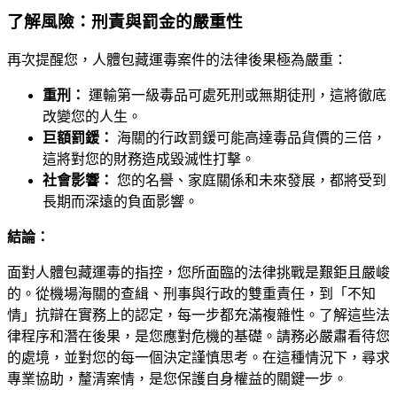
了解風險：刑責與罰金的嚴重性
再次提醒您，人體包藏運毒案件的法律後果極為嚴重：
重刑：
運輸第一級毒品可處死刑或無期徒刑，這將徹底
改變您的人生。
巨額罰鍰：
海關的行政罰鍰可能高達毒品貨價的三倍，
這將對您的財務造成毀滅性打擊。
社會影響：
您的名譽、家庭關係和未來發展，都將受到
長期而深遠的負面影響。
結論：
面對人體包藏運毒的指控，您所面臨的法律挑戰是艱鉅且嚴峻
的。從機場海關的查緝、刑事與行政的雙重責任，到「不知
情」抗辯在實務上的認定，每一步都充滿複雜性。了解這些法
律程序和潛在後果，是您應對危機的基礎。請務必嚴肅看待您
的處境，並對您的每一個決定謹慎思考。在這種情況下，尋求
專業協助，釐清案情，是您保護自身權益的關鍵一步。