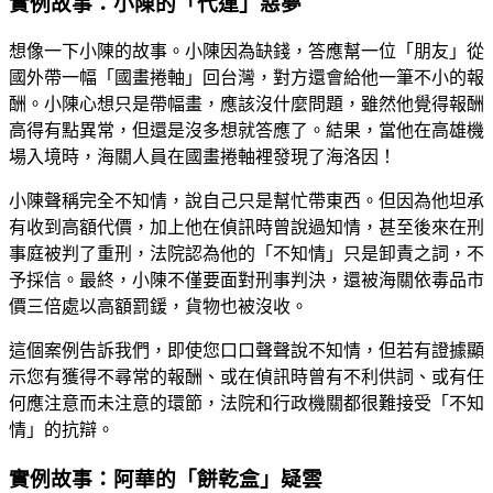
實例故事：小陳的「代運」惡夢
想像一下小陳的故事。小陳因為缺錢，答應幫一位「朋友」從
國外帶一幅「國畫捲軸」回台灣，對方還會給他一筆不小的報
酬。小陳心想只是帶幅畫，應該沒什麼問題，雖然他覺得報酬
高得有點異常，但還是沒多想就答應了。結果，當他在高雄機
場入境時，海關人員在國畫捲軸裡發現了海洛因！
小陳聲稱完全不知情，說自己只是幫忙帶東西。但因為他坦承
有收到高額代價，加上他在偵訊時曾說過知情，甚至後來在刑
事庭被判了重刑，法院認為他的「不知情」只是卸責之詞，不
予採信。最終，小陳不僅要面對刑事判決，還被海關依毒品市
價三倍處以高額罰鍰，貨物也被沒收。
這個案例告訴我們，即使您口口聲聲說不知情，但若有證據顯
示您有獲得不尋常的報酬、或在偵訊時曾有不利供詞、或有任
何應注意而未注意的環節，法院和行政機關都很難接受「不知
情」的抗辯。
實例故事：阿華的「餅乾盒」疑雲