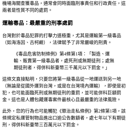
機場海關查獲毒品，通常會同時面臨刑事責任和行政責任，這
兩者是性質不同的處罰。
運輸毒品：最嚴重的刑事處罰
台灣對於毒品犯罪的打擊力道極重，尤其是運輸第一級毒品
（如海洛因、古柯鹼），法律賦予了非常嚴峻的刑責。
《毒品危害防制條例》第4條第1項：「製造、運
輸、販賣第一級毒品者，處死刑或無期徒刑；處無
期徒刑者，得併科新臺幣三千萬元以下罰金。」
這條文直接點明，只要您將第一級毒品從一地運送到另一地
（無論是從國外運到台灣，或是在台灣境內運輸），即使是初
犯，也可能面臨死刑或無期徒刑的重罰，並可能併科巨額罰
金。這也是人體包藏運毒案件最核心且最嚴重的法律風險。
此外，您的行為也可能觸犯《懲治走私條例》第2條第1項，該
條規定私運管制物品進出口逾公告數額者，處七年以下有期徒
刑，得併科新臺幣三百萬元以下罰金。