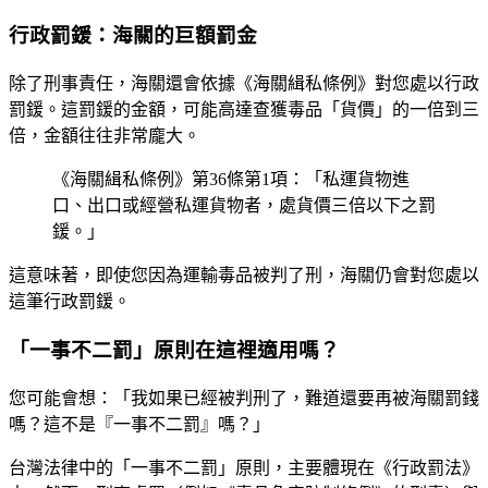
行政罰鍰：海關的巨額罰金
除了刑事責任，海關還會依據《海關緝私條例》對您處以行政
罰鍰。這罰鍰的金額，可能高達查獲毒品「貨價」的一倍到三
倍，金額往往非常龐大。
《海關緝私條例》第36條第1項：「私運貨物進
口、出口或經營私運貨物者，處貨價三倍以下之罰
鍰。」
這意味著，即使您因為運輸毒品被判了刑，海關仍會對您處以
這筆行政罰鍰。
「一事不二罰」原則在這裡適用嗎？
您可能會想：「我如果已經被判刑了，難道還要再被海關罰錢
嗎？這不是『一事不二罰』嗎？」
台灣法律中的「一事不二罰」原則，主要體現在《行政罰法》