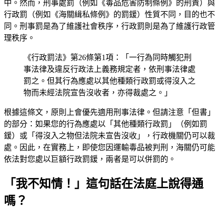
中。然而，刑事處罰（例如《毒品危害防制條例》的刑責）與
行政罰（例如《海關緝私條例》的罰鍰）性質不同，目的也不
同。刑事罰是為了維護社會秩序，行政罰則是為了維護行政管
理秩序。
《行政罰法》第26條第1項：「一行為同時觸犯刑
事法律及違反行政法上義務規定者，依刑事法律處
罰之。但其行為應處以其他種類行政罰或得沒入之
物而未經法院宣告沒收者，亦得裁處之。」
根據這條文，原則上會優先適用刑事法律。但請注意「但書」
的部分：如果您的行為應處以「其他種類行政罰」（例如罰
鍰）或「得沒入之物但法院未宣告沒收」，行政機關仍可以裁
處。因此，在實務上，即使您因運輸毒品被判刑，海關仍可能
依法對您處以巨額行政罰鍰，兩者是可以併罰的。
「我不知情！」這句話在法庭上說得通
嗎？