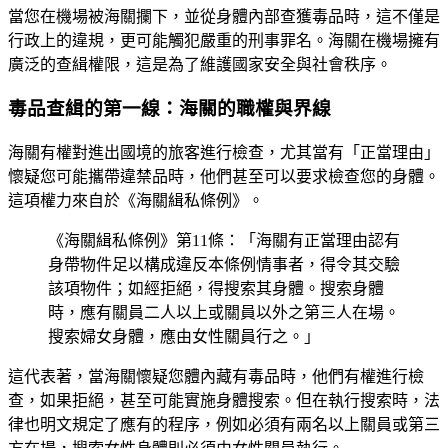
當您在機場被海關攔下，並從身體內部查獲毒品時，這不僅是
行政上的違規，更可能觸犯嚴重的刑事罪名。海關在機場擁有
廣泛的查緝權限，這是為了維護國家安全與社會秩序。
毒品查緝的第一線：海關的職權與界線
海關有權對進出國境的旅客進行檢查，尤其當有「正當理由」
懷疑您可能攜帶違禁品時，他們甚至可以要求檢查您的身體。
這項權力來自於《海關緝私條例》。
《海關緝私條例》第11條：「海關有正當理由認有
身帶物件足以構成違反本條例情事者，得令其交驗
該項物件；如經拒絕，得搜索其身體。搜索身體
時，應有關員二人以上或關員以外之第三人在場。
搜索婦女身體，應由女性關員行之。」
這代表著，當海關懷疑您體內藏有毒品時，他們有權進行檢
查，如果拒絕，甚至可能實施身體搜索。但在執行搜索時，法
律也明文規定了應有的程序，例如必須有兩名以上關員或第三