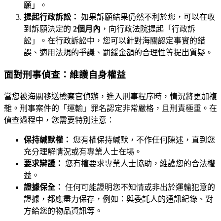
願」。
提起行政訴訟：
如果訴願結果仍然不利於您，可以在收
到訴願決定的
2個月內
，向行政法院提起「行政訴
訟」。在行政訴訟中，您可以針對海關認定事實的錯
誤、適用法規的爭議、罰鍰金額的合理性等提出質疑。
面對刑事偵查：維護自身權益
當您被海關移送檢察官偵辦，進入刑事程序時，情況將更加複
雜。刑事案件的「運輸」罪名認定非常嚴格，且刑責極重。在
偵查過程中，您需要特別注意：
保持緘默權：
您有權保持緘默，不作任何陳述，直到您
充分理解情況或有專業人士在場。
要求辯護：
您有權要求專業人士協助，維護您的合法權
益。
證據保全：
任何可能證明您不知情或非出於運輸犯意的
證據，都應盡力保存，例如：與委託人的通訊紀錄、對
方給您的物品資訊等。