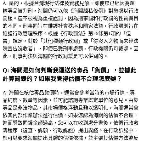
A:
是的，根據台灣現行法律及實務見解，即使您已經因為運
輸毒品被判刑，海關仍可以依《海關緝私條例》對您處以行政
罰鍰。這不被視為重複處罰，因為刑事罰和行政罰的性質與目
的不同。刑事罰旨在維護社會秩序和國家法益，行政罰則旨在
維護行政管理秩序。根據《行政罰法》第26條第1項的「但
書」規定，對於「其他種類行政罰」或「得沒入之物而未經法
院宣告沒收者」，即便已受刑事處罰，行政機關仍可裁處。因
此，刑事判決與海關的行政罰鍰是可以併罰的。
Q:
海關是如何判斷我運送的毒品「貨價」，並據此
計算罰鍰的？如果我覺得估價不合理怎麼辦？
A:
海關在核估毒品貨價時，通常會參考當時的市場行情、毒
品純度、數量等因素，並可能諮詢專業鑑定單位的意見。由於
毒品是非法物品，其市場價格浮動且難以透明化，海關通常會
依其內部作業辦法進行估價。如果您認為海關的估價不合理，
進而導致罰鍰金額過高，您可以在收到處分書後，依循行政救
濟程序（復查、訴願、行政訴訟）提出異議。在行政訴訟中，
您可以要求海關提出具體的估價依據，並主張其估價方法違反