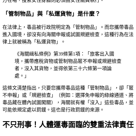
方在場，搜索女性身體則必須由女性關員執行。
「管制物品」與「私運貨物」是什麼？
在法律上，毒品被行政院明定為「管制物品」。而您攜帶毒品
進入國境，卻沒有向海關申報或試圖規避檢查，這種行為在法
律上就被稱為「私運貨物」。
《海關緝私條例》第39條第1項：「旅客出入國
境，攜帶應稅貨物或管制物品匿不申報或規避檢查
者，沒入其貨物，並得依第三十六條第一項論
處。」
這條文清楚指出，只要您攜帶毒品這種「管制物品」，卻「匿
不申報」或「規避檢查」（例如：選擇免申報的綠線通道、將
毒品藏在體內試圖闖關），海關就有權「沒入」這些毒品，並
可能依規定處以罰鍰。這也是行政罰鍰的來源。
不只刑事！人體運毒面臨的雙重法律責任