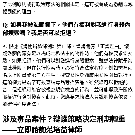
了比例原則或行政程序法的相關規定，這有機會成為撤銷或減
輕罰鍰的理由。
Q:
如果我被海關攔下，他們有權利對我進行身體內
部搜索嗎？我是否可以拒絕？
A:
根據《海關緝私條例》第11條，當海關有「正當理由」懷
疑您體內藏有足以構成走私情事的物件時，他們有權要求您交
驗，如果拒絕，他們可以對您進行身體搜索。雖然法律賦予海
關此權限，但在執行搜索時，必須符合法定程序，例如需有兩
名以上關員或第三方在場，搜索女性身體應由女性關員執行。
這項權力是為了有效查緝毒品等違禁品。雖然您可以拒絕配
合，但拒絕可能會被視為規避檢查的行為，並可能導致海關依
職權進行強制搜索。此時，您應要求執法人員說明搜索依據，
並確保程序合法。
涉及毒品案件？辯護策略決定刑期輕重
——立即諮詢范培益律師