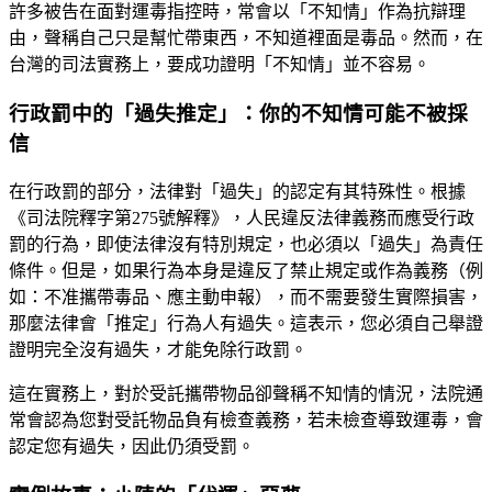
許多被告在面對運毒指控時，常會以「不知情」作為抗辯理
由，聲稱自己只是幫忙帶東西，不知道裡面是毒品。然而，在
台灣的司法實務上，要成功證明「不知情」並不容易。
行政罰中的「過失推定」：你的不知情可能不被採
信
在行政罰的部分，法律對「過失」的認定有其特殊性。根據
《司法院釋字第275號解釋》，人民違反法律義務而應受行政
罰的行為，即使法律沒有特別規定，也必須以「過失」為責任
條件。但是，如果行為本身是違反了禁止規定或作為義務（例
如：不准攜帶毒品、應主動申報），而不需要發生實際損害，
那麼法律會「推定」行為人有過失。這表示，您必須自己舉證
證明完全沒有過失，才能免除行政罰。
這在實務上，對於受託攜帶物品卻聲稱不知情的情況，法院通
常會認為您對受託物品負有檢查義務，若未檢查導致運毒，會
認定您有過失，因此仍須受罰。