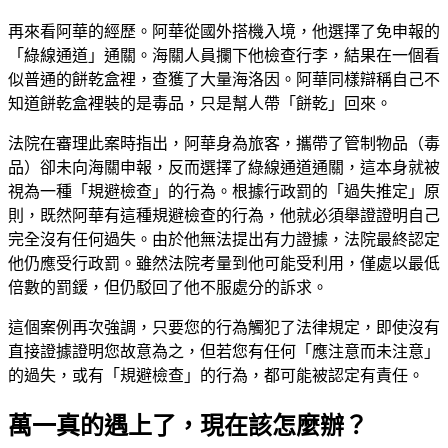
再來看阿華的經歷。阿華從國外搭機入境，他選擇了免申報的
「綠線通道」通關。海關人員攔下他檢查行李，結果在一個看
似普通的餅乾盒裡，查獲了大量海洛因。阿華同樣辯稱自己不
知道餅乾盒裡裝的是毒品，只是幫人帶「餅乾」回來。
法院在審理此案時指出，阿華身為旅客，攜帶了管制物品（毒
品）卻未向海關申報，反而選擇了綠線通道通關，這本身就被
視為一種「規避檢查」的行為。根據行政罰的「過失推定」原
則，既然阿華有這種規避檢查的行為，他就必須舉證證明自己
完全沒有任何過失。由於他無法提出有力證據，法院最終認定
他仍應受行政罰。雖然法院考量到他可能受利用，僅處以最低
倍數的罰鍰，但仍駁回了他不服處分的訴求。
這個案例再次強調，只要您的行為觸犯了法律規定，即使沒有
直接證據證明您故意為之，但若您有任何「應注意而未注意」
的過失，或有「規避檢查」的行為，都可能被認定有責任。
萬一真的遇上了，現在該怎麼辦？