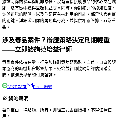
據證明你的參與程度非常低、沒有直接接觸毒品的核心交易環
節、沒有從中獲得巨額利益等。同時，你對犯罪的認知程度、
你與正犯的關係、以及你是否有被利用的可能，都是法官判斷
的關鍵。詳細說明你的角色與行為，並提供相關證據，非常重
要。
涉及毒品案件？辯護策略決定刑期輕重
——立即諮詢范培益律師
毒品案件依持有量、行為態樣刑責差距懸殊，自首、自白與認
罪協商的時機都會影響結果。
范培益律師
協助您評估辯護空
間，歡迎及早預約付費諮詢。
LINE 諮詢
Email 聯繫
※ 網站聲明
著作權由「律點通」所有，非經正式書面授權，不得任意使
用。