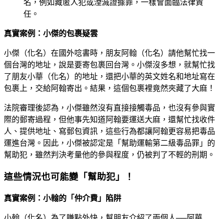
名，例如藏匿人犯或湮滅證據罪，一樣會面臨法律責
任。
真實案例：小傑的包裹疑雲
小傑（化名）在國外唸書時，朋友阿翰（化名）請他幫忙找一
個台灣的地址，說是要寄包裹回台灣。小傑沒多想，就幫忙找
了朋友小華（化名）的地址，還把小華的英文姓名和地址寫在
包裹上，交給阿翰寄出。結果，這個包裹裡竟然夾藏了大麻！
法院審理後認為，小傑雖然沒有直接接觸毒品，也沒有參與實
際的郵寄過程，但他事先知道阿翰要運送大麻，還幫忙找收件
人、提供地址、寫郵包資訊，這些行為都讓阿翰更容易把毒品
運進台灣。因此，小傑被認定是「幫助運輸第二級毒品罪」的
幫助犯，雖然判決考量他的參與程度，仍被判了不輕的刑期。
這些情況也可能變「幫助犯」！
真實案例：小翰的「仲介費」陷阱
小翰（化名）為了賺點外快，幫朋友介紹了兩個人──阿華