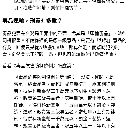
協助的動作，讓對方更容易完成運毒，例如提供交通工
具、找收件地址、幫忙把風等等。
毒品運輸，刑責有多重？
毒品犯罪在台灣是重罪中的重罪！尤其是「運輸毒品」，法律
罰得很重。不論你運的是哪一級毒品，只要有「移動」毒品的
行為，即使只是從A地搬到B地，都算運輸。而幫助犯的刑
責，雖然會比正犯輕一點，但也可能讓你付出慘痛代價。
看看《毒品危害防制條例》怎麼說：
《毒品危害防制條例》第4條：「製造、運輸、販
賣第一級毒品者，處死刑或無期徒刑；處無期徒刑
者，得併科新臺幣三千萬元以下罰金。製造、運
輸、販賣第二級毒品者，處無期徒刑或十年以上有
期徒刑，得併科新臺幣一千五百萬元以下罰金。製
造、運輸、販賣第三級毒品者，處七年以上有期徒
刑，得併科新臺幣一千萬元以下罰金。製造、運
輸、販賣第四級毒品者，處五年以上十二年以下有