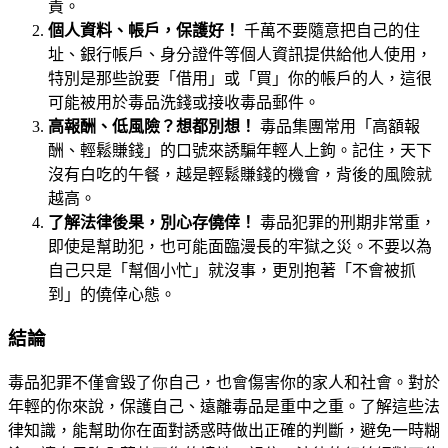
責。
個人資料、帳戶，保護好！
千萬不要隨意把自己的住
址、銀行帳戶、身分證件等個人資訊提供給他人使用，
特別是那些說要「借用」或「買」你的帳戶的人，這很
可能被用於毒品洗錢或接收毒品郵件。
高報酬、低風險？想都別想！
毒品集團常用「高額報
酬、輕鬆賺錢」的口號來誘騙年輕人上鉤。記住，天下
沒有白吃的午餐，越是輕鬆賺錢的機會，背後的風險就
越高。
了解法律後果，別心存僥倖！
毒品犯罪的刑期非常重，
即使是幫助犯，也可能面臨漫長的牢獄之災。不要以為
自己只是「幫個小忙」就沒事，更別抱著「不會被抓
到」的僥倖心態。
結論
毒品犯罪不僅會毀了你自己，也會傷害你的家人和社會。對於
年輕的你來說，保護自己、遠離毒品是重中之重。了解這些法
律知識，能幫助你在面對誘惑時做出正確的判斷，避免一時糊