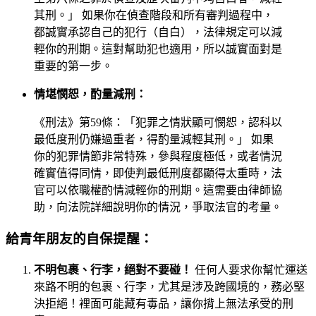
其刑。」 如果你在偵查階段和所有審判過程中，
都誠實承認自己的犯行（自白），法律規定可以減
輕你的刑期。這對幫助犯也適用，所以誠實面對是
重要的第一步。
情堪憫恕，酌量減刑：
《刑法》第59條：「犯罪之情狀顯可憫恕，認科以
最低度刑仍嫌過重者，得酌量減輕其刑。」 如果
你的犯罪情節非常特殊，參與程度極低，或者情況
確實值得同情，即使判最低刑度都顯得太重時，法
官可以依職權酌情減輕你的刑期。這需要由律師協
助，向法院詳細說明你的情況，爭取法官的考量。
給青年朋友的自保提醒：
不明包裹、行李，絕對不要碰！
任何人要求你幫忙運送
來路不明的包裹、行李，尤其是涉及跨國境的，務必堅
決拒絕！裡面可能藏有毒品，讓你揹上無法承受的刑