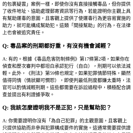
的包裹疑雲」案例一樣，即使你沒有直接接觸毒品，但你提供
了收件地址、協助處理郵寄資訊等行為，若能證明你主觀上具
有幫助運毒的意圖，且客觀上提供了使運毒行為更容易實施的
助力，就可能構成幫助犯。這類「間接幫助」的行為，在法律
上也會被追究責任。
Q:
毒品案的刑期都好重，有沒有機會減輕？
A:
有的。根據《毒品危害防制條例》第17條第2項，如果你在
偵查和歷次審判中都坦白承認犯行（自白），刑期可以依法減
輕。此外，《刑法》第59條也規定，如果犯罪情節特殊，顯然
值得同情（情狀顯可憫恕），即使判最低刑度都嫌太重時，法
官可以酌情減輕刑期。這些都需要在訴訟過程中，積極配合調
查並提出有利證據爭取。
Q:
我該怎麼證明我不是正犯，只是幫助犯？
A:
你需要證明你沒有「為自己犯罪」的主觀意圖，且客觀上
只提供協助而非參與犯罪構成要件的實施。這通常需要提供證