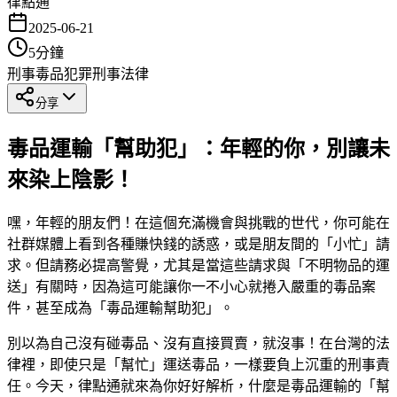
律點通
2025-06-21
5
分鐘
刑事
毒品犯罪
刑事法律
分享
毒品運輸「幫助犯」：年輕的你，別讓未
來染上陰影！
嘿，年輕的朋友們！在這個充滿機會與挑戰的世代，你可能在
社群媒體上看到各種賺快錢的誘惑，或是朋友間的「小忙」請
求。但請務必提高警覺，尤其是當這些請求與「不明物品的運
送」有關時，因為這可能讓你一不小心就捲入嚴重的毒品案
件，甚至成為「毒品運輸幫助犯」。
別以為自己沒有碰毒品、沒有直接買賣，就沒事！在台灣的法
律裡，即使只是「幫忙」運送毒品，一樣要負上沉重的刑事責
任。今天，律點通就來為你好好解析，什麼是毒品運輸的「幫