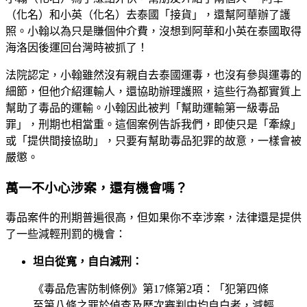
（化名）和小英（化名）去泰國「接貨」，還幫阿華辦了護
照。小翰以為只是賺個仲介費，沒想到阿華和小英在泰國取得
海洛因後運回台灣時被抓了！
法院認定，小翰雖然沒有親自去泰國運毒，也沒有參與運毒的
細節，但他介紹運輸人，還協助辦理護照，這些行為都實質上
幫助了毒品的運輸。小翰因此被判「幫助運輸第一級毒品
罪」，刑期也相當重。這個案例告訴我們，即使只是「牽線」
或「提供間接協助」，只要有幫助毒品犯罪的故意，一樣會被
嚴懲。
萬一不小心涉案，還有機會嗎？
毒品案件的刑期普遍很高，但如果你不幸涉案，法律還是提供
了一些減輕刑罰的機會：
坦白從寬，自白減刑：
《毒品危害防制條例》第17條第2項：「犯第四條
至第八條之罪於偵查及歷次審判中均自白者，減輕