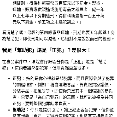
期徒刑，得併科新臺幣五百萬元以下罰金。製造、
運輸、販賣專供製造或施用毒品之器具者，處一年
以上七年以下有期徒刑，得併科新臺幣一百五十萬
元以下罰金。前五項之未遂犯罰之。」
看清楚了嗎？最輕的第四級毒品運輸，刑期也要五年起跳！身
為幫助犯，即使刑期可以減輕，也絕對不是說說而已的輕罰。
我是「幫助犯」還是「正犯」？差很大！
在毒品案件中，法院會仔細區分你是「正犯」還是「幫助
犯」，這兩者雖然都犯罪，但刑責輕重差很多。
正犯：
指的是你心裡就是想犯罪，而且實際參與了犯罪
的關鍵環節，例如：親自運送毒品、負責跟買家議價、
分裝毒品、把風等等。即使你只是其中一個環節的參與
者，只要是「為自己犯罪」的意圖，就可能被視為共同
正犯，要對整個犯罪結果負責。
幫助犯：
你只是提供協助，讓正犯更容易犯罪，但你並
沒有想要「自己」去實行這個犯罪，也沒有直接參與犯