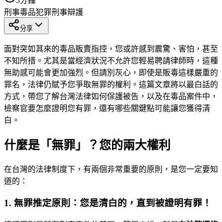
5
分鐘
刑事
毒品犯罪
刑事辯護
分享
面對突如其來的毒品販賣指控，您或許感到震驚、害怕，甚至
不知所措。尤其是當經濟狀況不允許您輕易聘請律師時，這種
無助感可能會更加強烈。但請別灰心，即使是販毒這樣嚴重的
罪名，法律仍賦予您爭取無罪的權利。這篇文章將以最白話的
方式，帶您了解台灣法律如何保護被告，以及在毒品案件中，
檢察官要怎麼證明您有罪，還有哪些關鍵點可能讓您獲得清
白。
什麼是「無罪」？您的兩大權利
在台灣的法律制度下，有兩個非常重要的原則，是您一定要知
道的：
1. 無罪推定原則：您是清白的，直到被證明有罪！