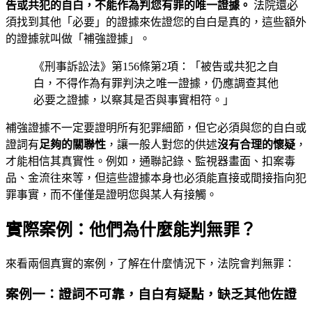
告或共犯的自白，不能作為判您有罪的唯一證據。
法院還必
須找到其他「必要」的證據來佐證您的自白是真的，這些額外
的證據就叫做「補強證據」。
《刑事訴訟法》第156條第2項：「被告或共犯之自
白，不得作為有罪判決之唯一證據，仍應調查其他
必要之證據，以察其是否與事實相符。」
補強證據不一定要證明所有犯罪細節，但它必須與您的自白或
證詞有
足夠的關聯性
，讓一般人對您的供述
沒有合理的懷疑
，
才能相信其真實性。例如，通聯記錄、監視器畫面、扣案毒
品、金流往來等，但這些證據本身也必須能直接或間接指向犯
罪事實，而不僅僅是證明您與某人有接觸。
實際案例：他們為什麼能判無罪？
來看兩個真實的案例，了解在什麼情況下，法院會判無罪：
案例一：證詞不可靠，自白有疑點，缺乏其他佐證