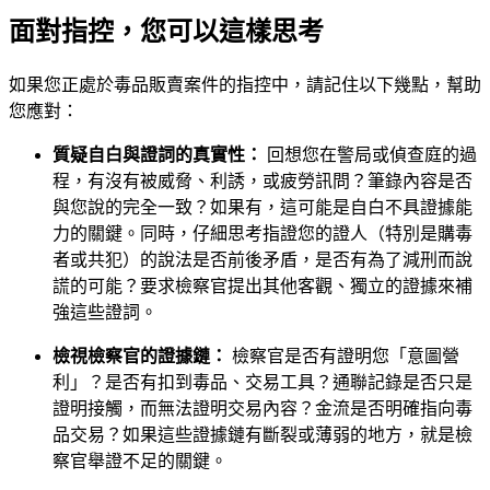
面對指控，您可以這樣思考
如果您正處於毒品販賣案件的指控中，請記住以下幾點，幫助
您應對：
質疑自白與證詞的真實性：
回想您在警局或偵查庭的過
程，有沒有被威脅、利誘，或疲勞訊問？筆錄內容是否
與您說的完全一致？如果有，這可能是自白不具證據能
力的關鍵。同時，仔細思考指證您的證人（特別是購毒
者或共犯）的說法是否前後矛盾，是否有為了減刑而說
謊的可能？要求檢察官提出其他客觀、獨立的證據來補
強這些證詞。
檢視檢察官的證據鏈：
檢察官是否有證明您「意圖營
利」？是否有扣到毒品、交易工具？通聯記錄是否只是
證明接觸，而無法證明交易內容？金流是否明確指向毒
品交易？如果這些證據鏈有斷裂或薄弱的地方，就是檢
察官舉證不足的關鍵。