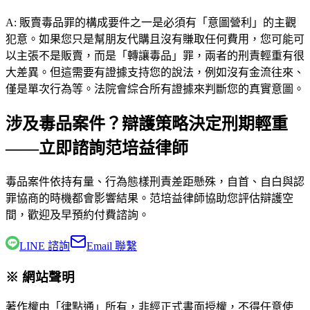
A:
販賣毒品罪的構成要件之一是必須有「意圖營利」的主觀
犯意。如果您只是幫朋友代購且沒有賺取任何費用，您可能可
以主張不是販賣，而是「轉讓毒品」罪，兩者的刑責輕重有很
大差異。但這需要有證據支持您的說法，例如沒有金流往來、
僅是單次行為等。法院會綜合所有證據來判斷您的真實意圖。
涉及毒品案件？辯護策略決定刑期輕重
——立即諮詢范培益律師
毒品案件依持有量、行為態樣刑責差距懸殊，自首、自白與認
罪協商的時機都會影響結果。
范培益律師
協助您評估辯護空
間，歡迎及早預約付費諮詢。
LINE 諮詢
Email 聯繫
※ 網站聲明
著作權由「律點通」所有，非經正式書面授權，不得任意使