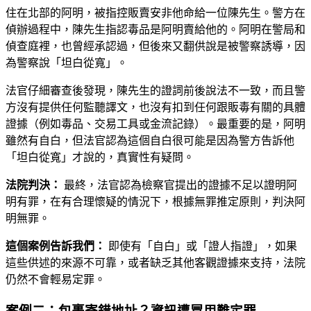
住在北部的阿明，被指控販賣安非他命給一位陳先生。警方在
偵辦過程中，陳先生指認毒品是阿明賣給他的。阿明在警局和
偵查庭裡，也曾經承認過，但後來又翻供說是被警察誘導，因
為警察說「坦白從寬」。
法官仔細審查後發現，陳先生的證詞前後說法不一致，而且警
方沒有提供任何監聽譯文，也沒有扣到任何跟販毒有關的具體
證據（例如毒品、交易工具或金流記錄）。最重要的是，阿明
雖然有自白，但法官認為這個自白很可能是因為警方告訴他
「坦白從寬」才說的，真實性有疑問。
法院判決：
最終，法官認為檢察官提出的證據不足以證明阿
明有罪，在有合理懷疑的情況下，根據無罪推定原則，判決阿
明無罪。
這個案例告訴我們：
即使有「自白」或「證人指證」，如果
這些供述的來源不可靠，或者缺乏其他客觀證據來支持，法院
仍然不會輕易定罪。
案例二：包裹寄錯地址？資訊遭冒用難定罪