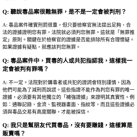
Q:
聽說毒品案很難無罪，是不是一定會被判刑？
A:
毒品案件確實刑罰很重，但只要檢察官無法提出足夠、合
法的證據證明您有罪，法院就必須判您無罪。這就是「無罪推
定」原則。關鍵在於檢察官的證據是否能排除所有合理懷疑。
如果證據有疑點，就應該判您無罪。
Q:
毒品案件中，買毒的人或共犯指認我，這樣我一
定會被判有罪嗎？
A:
不一定。法院對於購毒者或共犯的證詞會特別謹慎，因為
他們可能為了減刑而說謊。這些指證不能作為判您有罪的唯一
證據，必須要有其他獨立的「補強證據」來證明其真實性。例
如：通聯記錄、金流、監視器畫面、指紋等，而且這些證據必
須與毒品交易有高度關聯，才能被採信。
Q:
我只是幫朋友代買毒品，沒有要賺錢，這樣算是
販賣嗎？