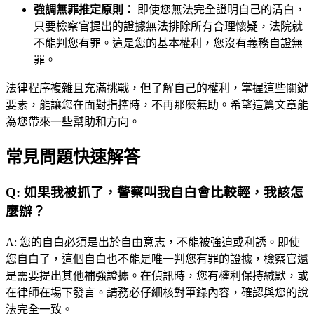
強調無罪推定原則：
即使您無法完全證明自己的清白，
只要檢察官提出的證據無法排除所有合理懷疑，法院就
不能判您有罪。這是您的基本權利，您沒有義務自證無
罪。
法律程序複雜且充滿挑戰，但了解自己的權利，掌握這些關鍵
要素，能讓您在面對指控時，不再那麼無助。希望這篇文章能
為您帶來一些幫助和方向。
常見問題快速解答
Q:
如果我被抓了，警察叫我自白會比較輕，我該怎
麼辦？
A:
您的自白必須是出於自由意志，不能被強迫或利誘。即使
您自白了，這個自白也不能是唯一判您有罪的證據，檢察官還
是需要提出其他補強證據。在偵訊時，您有權利保持緘默，或
在律師在場下發言。請務必仔細核對筆錄內容，確認與您的說
法完全一致。