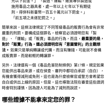
元以下罰金。」 「製造、運輸、販賣專供製造或
施用毒品之器具者，處一年以上七年以下有期徒
刑，得併科新臺幣一百五十萬元以下罰金。」
「前五項之未遂犯罰之。」
簡單來說，這條法律規定了不同等級毒品的販賣行為會有非常
嚴重的刑罰。要構成這個罪名，檢察官必須證明您有「製
造」、「運輸」或「販賣」毒品的行為，而且，
最重要的是，
對於「販賣」行為，還必須證明您有「意圖營利」的主觀想
法。
如果只是單純轉讓或代購，而沒有賺錢，可能就不會構
成販賣罪，而是較輕的轉讓罪。
另外，法律還有一個《毒品危害防制條例》第17條，規定如果
您能供出毒品來源，或在偵查、審判中都坦白承認（自白），
有機會獲得減刑或免刑。這也是為什麼檢察官或警方會希望您
自白或供出上線的原因。但是，這也導致法院在審查這些證詞
時會特別謹慎，因為證人可能為了減刑而說謊。
哪些證據不能拿來定您的罪？