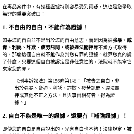
在毒品案件中，有幾種證據特別容易受到質疑，這也是您爭取
無罪的重要突破口：
1. 不自由的自白，不能作為證據！
如果您的自白並不是出於您的自由意志，而是因為被
強暴、威
脅、利誘、詐欺、疲勞訊問，或被違法關押
等不當方式取得
的，那麼這個自白就
不能
作為判您有罪的證據。就算您真的說
了什麼，只要這個自白被認定是非任意性的，法院就不能拿它
來定您的罪。
《刑事訴訟法》第156條第1項：「被告之自白，非
出於強暴、脅迫、利誘、詐欺、疲勞訊問、違法羈
押或其他不正之方法，且與事實相符者，得為證
據。」
2. 自白不能是唯一的證據，還要有「補強證據」！
即使您的自白是自由說出的，光有自白也不夠！法律規定，
被