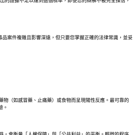
出的證據不足以達到這個標準，即使您的辯解不被完全採信，
毒品案件複雜且影響深遠，但只要您掌握正確的法律常識，並妥
藥物（如感冒藥、止痛藥）或食物而呈現陽性反應。最可靠的
驗。
用時，會衡量「人權保障」與「公共利益」的平衡。輕微的程序