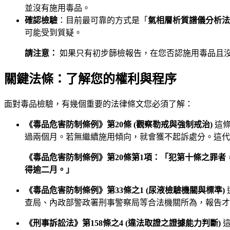
並沒有施用毒品。
確認檢驗
：目前最可靠的方式是「
氣相層析質譜儀分析法 (
可能受到質疑。
請注意：
如果只有初步篩檢報告，在您否認施用毒品且
關鍵法條：了解您的權利與程序
面對毒品檢驗，有幾個重要的法律條文您必須了解：
《毒品危害防制條例》第20條 (觀察勒戒與強制戒治)
這條
過兩個月。若無繼續施用傾向，就會獲不起訴處分。這代
《毒品危害防制條例》第20條第1項：「犯第十條之罪
得逾二月。」
《毒品危害防制條例》第33條之1 (尿液檢驗機關與標準)
查局、內政部警政署刑事警察局等合法機關所為，報告才
《刑事訴訟法》第158條之4 (違法取證之證據能力判斷)
這