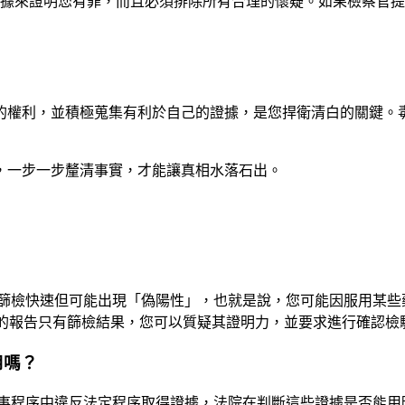
據來證明您有罪，而且必須排除所有合理的懷疑。如果檢察官提
的權利，並積極蒐集有利於自己的證據，是您捍衛清白的關鍵。
，一步一步釐清事實，才能讓真相水落石出。
篩檢快速但可能出現「偽陽性」，也就是說，您可能因服用某些
您的報告只有篩檢結果，您可以質疑其證明力，並要求進行確認檢
用嗎？
在刑事程序中違反法定程序取得證據，法院在判斷這些證據是否能