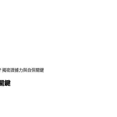
？揭密證據力與自保關鍵
關鍵