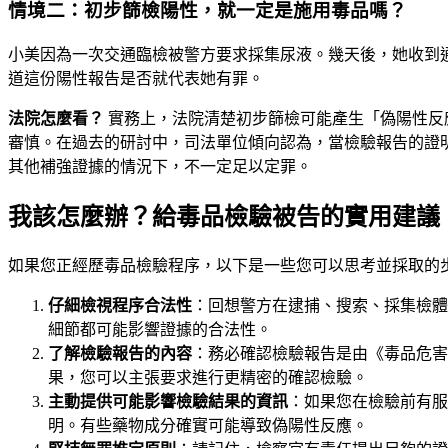
情境二：初步篩檢陽性，就一定是施用毒品嗎？
小美因為一次交通臨檢被警方要求採集尿液。幾天後，她收到
道這份陽性報告是否就代表她有罪。
法院怎麼看？
實務上，法院清楚初步篩檢可能產生「偽陽性反應
審慎。在過去的研討中，司法單位傾向認為，當檢驗報告的證
其他補強證據的情況下，不一定足以定罪。
我該怎麼辦？給毒品檢驗被告的實用建議
如果您正經歷毒品檢驗程序，以下是一些您可以思考並採取的
仔細檢視程序合法性
：回想警方在逮捕、搜索、採集檢體
細節都可能影響證據的合法性。
了解檢驗報告的內容
：務必確認檢驗報告是由《毒品危害
果，您可以主張要求進行更精密的確認檢驗。
主動提供可能影響檢驗結果的資訊
：如果您在檢驗前有服
明。有些藥物成分確實可能導致偽陽性反應。