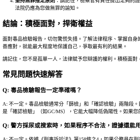
堅持無罪推定原則
：請記住，檢察官有責任提出足夠的證
法院仍應為您做無罪的諭知。
結論：積極面對，捍衛權益
面對毒品檢驗報告，切勿驚慌失措。了解法律程序、掌握自身
善應對，就能最大程度地保護自己，爭取最有利的結果。
請記住，您不是孤單一人，法律賦予您辯護的權利。積極面對
常見問題快速解答
Q:
毒品檢驗報告一定準確嗎？
A:
不一定。毒品檢驗通常分「篩檢」和「確認檢驗」兩階段。
是「確認檢驗」（如GC/MS），它能大幅降低偽陽性。如果
Q:
警方採尿或搜索時，如果程序不合法，證據還能
A:
不一定。依據《刑事訴訟法》第158條之4，如果公務員