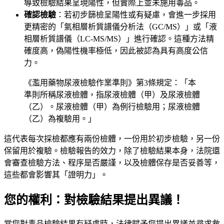
導致檢驗結果呈現陽性，但實際上並未施用毒品。
確認檢驗
：若初步篩檢呈陽性或有疑慮，會進一步採用
更精密的「氣相層析質譜儀分析法（GC/MS）」或「液
相層析質譜儀（LC-MS/MS）」進行確認。這種方法精
確度高，偽陽性機率極低，因此被認為具有高度公信
力。
《濫用藥物尿液檢驗作業準則》第3條規定：「本
準則所稱尿液檢體，指尿液檢體（甲）及尿液檢體
（乙）。尿液檢體（甲）為例行檢驗用；尿液檢體
（乙）為複驗用。」
這代表每次採檢都應有兩份檢體，一份用於初步檢驗，另一份
保留用於複驗。檢驗報告的效力，除了檢驗結果本身，法院還
會審查檢驗方法、程序是否嚴謹，以及檢體保存是否妥善等，
這些都會影響其「證明力」。
您的權利：對檢驗結果提出異議！
當您對毒品檢驗結果有疑慮時，法律賦予您提出異議並尋求救