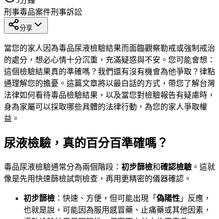
5
分鐘
刑事
毒品案件
刑事訴訟
分享
當您的家人因為毒品尿液檢驗結果而面臨觀察勒戒或強制戒治
的處分，想必心情十分沉重，充滿疑惑與不安。您可能會想：
這個檢驗結果真的準確嗎？我們還有沒有機會為他爭取？律點
通理解您的擔憂。這篇文章將以最白話的方式，帶您了解台灣
法律如何看待毒品檢驗結果，以及當您對檢驗報告有疑慮時，
身為家屬可以採取哪些具體的法律行動，為您的家人爭取權
益。
尿液檢驗，真的百分百準確嗎？
毒品尿液檢驗通常分為兩個階段：
初步篩檢
和
確認檢驗
。這就
像是先用快速篩檢試劑檢查，再用更精密的儀器確認。
初步篩檢
：快速、方便，但可能出現「
偽陽性
」反應，
也就是說，可能因為服用感冒藥、止痛藥或其他因素，