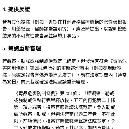
4. 提供反證
若有其他證據（例如：近期在其他合格醫療機構的陰性藥檢報
告、用藥紀錄、醫師診斷證明等），應及時提出，以證明檢驗
結果的不可靠性或自身並無施用毒品。
5. 聲請重新審理
若觀察、勒戒或強制戒治裁定已確定，但發現有符合《毒品危
害防制條例》第20-1條所列的重新審理事由（例如發現新證
據、原鑑定報告有偽造變造之虞等），應在法定期間內（通常
為
30日
）向原裁定確定法院聲請重新審理。
《毒品危害防制條例》第20-1條：「經觀察、勒戒
或強制戒治執行完畢釋放後，五年內再犯第二十條
第一項之罪者，檢察官應聲請法院裁定，令入勒戒
處所觀察、勒戒。但判決確定已逾三年者，不在此
限。前項情形，檢察官應依職權聲請法院裁定，令
其入勒戒處所觀察、勒戒。其程序、期間及費用，