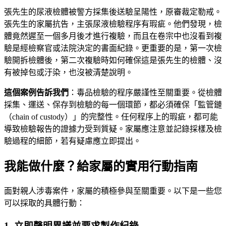
張先生的尿液檢體被警方採集後送驗呈陽性，原審裁定勒戒。
張先生的家屬抗告，主張尿液檢驗程序有瑕疵。他們發現，檢
體竟然遲至一個多月後才進行複驗，而且在卷宗中也沒看到複
驗是經檢察官或法院決定的書面紀錄。更重要的是，第一次檢
驗開拆檢體後，第二次複驗時如何確保這是張先生的檢體、沒
有被掉包或汙染，也沒被清楚說明。
這個案例告訴我們
：毒品檢驗的程序嚴謹性至關重要。從檢體
採集、運送、保存到檢驗的每一個環節，都必須確保「監管鏈
（chain of custody）」的完整性。任何程序上的瑕疵，都可能
導致檢驗報告的證據力受到質疑。家屬應注意並記錄採樣及檢
驗過程的細節，若有疑慮應立即提出。
我能做什麼？給家屬的實用行動指南
面對親人涉毒案件，家屬的積極參與至關重要。以下是一些您
可以採取的具體行動：
1. 立即聲明異議並要求製作紀錄