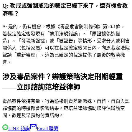
Q:
勒戒或強制戒治的裁定已經下來了，還有機會救
濟嗎？
A:
是的，仍有機會。根據《毒品危害防制條例》第20-1條，
若裁定確定後發現有「適用法規錯誤」、「原證據偽造變
造」、「發現新證據」或「被誣告」等情形，受處分人或利害
關係人（包括家屬）可以在裁定確定後30日內，向原裁定法院
聲請「重新審理」。這為已確定的裁定提供了最後的救濟機
會。
涉及毒品案件？辯護策略決定刑期輕重
——立即諮詢范培益律師
毒品案件依持有量、行為態樣刑責差距懸殊，自首、自白與認
罪協商的時機都會影響結果。
范培益律師
協助您評估辯護空
間，歡迎及早預約付費諮詢。
LINE 諮詢
Email 聯繫