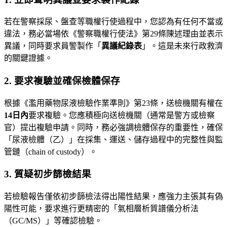
若在警察採尿、盤查等職權行使過程中，您認為有任何不當或
違法，務必當場依《警察職權行使法》第29條陳述理由並表示
異議，同時要求員警製作「
異議紀錄表
」。這是未來行政救濟
的關鍵證據。
2. 要求複驗並確保檢體保存
根據《濫用藥物尿液檢驗作業準則》第23條，送檢機關有權在
14日內
要求複驗。您應積極向送檢機關（通常是警方或檢察
官）提出複驗申請。同時，務必強調檢體保存的重要性，確保
「尿液檢體（乙）」在採集、運送、儲存過程中的完整性與監
管鏈（chain of custody）。
3. 質疑初步篩檢結果
若檢驗報告僅依初步篩檢法得出陽性結果，應強力主張其有偽
陽性可能，要求進行更精密的「氣相層析質譜儀分析法
（GC/MS）」等確認檢驗。