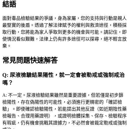
結語
面對毒品檢驗結果的爭議，身為家屬，您的支持與行動是親人
最堅實的後盾。透過了解法律賦予的權利與救濟途徑，積極採
取行動，您將能為家人爭取到更多的機會與可能。請記住，即
使情況看似艱難，法律上仍有許多途徑可以探尋，絕不輕言放
棄。
常見問題快速解答
Q:
尿液檢驗結果陽性，就一定會被勒戒或強制戒治
嗎？
A:
不一定。尿液檢驗結果雖然是重要證據，但若僅是初步篩
檢陽性，存在偽陽性的可能性，必須進行更精密的「確認檢
驗」。即使確認檢驗陽性，若能提出其他反證（如近期陰性藥
檢報告、合理用藥證明），或證明檢體採集、保存、檢驗程序
有瑕疵，仍有機會挑戰其證據力，不必然會被裁定勒戒或強制