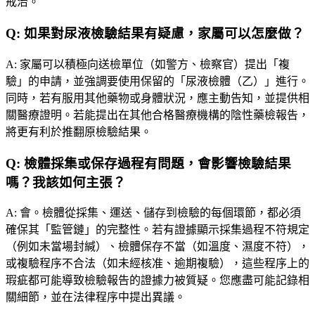
戒治。
Q:
如果對尿液檢驗結果有疑慮，家屬可以怎麼做？
A:
家屬可以積極向送檢單位（如警方、檢察官）提出「複
驗」的申請，並強調要使用保留的「尿液檢體（乙）」進行。
同時，若有服用其他藥物或身體狀況，應主動告知，並提供相
關醫療證明。若能提出在其他合格醫療機構的陰性藥檢報告，
將更有利於推翻原檢驗結果。
Q:
檢體採集或保存過程有問題，會影響檢驗結果
嗎？我該如何主張？
A:
會。檢體從採集、運送、儲存到檢驗的每個環節，都必須
確保其「監管鏈」的完整性。若有證據顯示採集過程不符規定
（例如未當場封緘）、檢體保存不當（如溫度、濕度不符），
或複驗程序不合法（如未經核准、逾期複驗），這些程序上的
瑕疵都可能導致檢驗報告的證據力被質疑。您應盡可能記錄相
關細節，並在法律程序中提出異議。