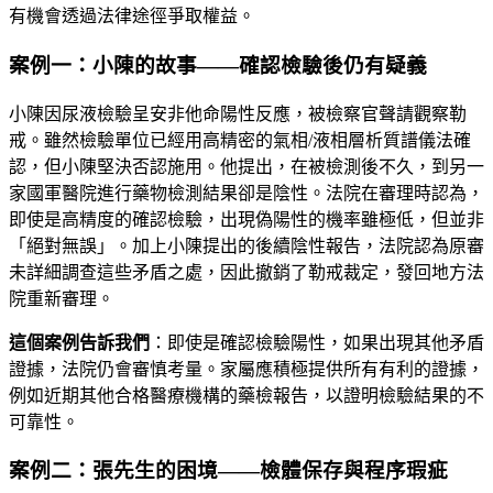
有機會透過法律途徑爭取權益。
案例一：小陳的故事——確認檢驗後仍有疑義
小陳因尿液檢驗呈安非他命陽性反應，被檢察官聲請觀察勒
戒。雖然檢驗單位已經用高精密的氣相/液相層析質譜儀法確
認，但小陳堅決否認施用。他提出，在被檢測後不久，到另一
家國軍醫院進行藥物檢測結果卻是陰性。法院在審理時認為，
即使是高精度的確認檢驗，出現偽陽性的機率雖極低，但並非
「絕對無誤」。加上小陳提出的後續陰性報告，法院認為原審
未詳細調查這些矛盾之處，因此撤銷了勒戒裁定，發回地方法
院重新審理。
這個案例告訴我們
：即使是確認檢驗陽性，如果出現其他矛盾
證據，法院仍會審慎考量。家屬應積極提供所有有利的證據，
例如近期其他合格醫療機構的藥檢報告，以證明檢驗結果的不
可靠性。
案例二：張先生的困境——檢體保存與程序瑕疵