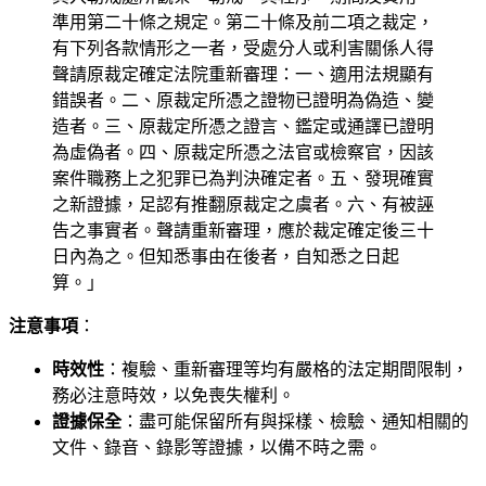
準用第二十條之規定。第二十條及前二項之裁定，
有下列各款情形之一者，受處分人或利害關係人得
聲請原裁定確定法院重新審理：一、適用法規顯有
錯誤者。二、原裁定所憑之證物已證明為偽造、變
造者。三、原裁定所憑之證言、鑑定或通譯已證明
為虛偽者。四、原裁定所憑之法官或檢察官，因該
案件職務上之犯罪已為判決確定者。五、發現確實
之新證據，足認有推翻原裁定之虞者。六、有被誣
告之事實者。聲請重新審理，應於裁定確定後三十
日內為之。但知悉事由在後者，自知悉之日起
算。」
注意事項
：
時效性
：複驗、重新審理等均有嚴格的法定期間限制，
務必注意時效，以免喪失權利。
證據保全
：盡可能保留所有與採樣、檢驗、通知相關的
文件、錄音、錄影等證據，以備不時之需。