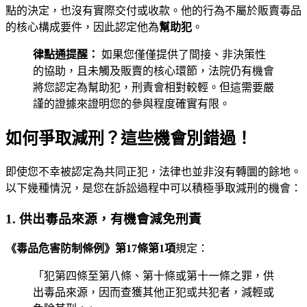
點的決定，也沒有實際交付或收款。他的行為不屬於販賣毒品
的核心構成要件，因此認定他為
幫助犯
。
律點通提醒：
如果您僅僅提供了間接、非決策性
的協助，且未觸及販賣的核心環節，法院仍有機會
將您認定為幫助犯，刑責會相對較輕。但這需要嚴
謹的證據來證明您的參與程度確實有限。
如何爭取減刑？這些機會別錯過！
即使您不幸被認定為共同正犯，法律也並非沒有轉圜的餘地。
以下幾種情況，是您在訴訟過程中可以積極爭取減刑的機會：
1. 供出毒品來源，有機會減免刑責
《毒品危害防制條例》第17條第1項
規定：
「犯第四條至第八條、第十條或第十一條之罪，供
出毒品來源，因而查獲其他正犯或共犯者，減輕或