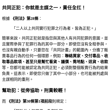
共同正犯：你就是主謀之一，責任全扛！
根據
《刑法》第28條
：
「二人以上共同實行犯罪之行為者，皆為正犯。」
簡單來說，共同正犯就是指您與其他人有共同犯罪的意圖，並
且實際參與了犯罪行為的其中一部分。即使您沒有全程參與，
也沒有親自動手，只要您在「共同計畫」的範圍內，分擔了販
賣毒品行為的任何一個環節，例如：
聯絡買家、交付毒品、收
取毒品款項、甚至只是幫忙看貨、議價、喬地點、送貨、收款
等，您都可能被認定為共同正犯，必須對整個販賣行為的結果
負責。這表示，即使您只做了其中一小部分，也可能被判處與
主謀相同的重刑。
幫助犯：從旁協助，刑責較輕！
而
《刑法》第30條第1項前段
則規定：