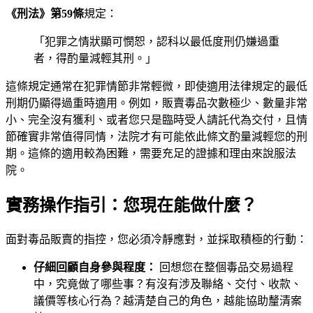
《刑法》第59條
規定：
「犯罪之情狀顯可憫恕，認科以最低度刑仍嫌過重
者，得酌量減輕其刑。」
這條規定通常在犯罪情節非常輕微，即使適用法律規定的最低
刑期仍顯得過重時適用。例如，販賣毒品次數極少、數量非常
小、完全沒有獲利、或者您只是臨時受人請託代為交付，且情
節確實非常值得同情，法院才有可能依此條文酌量減輕您的刑
期。這條的適用較為困難，需要充足的證據和理由來說服法
院。
實務操作指引：您現在能做什麼？
面對毒品販賣的指控，您必須冷靜應對，並採取積極的行動：
仔細回顧自身參與程度：
回想您在整個毒品交易過程
中，究竟做了哪些事？有沒有涉及聯絡、交付、收款、
議價等核心行為？越清楚自己的角色，越能協助釐清案