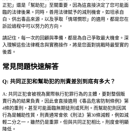
正犯」還是「幫助犯」至關重要，因為這直接決定了您可能面
臨的法律後果。同時，善用法律賦予的減刑機會，如坦承自
白、供出毒品來源，以及爭取「情堪憫恕」的適用，都是您在
訴訟過程中可以努力的方向。
請記住，每一次的回顧與準備，都是為自己爭取最大機會。深
入理解這些法律概念與實務操作，將是您面對挑戰時最堅實的
後盾。
常見問題快速解答
Q:
共同正犯和幫助犯的刑責差別到底有多大？
A:
共同正犯會被視為實際執行犯罪行為的主體，要對整個販
賣行為的結果負責，因此會直接適用《毒品危害防制條例》第
4條的重刑，甚至可能面臨無期徒刑或死刑。而幫助犯則因其
行為是輔助性質，刑責通常會依《刑法》第30條減輕，例如減
輕二分之一，雖然仍是重罪，但與共同正犯相比，刑度會明顯
降低。