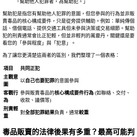
「幫助他人犯罪者，為幫助犯。」
幫助犯是指您有幫助他人犯罪的意圖，但您參與的行為並非販
賣毒品的核心構成要件，只是從旁提供輔助。例如：單純傳個
話、借個電話、提供交通工具但未參與決策或交易細節。幫助
犯的刑責通常會比正犯輕，但並非輕判的萬靈丹，關鍵還是要
看您的「參與程度」與「犯意」。
為了讓您更清楚這兩者的區別，我們整理了一個表格：
項目
共同正犯
主觀意
以
自己也要犯罪
的意圖參與
圖
客觀行
參與販賣毒品的
核心構成要件行為
(如聯絡、交付、
為
收款、議價等)
刑責輕
對
全部犯罪結果
負責，通常
較重
重
毒品販賣的法律後果有多重？最高可能判