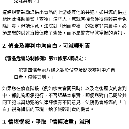
免除其刑。」
這條規定鼓勵您供出毒品的上游或其他的共犯，如果您的供述
能因此協助檢警「查獲」這些人，您就有機會獲得減輕甚至免
除刑責。但請注意，法院對「因而查獲」的認定非常嚴格，必
須是您的供述直接促成了查獲，而不是警方早就掌握的資訊。
2. 偵查及審判中均自白，可減輕刑責
《毒品危害防制條例》第17條第2項
規定：
「犯第四條至第八條之罪於偵查及歷次審判中均自
白者，減輕其刑。」
如果您在偵查階段（例如檢察官問訊時）以及之後歷次的審判
中，都能夠坦承犯行，不否認基本事實，即便您對自己屬於共
同正犯或幫助犯的法律評價有不同意見，法院仍會將您的「自
白」視為悔悟的表現，給予減輕刑責的機會。
3. 情堪憫恕，爭取「情輕法重」減刑