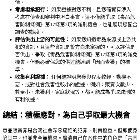
情。
考慮坦承犯行：
如果證據對您不利，且您確實有涉入，
考慮在偵查和審判中坦白事實。這不僅能爭取《毒品危
害防制條例》第17條第2項的減刑機會，也能展現您配合
調查的態度。
評估供出上游的可能性：
如果您知道毒品來源或上游共
犯的資訊，且這些資訊是警方尚未掌握的，可以評估是
否供出，爭取《毒品危害防制條例》第17條第1項的減免
機會。但務必確保您的供述能達到「因而查獲」的標
準。
收集有利證據：
任何能證明您參與程度較輕、動機不
惡、或對社會危害性較小的證據，例如：販賣次數少、
數量小、未獲利、家庭狀況等，都可能成為爭取減刑的
有利依據。
總結：積極應對，為自己爭取最大機會
毒品販賣罪是台灣社會深惡痛絕的犯罪，刑責極重。但即使身
陷其中，也並非全無機會。釐清自己在案件中的角色是「共同