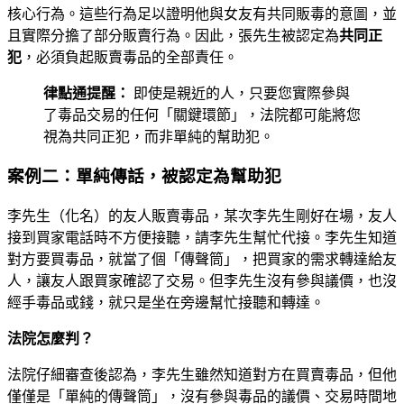
核心行為。這些行為足以證明他與女友有共同販毒的意圖，並
且實際分擔了部分販賣行為。因此，張先生被認定為
共同正
犯
，必須負起販賣毒品的全部責任。
律點通提醒：
即使是親近的人，只要您實際參與
了毒品交易的任何「關鍵環節」，法院都可能將您
視為共同正犯，而非單純的幫助犯。
案例二：單純傳話，被認定為幫助犯
李先生（化名）的友人販賣毒品，某次李先生剛好在場，友人
接到買家電話時不方便接聽，請李先生幫忙代接。李先生知道
對方要買毒品，就當了個「傳聲筒」，把買家的需求轉達給友
人，讓友人跟買家確認了交易。但李先生沒有參與議價，也沒
經手毒品或錢，就只是坐在旁邊幫忙接聽和轉達。
法院怎麼判？
法院仔細審查後認為，李先生雖然知道對方在買賣毒品，但他
僅僅是「單純的傳聲筒」，沒有參與毒品的議價、交易時間地