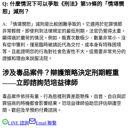
Q:
什麼情況下可以爭取《刑法》第59條的「情堪憫
恕」減刑？
A:
「情堪憫恕」減刑是比較困難爭取的。它適用於犯罪情節
非常輕微，即使判到法律規定的最低刑期，法官仍覺得太重，
顯得過於嚴苛的情況。例如，販賣次數極少、數量非常小、沒
有從中獲利、僅是臨時被請託代為交付、或本身有特殊困境
等，且能證明您的行為對社會危害性不大。這需要非常充分的
證據和理由來說服法院。
涉及毒品案件？辯護策略決定刑期輕重
——立即諮詢范培益律師
毒品案件依持有量、行為態樣刑責差距懸殊，自首、自白與認
罪協商的時機都會影響結果。
范培益律師
協助您評估辯護空
間，歡迎及早預約付費諮詢。
LINE 諮詢
Email 聯繫