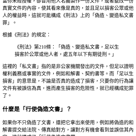
當你未經授權，卻冒用他人名義製作一份文件，或者竄改一份
真實文件的內容，使其看來像是真的，並且足以損害公眾或他
人的權益時，這就可能構成《刑法》上的「偽造、變造私文書
罪」。
根據《刑法》的規定：
《刑法》第210條：「偽造、變造私文書，足以生
損害於公眾或他人者，處五年以下有期徒刑。」
這裡的「私文書」指的是非公家機關發出的文件，但足以證明
權利義務或事實的文件，例如和解書、契約書等。而「足以生
損害」的意思是，不論是否真的造成了損害，只要你的行為讓
文件有被誤信為真，進而產生損害的危險性，就已經構成犯罪
了。
什麼是「行使偽造文書」？
如果你不只偽造了文書，還把它拿出來使用，例如將偽造的和
解書提交給法院、傳真給對方，讓對方有機會看到並誤信其內