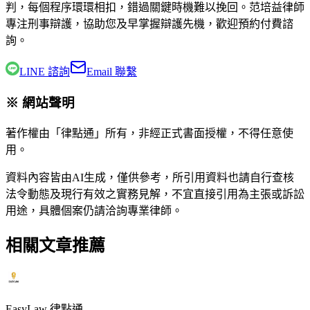
判，每個程序環環相扣，錯過關鍵時機難以挽回。
范培益律師
專注刑事辯護，協助您及早掌握辯護先機，歡迎預約付費諮
詢。
LINE 諮詢
Email 聯繫
※ 網站聲明
著作權由「律點通」所有，非經正式書面授權，不得任意使
用。
資料內容皆由AI生成，僅供參考，所引用資料也請自行查核
法令動態及現行有效之實務見解，不宜直接引用為主張或訴訟
用途，具體個案仍請洽詢專業律師。
相關文章推薦
EasyLaw 律點通