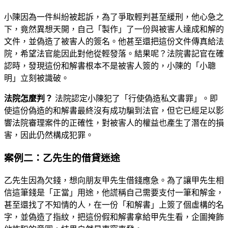
小陳因為一件糾紛被起訴，為了爭取輕判甚至緩刑，他心急之
下，竟然異想天開，自己「製作」了一份與被害人達成和解的
文件，並偽造了被害人的簽名。他甚至還把這份文件傳真給法
院，希望法官能因此對他從輕發落。結果呢？法院書記官在確
認時，發現這份和解書根本不是被害人簽的，小陳的「小聰
明」立刻被識破。
法院怎麼判？
法院認定小陳犯了「行使偽造私文書罪」。即
使這份偽造的和解書最終沒有成功騙到法官，但它已經足以影
響法院審理案件的正確性，對被害人的權益也產生了潛在的損
害，因此仍然構成犯罪。
案例二：乙先生的借貸迷途
乙先生因為欠錢，想向朋友甲先生借錢應急。為了讓甲先生相
信這筆錢是「正當」用途，他謊稱自己需要支付一筆和解金，
甚至還找了不知情的人，在一份「和解書」上簽了個虛構的名
字，並偽造了指紋，把這份假和解書拿給甲先生看，企圖掩飾