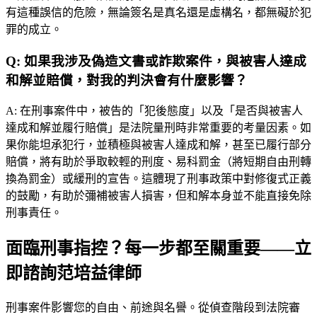
有這種誤信的危險，無論簽名是真名還是虛構名，都無礙於犯
罪的成立。
Q:
如果我涉及偽造文書或詐欺案件，與被害人達成
和解並賠償，對我的判決會有什麼影響？
A:
在刑事案件中，被告的「犯後態度」以及「是否與被害人
達成和解並履行賠償」是法院量刑時非常重要的考量因素。如
果你能坦承犯行，並積極與被害人達成和解，甚至已履行部分
賠償，將有助於爭取較輕的刑度、易科罰金（將短期自由刑轉
換為罰金）或緩刑的宣告。這體現了刑事政策中對修復式正義
的鼓勵，有助於彌補被害人損害，但和解本身並不能直接免除
刑事責任。
面臨刑事指控？每一步都至關重要——立
即諮詢范培益律師
刑事案件影響您的自由、前途與名譽。從偵查階段到法院審