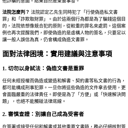
他詐騙的意圖。結果自然是東窗事發。
法院怎麼判？
法院認定乙先生同時犯了「行使偽造私文書
罪」和「詐欺取財罪」。由於這兩個行為都是為了騙錢這個目
的，法院依想像競合犯的原則，從較重的罪名來處罰。這個案
例也再次提醒我們，即使偽造的是虛構人物的簽名，只要足以
讓一般人誤信為真，仍會構成偽造文書罪。
面對法律困境：實用建議與注意事項
1. 切勿以身試法：偽造文書是重罪
任何未經授權而偽造或變造和解書、契約書等私文書的行為，
都可能構成刑事犯罪。一旦你將這些偽造的文件拿去使用，更
會面臨嚴重的法律責任。即使是為了「方便」或「快速解決問
題」，也絕不能觸碰法律底線。
2. 審慎查證：別讓自己成為受害者
在簽署或接受任何和解書或其他重要文書時，務必仔細核對簽