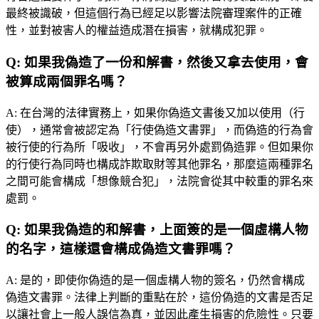
最終被識破，但這個行為已經足以影響法院審理案件的正確
性，並對被害人的權益造成潛在損害，就構成犯罪。
Q:
如果我偽造了一份和解書，然後又拿去使用，會
被算成兩個罪名嗎？
A:
在台灣的法律實務上，如果你偽造文書後又加以使用（行
使），通常會被認定為「行使偽造文書罪」，而偽造的行為會
被行使的行為所「吸收」，不會再另外處罰偽造罪。但如果你
的行使行為同時也構成詐欺取財等其他罪名，那麼這兩種罪名
之間可能會構成「想像競合犯」，法院會從其中較重的罪名來
處罰。
Q:
如果我偽造的和解書，上面簽的是一個虛構人物
的名字，這樣還會構成偽造文書罪嗎？
A:
是的，即使你偽造的是一個虛構人物的簽名，仍然會構成
偽造文書罪。法律上判斷的重點在於，這份偽造的文書是否足
以讓社會上一般人誤信為真，並因此產生損害的危險性。只要