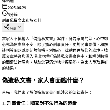
律點通
2025-06-29
5
分鐘
刑事
偽造文書
和解談判
分享
當家人不慎捲入「偽造私文書」案件，身為家屬的您，心中想
必充滿焦慮與不安。除了擔心刑事責任，更對民事賠償、和解
談判等問題感到茫然無措。別擔心，律點通理解您的處境。這
篇文章將為您深入淺出地解析偽造私文書案件中，和解與賠償
的關鍵法律眉角，幫助您更清楚地掌握局勢，為家人爭取最好
的結果。
偽造私文書，家人會面臨什麼？
首先，我們來了解偽造私文書可能涉及的法律責任：
1. 刑事責任：國家對不法行為的追訴