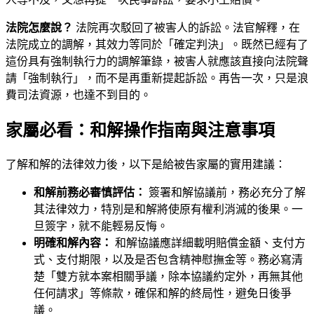
法院怎麼說？
法院再次駁回了被害人的訴訟。法官解釋，在
法院成立的調解，其效力等同於「確定判決」。既然已經有了
這份具有強制執行力的調解筆錄，被害人就應該直接向法院聲
請「強制執行」，而不是再重新提起訴訟。再告一次，只是浪
費司法資源，也達不到目的。
家屬必看：和解操作指南與注意事項
了解和解的法律效力後，以下是給被告家屬的實用建議：
和解前務必審慎評估：
簽署和解協議前，務必充分了解
其法律效力，特別是和解將使原有權利消滅的後果。一
旦簽字，就不能輕易反悔。
明確和解內容：
和解協議應詳細載明賠償金額、支付方
式、支付期限，以及是否包含精神慰撫金等。務必寫清
楚「雙方就本案相關爭議，除本協議約定外，再無其他
任何請求」等條款，確保和解的終局性，避免日後爭
議。