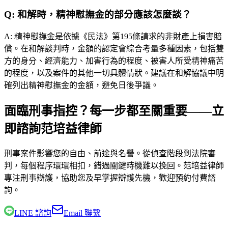
Q:
和解時，精神慰撫金的部分應該怎麼談？
A:
精神慰撫金是依據《民法》第195條請求的非財產上損害賠
償。在和解談判時，金額的認定會綜合考量多種因素，包括雙
方的身分、經濟能力、加害行為的程度、被害人所受精神痛苦
的程度，以及案件的其他一切具體情狀。建議在和解協議中明
確列出精神慰撫金的金額，避免日後爭議。
面臨刑事指控？每一步都至關重要——立
即諮詢范培益律師
刑事案件影響您的自由、前途與名譽。從偵查階段到法院審
判，每個程序環環相扣，錯過關鍵時機難以挽回。
范培益律師
專注刑事辯護，協助您及早掌握辯護先機，歡迎預約付費諮
詢。
LINE 諮詢
Email 聯繫