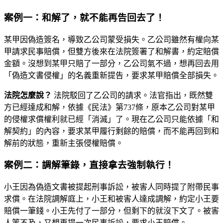
案例一：和解了，就不能再告回去了！
某甲因偽造簽名，導致乙公司蒙受損失。乙公司雖然有權向某
甲請求民事賠償，但雙方後來在法院簽署了和解書，約定賠償
金額。沒想到某甲只賠了一部分，乙公司氣不過，想再回去用
「偽造文書侵權」的名義重新提告，要求某甲賠償全部損失。
法院怎麼說？
法院駁回了乙公司的請求。法官指出，既然雙
方已經達成和解，依據《民法》第737條，原本乙公司對某甲
的侵權求償權利就已經「消滅」了。現在乙公司只能依據「和
解契約」的內容，要求某甲履行剩餘的賠償，而不能再回到和
解前的狀態，重新主張侵權賠償。
案例二：調解筆錄，直接拿去強制執行！
小王因為偽造文書被提起刑事訴訟，被害人同時提了附帶民事
求償。在法院調解庭上，小王和被害人達成調解，約定小王要
賠償一筆錢。小王先付了一部分，但剩下的就沒下文了。被害
人等不及，又想再提一次民事訴訟，要求小王賠償。