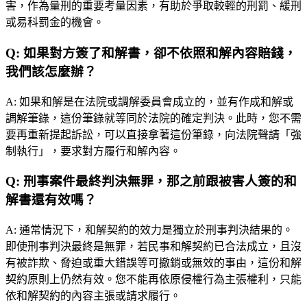
害，作為量刑的重要考量因素，有助於爭取較輕的刑罰、緩刑
或易科罰金的機會。
Q:
如果對方簽了和解書，卻不依照和解內容賠錢，
我們該怎麼辦？
A:
如果和解是在法院或調解委員會成立的，並有作成和解或
調解筆錄，這份筆錄就等同於法院的確定判決。此時，您不需
要再重新提起訴訟，可以直接拿著這份筆錄，向法院聲請「強
制執行」，要求對方履行和解內容。
Q:
刑事案件最終判決無罪，那之前跟被害人簽的和
解書還有效嗎？
A:
通常情況下，和解契約的效力是獨立於刑事判決結果的。
即使刑事判決最終是無罪，若民事和解契約已合法成立，且沒
有被詐欺、脅迫或重大錯誤等可撤銷或無效的事由，這份和解
契約原則上仍然有效。您不能再依原侵權行為主張權利，只能
依和解契約的內容主張或請求履行。