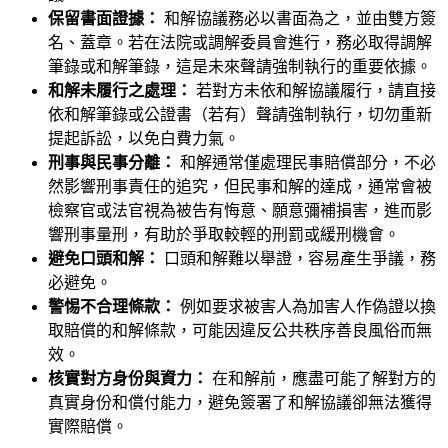
保留書面證據：
和解協議務必以書面為之，並由雙方簽
名、蓋章。若在法院或調解委員會進行，務必取得調解
筆錄或和解筆錄，這是未來聲請強制執行的重要依據。
和解未履行之處理：
若對方未依和解協議履行，請直接
依和解筆錄或公證書（若有）聲請強制執行，切勿重新
提起訴訟，以免白費力氣。
刑事與民事分離：
和解通常僅處理民事賠償部分，不必
然影響刑事責任的追究，但民事和解的達成，通常會被
檢察官或法官視為被告有悔意、願意彌補損害，進而影
響刑事量刑，有助於爭取較輕的刑罰或緩刑機會。
避免口頭和解：
口頭和解難以舉證，容易產生爭議，務
必避免。
警惕不合理條款：
例如要求被害人為加害人作偽證以換
取賠償的和解條款，可能因違反公共秩序善良風俗而無
效。
核實對方身份與資力：
在和解前，應盡可能了解對方的
真實身份和償付能力，避免簽署了和解協議卻無法獲得
實際賠償。