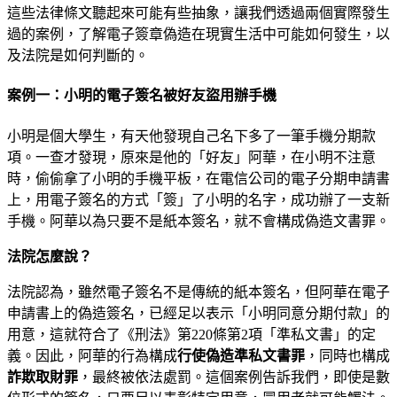
這些法律條文聽起來可能有些抽象，讓我們透過兩個實際發生
過的案例，了解電子簽章偽造在現實生活中可能如何發生，以
及法院是如何判斷的。
案例一：小明的電子簽名被好友盜用辦手機
小明是個大學生，有天他發現自己名下多了一筆手機分期款
項。一查才發現，原來是他的「好友」阿華，在小明不注意
時，偷偷拿了小明的手機平板，在電信公司的電子分期申請書
上，用電子簽名的方式「簽」了小明的名字，成功辦了一支新
手機。阿華以為只要不是紙本簽名，就不會構成偽造文書罪。
法院怎麼說？
法院認為，雖然電子簽名不是傳統的紙本簽名，但阿華在電子
申請書上的偽造簽名，已經足以表示「小明同意分期付款」的
用意，這就符合了《刑法》第220條第2項「準私文書」的定
義。因此，阿華的行為構成
行使偽造準私文書罪
，同時也構成
詐欺取財罪
，最終被依法處罰。這個案例告訴我們，即使是數