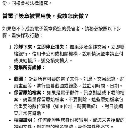
份，同樣會被法律追究。
當電子簽章被冒用後，我該怎麼做？
如果您不幸成為電子簽章偽造的受害者，請務必按照以下步
驟，盡快採取行動：
冷靜下來，立即停止損失：
如果涉及金錢交易，立即聯
絡銀行、信用卡公司或相關機構，說明情況並申請止付
或凍結帳戶，避免損失擴大。
蒐集所有證據：
截圖：
針對所有可疑的電子文件、訊息、交易紀錄、網
頁畫面等，進行螢幕截圖或錄影，並註明時間、日期。
保留原始檔案：
如果是電子郵件、訊息對話或下載的檔
案，請盡量保留原始檔案，不要刪除，這些原始檔案包
含重要的數位資訊（如IP位址、時間戳記），對日後調
查非常有幫助。
相關證明：
任何能證明您身份被冒用、或您未曾授權的
證明文件，例如您的簽名筆跡、身份證件影本等。