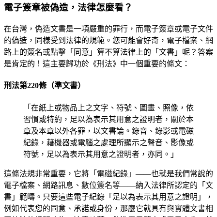
電子簽章被偽造，法律怎麼看？
在台灣，偽造文書是一項嚴重的罪行，而電子簽章或電子文件
的偽造，同樣受到法律的規範。您可能會好奇，電子檔案、網
路上的簽名或點擊「同意」算不算法律上的「文書」呢？答案
是肯定的！這主要歸功於《刑法》中一個重要的條文：
刑法第220條（準文書）
「在紙上或物品上之文字、符號、圖畫、照像，依
習慣或特約，足以為表示其用意之證明者，關於本
章及本章以外各罪，以文書論。錄音、錄影或電磁
紀錄，藉機器或電腦之處理所顯示之聲音、影像或
符號，足以為表示其用意之證明者，亦同。」
這條法規非常重要，它將「電磁紀錄」——也就是我們常說的
電子檔案、網路訊息、數位簽名等——納入法律所認定的「文
書」範疇。只要這些電子紀錄「足以為表示其用意之證明」，
例如代表您的同意、承諾或身份，那麼它就具有與實體文書相