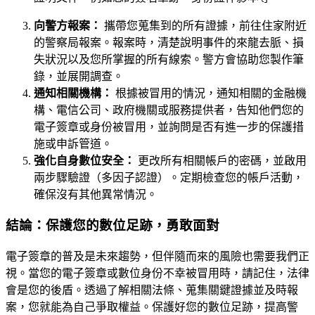
向警方報案：
攜帶您蒐集到的所有證據，前往住家附近
的警察局報案。報案時，清楚說明事件的來龍去脈、損
失狀況以及您所掌握的所有線索。警方會協助您製作筆
錄，並展開調查。
通知相關機構：
根據被冒用的情況，通知相關的金融機
構、電信公司、政府機關或服務提供者，告知他們您的
電子簽章或身份被冒用，並詢問是否有進一步的保護措
施或申訴管道。
強化自身數位安全：
更改所有相關帳戶的密碼，並啟用
兩步驟驗證（多因子認證）。定期檢查您的帳戶活動，
確保沒有其他異常情況。
結論：保護您的數位足跡，勇敢面對
電子簽章的普及是未來趨勢，但伴隨而來的風險也需要我們正
視。當您的電子簽章或數位身份不幸被冒用時，請記住，法律
會是您的後盾。透過了解相關法條、蒐集關鍵證據並及時報
案，您就能為自己爭取權益。保護好您的數位足跡，提高警