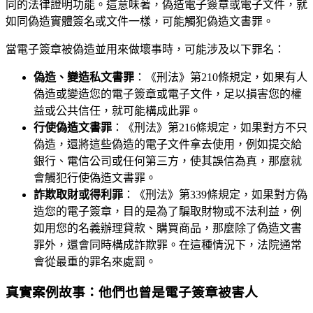
同的法律證明功能。這意味著，偽造電子簽章或電子文件，就
如同偽造實體簽名或文件一樣，可能觸犯偽造文書罪。
當電子簽章被偽造並用來做壞事時，可能涉及以下罪名：
偽造、變造私文書罪
：《刑法》第210條規定，如果有人
偽造或變造您的電子簽章或電子文件，足以損害您的權
益或公共信任，就可能構成此罪。
行使偽造文書罪
：《刑法》第216條規定，如果對方不只
偽造，還將這些偽造的電子文件拿去使用，例如提交給
銀行、電信公司或任何第三方，使其誤信為真，那麼就
會觸犯行使偽造文書罪。
詐欺取財或得利罪
：《刑法》第339條規定，如果對方偽
造您的電子簽章，目的是為了騙取財物或不法利益，例
如用您的名義辦理貸款、購買商品，那麼除了偽造文書
罪外，還會同時構成詐欺罪。在這種情況下，法院通常
會從最重的罪名來處罰。
真實案例故事：他們也曾是電子簽章被害人