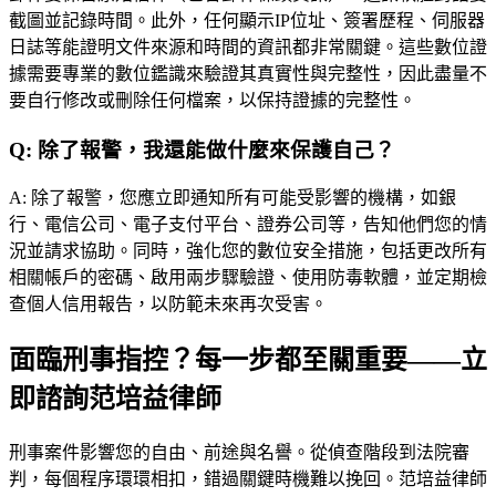
截圖並記錄時間。此外，任何顯示IP位址、簽署歷程、伺服器
日誌等能證明文件來源和時間的資訊都非常關鍵。這些數位證
據需要專業的數位鑑識來驗證其真實性與完整性，因此盡量不
要自行修改或刪除任何檔案，以保持證據的完整性。
Q:
除了報警，我還能做什麼來保護自己？
A:
除了報警，您應立即通知所有可能受影響的機構，如銀
行、電信公司、電子支付平台、證券公司等，告知他們您的情
況並請求協助。同時，強化您的數位安全措施，包括更改所有
相關帳戶的密碼、啟用兩步驟驗證、使用防毒軟體，並定期檢
查個人信用報告，以防範未來再次受害。
面臨刑事指控？每一步都至關重要——立
即諮詢范培益律師
刑事案件影響您的自由、前途與名譽。從偵查階段到法院審
判，每個程序環環相扣，錯過關鍵時機難以挽回。
范培益律師