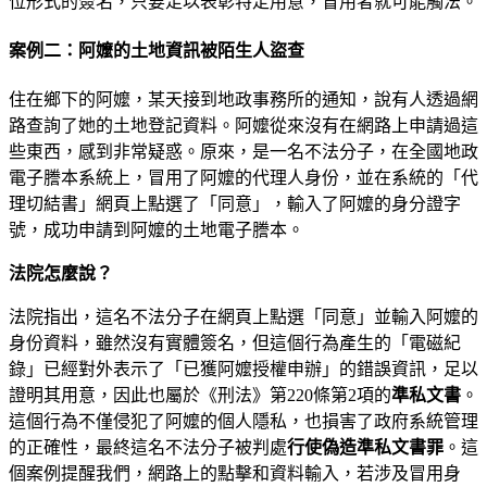
位形式的簽名，只要足以表彰特定用意，冒用者就可能觸法。
案例二：阿嬤的土地資訊被陌生人盜查
住在鄉下的阿嬤，某天接到地政事務所的通知，說有人透過網
路查詢了她的土地登記資料。阿嬤從來沒有在網路上申請過這
些東西，感到非常疑惑。原來，是一名不法分子，在全國地政
電子謄本系統上，冒用了阿嬤的代理人身份，並在系統的「代
理切結書」網頁上點選了「同意」，輸入了阿嬤的身分證字
號，成功申請到阿嬤的土地電子謄本。
法院怎麼說？
法院指出，這名不法分子在網頁上點選「同意」並輸入阿嬤的
身份資料，雖然沒有實體簽名，但這個行為產生的「電磁紀
錄」已經對外表示了「已獲阿嬤授權申辦」的錯誤資訊，足以
證明其用意，因此也屬於《刑法》第220條第2項的
準私文書
。
這個行為不僅侵犯了阿嬤的個人隱私，也損害了政府系統管理
的正確性，最終這名不法分子被判處
行使偽造準私文書罪
。這
個案例提醒我們，網路上的點擊和資料輸入，若涉及冒用身