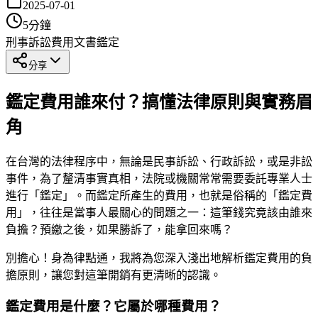
2025-07-01
5
分鐘
刑事
訴訟費用
文書鑑定
分享
鑑定費用誰來付？搞懂法律原則與實務眉
角
在台灣的法律程序中，無論是民事訴訟、行政訴訟，或是非訟
事件，為了釐清事實真相，法院或機關常常需要委託專業人士
進行「鑑定」。而鑑定所產生的費用，也就是俗稱的「鑑定費
用」，往往是當事人最關心的問題之一：這筆錢究竟該由誰來
負擔？預繳之後，如果勝訴了，能拿回來嗎？
別擔心！身為律點通，我將為您深入淺出地解析鑑定費用的負
擔原則，讓您對這筆開銷有更清晰的認識。
鑑定費用是什麼？它屬於哪種費用？