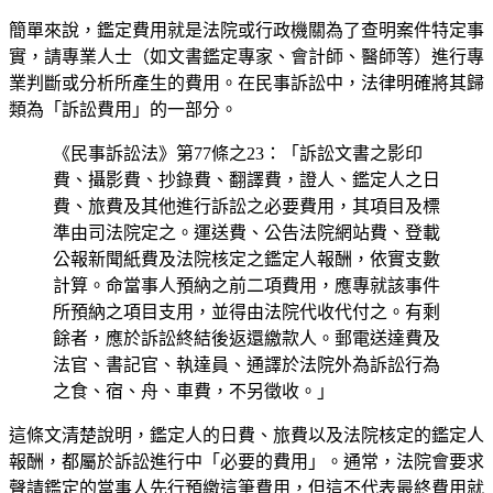
簡單來說，鑑定費用就是法院或行政機關為了查明案件特定事
實，請專業人士（如文書鑑定專家、會計師、醫師等）進行專
業判斷或分析所產生的費用。在民事訴訟中，法律明確將其歸
類為「訴訟費用」的一部分。
《民事訴訟法》第77條之23：「訴訟文書之影印
費、攝影費、抄錄費、翻譯費，證人、鑑定人之日
費、旅費及其他進行訴訟之必要費用，其項目及標
準由司法院定之。運送費、公告法院網站費、登載
公報新聞紙費及法院核定之鑑定人報酬，依實支數
計算。命當事人預納之前二項費用，應專就該事件
所預納之項目支用，並得由法院代收代付之。有剩
餘者，應於訴訟終結後返還繳款人。郵電送達費及
法官、書記官、執達員、通譯於法院外為訴訟行為
之食、宿、舟、車費，不另徵收。」
這條文清楚說明，鑑定人的日費、旅費以及法院核定的鑑定人
報酬，都屬於訴訟進行中「必要的費用」。通常，法院會要求
聲請鑑定的當事人先行預繳這筆費用，但這不代表最終費用就