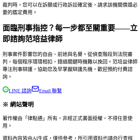
裁判時，您可以在訴願或行政訴訟確定後，請求該機關償還必
要的鑑定費用。
面臨刑事指控？每一步都至關重要——立
即諮詢范培益律師
刑事案件影響您的自由、前途與名譽。從偵查階段到法院審
判，每個程序環環相扣，錯過關鍵時機難以挽回。
范培益律師
專注刑事辯護，協助您及早掌握辯護先機，歡迎預約付費諮
詢。
LINE 諮詢
Email 聯繫
※ 網站聲明
著作權由「律點通」所有，非經正式書面授權，不得任意使
用。
資料內容皆由AI生成，僅供參考，所引用資料也請自行查核