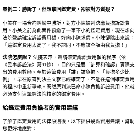
案例二：勝訴了，但想拿回鑑定費，卻被對方質疑？
小美在一場合約糾紛中勝訴，對方小陳被判決應負擔訴訟費
用。小美之前為此案件預繳了一筆不小的鑑定費用，現在想向
法院聲請確定訴訟費用額，好向小陳求償。小陳卻跳出來說：
「這鑑定費用太高了，我不認同，不應該全額由我負擔！」
法院怎麼說？
法院表示，聲請確定訴訟費用額的程序（依
《民事訴訟法》第91條），目的只是要「計算和確認」實際支
出的費用數額。至於這筆費用「誰」該負擔、「負擔多少比
例」，早在原審判決主文就已經確定了，不能在這個確定費用
的程序中重新爭執。既然原判決已命小陳負擔訴訟費用，他就
必須支付這筆經法院核定的鑑定費用。
給鑑定費用負擔者的實用建議
了解了鑑定費用的法律原則後，以下提供幾點實用建議，幫助
您更好地應對：