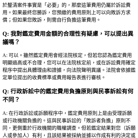
於釐清案件事實是「必要」的，那麼這筆費用仍屬於訴訟費
用。如果最終您勝訴，您預繳的費用原則上可以向敗訴方求
償；但如果您敗訴，則需自行負擔這筆費用。
Q:
我對鑑定費用金額的合理性有疑慮，可以提出異
議嗎？
A:
可以。雖然鑑定費用會經法院核定，但若您認為鑑定費用
明顯過高或不合理，您可以在法院核定前，或在訴訟費用確定
程序中提出具體理由和證據，向法院聲明異議。法院會依據鑑
定單位提出的收費標準或費用報告表進行審核。
Q:
行政訴訟中的鑑定費用負擔原則與民事訴訟有何
不同？
A:
在行政訴訟或訴願程序中，鑑定費用原則上是由受理訴願
或行政機關負擔的。這與民事訴訟的「敗訴者負擔」原則不
同，更側重於行政機關的職權調查。但若鑑定結果對您（訴願
人或參加人）有利，且該結果被採納並據以作成有利的決定或