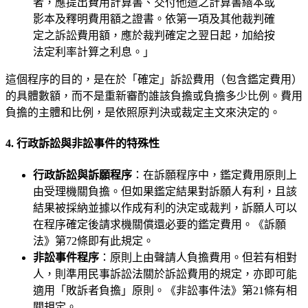
者，應提出費用計算書、交付他造之計算書繕本或
影本及釋明費用額之證書。依第一項及其他裁判確
定之訴訟費用額，應於裁判確定之翌日起，加給按
法定利率計算之利息。」
這個程序的目的，是在於「確定」訴訟費用（包含鑑定費用）
的具體數額，而不是重新審酌誰該負擔或負擔多少比例。費用
負擔的主體和比例，是依照原判決或裁定主文來決定的。
4. 行政訴訟與非訟事件的特殊性
行政訴訟與訴願程序
：在訴願程序中，鑑定費用原則上
由受理機關負擔。但如果鑑定結果對訴願人有利，且該
結果被採納並據以作成有利的決定或裁判，訴願人可以
在程序確定後請求機關償還必要的鑑定費用。《訴願
法》第72條即有此規定。
非訟事件程序
：原則上由聲請人負擔費用。但若有相對
人，則準用民事訴訟法關於訴訟費用的規定，亦即可能
適用「敗訴者負擔」原則。《非訟事件法》第21條有相
關規定。