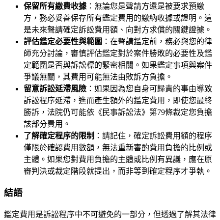
保留所有繳費收據
：無論您是聲請方還是被要求預繳
方，務必妥善保存所有鑑定費用的繳納收據或證明。這
是未來聲請確定訴訟費用額、向對方求償的關鍵證據。
評估鑑定必要性與範圍
：在聲請鑑定前，務必與您的律
師充分討論，審慎評估鑑定對於案件勝敗的必要性及鑑
定範圍是否與訴訟標的緊密相關。如果鑑定事項與案件
爭議無關，其費用可能無法由敗訴方負擔。
留意訴訟延滯風險
：如果因為您自身可歸責的事由導致
訴訟程序延滯，進而產生額外的鑑定費用，即使您最終
勝訴，法院仍可能依《民事訴訟法》第79條裁定您負擔
該部分費用。
了解確定程序的限制
：請記住，確定訴訟費用額的程序
僅限於確認費用數額，無法重新審酌費用負擔的比例或
主體。如果您對費用負擔的主體或比例有異議，應在原
審判決或裁定階段就提出，而非等到確定程序才爭執。
結語
鑑定費用是訴訟程序中不可避免的一部分，但透過了解其法律