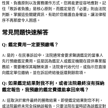
性質、負擔原則以及實務運作方式，您將能更從容地應對。記
住「敗訴者負擔」是核心原則，而鑑定是否「必要」則由法院
判斷。掌握這些關鍵資訊，有助於您維護自身權益，讓法律程
序不再那麼令人困惑。
常見問題快速解答
Q:
鑑定費用一定要預繳嗎？
A:
是的，在民事訴訟中，法院通常會要求聲請鑑定的當事人
先行預繳鑑定費用。這是因為鑑定人或鑑定機關在提供專業服
務前，需要確保其報酬來源。法院會代收代付，或指示您直接
向鑑定單位繳納，並在訴訟終結後返還剩餘款項。
Q:
如果鑑定結果對我不利，或者法院最終沒有採納
鑑定報告，我預繳的鑑定費還能拿回來嗎？
A:
這取決於案件最終的勝敗結果。即使鑑定結果對您不利，
或法院最終未完全採納該報告，只要法院在當時認為該鑑定對