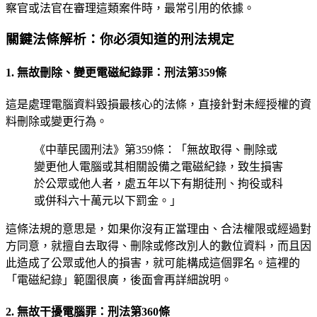
察官或法官在審理這類案件時，最常引用的依據。
關鍵法條解析：你必須知道的刑法規定
1. 無故刪除、變更電磁紀錄罪：刑法第359條
這是處理電腦資料毀損最核心的法條，直接針對未經授權的資
料刪除或變更行為。
《中華民國刑法》第359條：「無故取得、刪除或
變更他人電腦或其相關設備之電磁紀錄，致生損害
於公眾或他人者，處五年以下有期徒刑、拘役或科
或併科六十萬元以下罰金。」
這條法規的意思是，如果你沒有正當理由、合法權限或經過對
方同意，就擅自去取得、刪除或修改別人的數位資料，而且因
此造成了公眾或他人的損害，就可能構成這個罪名。這裡的
「電磁紀錄」範圍很廣，後面會再詳細說明。
2. 無故干擾電腦罪：刑法第360條