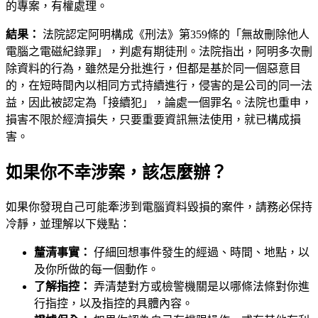
的專案，有權處理。
結果：
法院認定阿明構成《刑法》第359條的「無故刪除他人
電腦之電磁紀錄罪」，判處有期徒刑。法院指出，阿明多次刪
除資料的行為，雖然是分批進行，但都是基於同一個惡意目
的，在短時間內以相同方式持續進行，侵害的是公司的同一法
益，因此被認定為「接續犯」，論處一個罪名。法院也重申，
損害不限於經濟損失，只要重要資訊無法使用，就已構成損
害。
如果你不幸涉案，該怎麼辦？
如果你發現自己可能牽涉到電腦資料毀損的案件，請務必保持
冷靜，並理解以下幾點：
釐清事實：
仔細回想事件發生的經過、時間、地點，以
及你所做的每一個動作。
了解指控：
弄清楚對方或檢警機關是以哪條法條對你進
行指控，以及指控的具體內容。