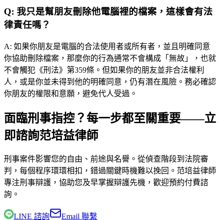
Q:
我只是幫朋友刪除他電腦裡的檔案，這樣會有法
律責任嗎？
A:
如果你朋友是電腦的合法使用者或所有者，並且明確同意
你協助刪除檔案，那麼你的行為通常不會構成「無故」，也就
不會觸犯《刑法》第359條。但如果你的朋友並非合法權利
人，或是你並未得到他的明確同意，仍有潛在風險。務必確認
你朋友的權限和意願，避免代人受過。
面臨刑事指控？每一步都至關重要——立
即諮詢范培益律師
刑事案件影響您的自由、前途與名譽。從偵查階段到法院審
判，每個程序環環相扣，錯過關鍵時機難以挽回。
范培益律師
專注刑事辯護，協助您及早掌握辯護先機，歡迎預約付費諮
詢。
LINE 諮詢
Email 聯繫