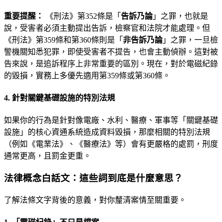
重要提醒：
《刑法》第352條是「
告訴乃論
」之罪，也就是
說，受害者必須主動提出告訴，檢察官和法院才能處理。但
《刑法》第359條和第360條則是「
非告訴乃論
」之罪，一旦檢
警機關知悉犯罪，即使受害者不提告，也會主動偵辦。這對被
告來說，是追訴程序上非常重要的區別。現在，對於電磁紀錄
的毀損，實務上多優先適用第359條或第360條。
4. 針對關鍵基礎設施的特別法規
如果你的行為是針對像電廠、水利、醫療、軍事等「關鍵基礎
設施」的核心資通系統造成資料毀損，那麼相關的特別法規
（例如《電業法》、《醫療法》等）會有更嚴格的處罰，刑度
通常更高，且罰金更重。
法律概念白話文：這些詞到底是什麼意思？
了解法條文字背後的意義，對你釐清案情至關重要。