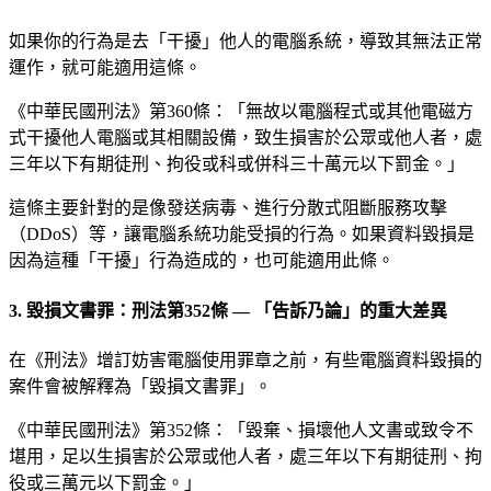
如果你的行為是去「干擾」他人的電腦系統，導致其無法正常
運作，就可能適用這條。
《中華民國刑法》第360條：「無故以電腦程式或其他電磁方
式干擾他人電腦或其相關設備，致生損害於公眾或他人者，處
三年以下有期徒刑、拘役或科或併科三十萬元以下罰金。」
這條主要針對的是像發送病毒、進行分散式阻斷服務攻擊
（DDoS）等，讓電腦系統功能受損的行為。如果資料毀損是
因為這種「干擾」行為造成的，也可能適用此條。
3. 毀損文書罪：刑法第352條 — 「告訴乃論」的重大差異
在《刑法》增訂妨害電腦使用罪章之前，有些電腦資料毀損的
案件會被解釋為「毀損文書罪」。
《中華民國刑法》第352條：「毀棄、損壞他人文書或致令不
堪用，足以生損害於公眾或他人者，處三年以下有期徒刑、拘
役或三萬元以下罰金。」