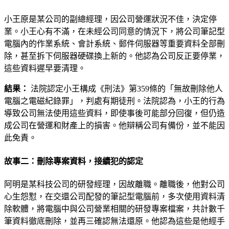
小王原是某公司的副總經理，因公司營運狀況不佳，決定停
業。小王心有不滿，在未經公司同意的情況下，將公司筆記型
電腦內的作業系統、會計系統、郵件伺服器等重要資料全部刪
除，甚至拆下伺服器硬碟換上新的。他認為公司反正要停業，
這些資料遲早要清理。
結果：
法院認定小王構成《刑法》第359條的「無故刪除他人
電腦之電磁紀錄罪」，判處有期徒刑。法院認為，小王的行為
導致公司無法使用這些資料，即使事後可能部分回復，但仍造
成公司在營運和財產上的損害。他辯稱公司有備份，並不能因
此免責。
故事二：刪除專案資料，接續犯的認定
阿明是某科技公司的研發經理，因故離職。離職後，他對公司
心生怨懟，在交還公司配發的筆記型電腦前，多次使用資料清
除軟體，將電腦中與公司營業相關的研發專案檔案，共計數千
筆資料徹底刪除，並再三確認無法還原。他認為這些是他經手