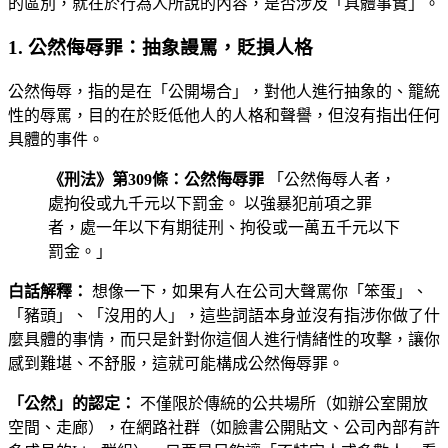
的區別，就在於行為人所說的內容，是否涉及「具體事實」。
1. 公然侮辱罪：抽象謾罵，貶損人格
公然侮辱，指的是在「公開場合」，對他人進行抽象的、籠統
性的辱罵，目的在於貶低他人的人格和聲譽，但沒有指出任何
具體的事件。
《刑法》第309條：公然侮辱罪
「公然侮辱人者，
處拘役或九千元以下罰金。 以強暴犯前項之罪
者，處一年以下有期徒刑、拘役或一萬五千元以下
罰金。」
白話解釋：
想像一下，如果有人在公司大聲罵你「笨蛋」、
「豬頭」、「沒用的人」，這些詞語本身並沒有指涉你做了什
麼具體的事情，而只是針對你這個人進行情緒性的攻擊，讓你
感到難堪、不舒服，這就可能構成公然侮辱罪。
「公然」的認定：
不僅限於傳統的公共場所（如辦公室開放
空間、走廊），在網路社群（如臉書公開貼文、公司內部有許