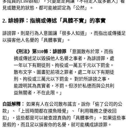
多成員的Line群組），只要是足夠讓「不特定人或多數人」看
見或聽見的狀態，都可能被認定為「公然」。
2. 誹謗罪：指摘或傳述「具體不實」的事實
誹謗罪，則是行為人意圖讓「很多人知道」，而指出或傳播足
以損害他人名譽的「具體事實」。
《刑法》第310條：誹謗罪
「意圖散布於眾，而指
摘或傳述足以毀損他人名譽之事者，為誹謗罪，處
一年以下有期徒刑、拘役或一萬五千元以下罰金。
散布文字、圖畫犯前項之罪者，處二年以下有期徒
刑、拘役或三萬元以下罰金。 對於所誹謗之事，
能證明其為真實者，不罰。但涉於私德而與公共利
益無關者，不在此限。」
白話解釋：
如果有人在公司散布謠言，說你「偷了公司的公
款」、「上班時間都在摸魚睡覺」、「利用職務之便收回
扣」，這些都是可以被查證真偽的「具體事件」。如果這些事
是假的，而且足以損害你的名譽，就可能構成誹謗罪。