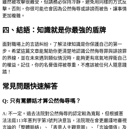
雖然被攻擊很難受，但請務必保持冷靜，避免用同樣的方式反
擊。否則，你很可能也會因為公然侮辱或誹謗而被告，讓事情
更加複雜。
四、結語：知識就是你最強的盾牌
面對職場上的言語糾紛，了解法律知識是你保護自己的第一
步。希望這篇文章能幫助你更清楚地認識公然侮辱罪與誹謗罪
的界線，並在未來遇到類似情況時，能夠更有底氣地捍衛自己
的權益。記住，你的名譽值得被尊重，不應該被任何人隨意踐
踏！
常見問題快速解答
Q:
只有罵髒話才算公然侮辱嗎？
A:
不一定。過去法院對公然侮辱的認定較為寬鬆，但根據憲
法法庭113年憲判字第3號判決意旨，法院現在會更嚴謹地審視
言論的「整體脈絡」、「表意人主觀意圖」、「言論價值」及