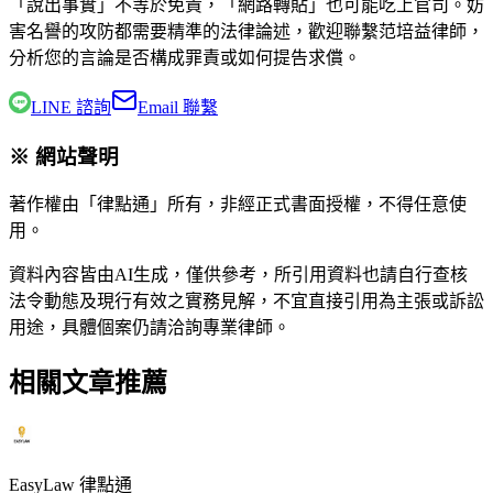
「說出事實」不等於免責，「網路轉貼」也可能吃上官司。妨
害名譽的攻防都需要精準的法律論述，歡迎聯繫
范培益律師
，
分析您的言論是否構成罪責或如何提告求償。
LINE 諮詢
Email 聯繫
※ 網站聲明
著作權由「律點通」所有，非經正式書面授權，不得任意使
用。
資料內容皆由AI生成，僅供參考，所引用資料也請自行查核
法令動態及現行有效之實務見解，不宜直接引用為主張或訴訟
用途，具體個案仍請洽詢專業律師。
相關文章推薦
EasyLaw 律點通