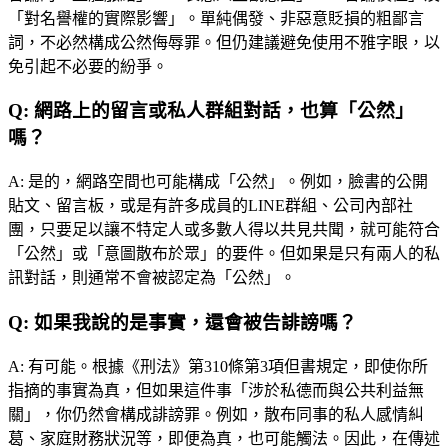
「對名譽權的實際影響」。單純偶發、非惡意貶損的粗鄙言
詞，不必然構成公然侮辱罪。但仍建議避免使用不雅字眼，以
免引起不必要的紛爭。
Q:
網路上的留言或私人群組對話，也算「公然」
嗎？
A:
是的，網路空間也可能構成「公然」。例如，臉書的公開
貼文、留言板，或是有許多成員的LINE群組、公司內部社
團，只要足以讓不特定人或多數人得以共見共聞，就可能符合
「公然」或「意圖散布於眾」的要件。但如果是只有兩人的私
訊對話，則通常不會被認定為「公然」。
Q:
如果我說的是事實，還會被告誹謗嗎？
A:
有可能。根據《刑法》第310條第3項但書規定，即使你所
指摘的事實為真，但如果這件事「涉於私德而與公共利益無
關」，你仍然會構成誹謗罪。例如，散布同事的私人感情糾
葛、家庭財務狀況等，即便為真，也可能觸法。因此，在傳述