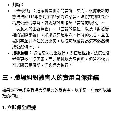
判斷：
「幹你娘」：這確實是粗鄙的言詞。然而，根據最新的
憲法法庭113年憲判字第3號判決意旨，法院在判斷是否
構成公然侮辱時，會更嚴謹地考量「言論的脈絡」、
「表意人的主觀意圖」、「言論的價值」以及「對名譽
權的實際影響」。如果這只是單次、偶發的失言，且在
場同事並非專注於此衝突，法院可能會認為這不必然構
成公然侮辱罪。
指導意義：
這個案例提醒我們，即使是粗話，法院也會
考量更多情境因素，而非單純以言詞判斷。但這不代表
可以隨意罵髒話，仍應謹言慎行。
三、職場糾紛被害人的實用自保建議
如果你不幸成為職場言語暴力的受害者，以下是一些你可以採
取的行動：
1. 立即保全證據