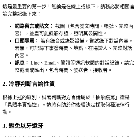
這是最重要的第一步！無論是在線上或線下，請務必將相關言
論完整記錄下來：
網路留言或貼文：
截圖（包含發文時間、帳號、完整內
容），並盡可能錄影存證，證明其公開性。
口頭辱罵：
若有錄音或錄影設備，嘗試錄下對話內容。
若無，可記錄下事發時間、地點、在場證人、完整對話
內容。
訊息：
Line、Email、簡訊等通訊軟體的對話紀錄，請完
整截圖或匯出，包含時間、發送者、接收者。
2. 冷靜判斷言論性質
根據上述的區別，試著判斷對方言論屬於「抽象謾罵」還是
「具體事實指控」。這將有助於你後續決定採取何種法律行
動。
3. 避免以牙還牙