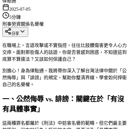
律點通
2025-07-05
5
分鐘
刑事
勞資關係
名譽權
分享
在職場上，言語攻擊或不實指控，往往比肢體傷害更令人心力
交瘁。面對那些傷人的話語，你是否曾感到困惑，不知道這到
底算不算違法？又該如何保護自己？
別擔心！身為律點通，我將帶你深入了解台灣法律中關於「公
然侮辱」與「誹謗」的規定，幫助你釐清界線，學會如何捍衛
自己的名譽權。
一、公然侮辱 vs. 誹謗：關鍵在於「有沒
有具體事實」
這兩種罪名都屬於《刑法》中妨害名譽的範疇，但它們最主要