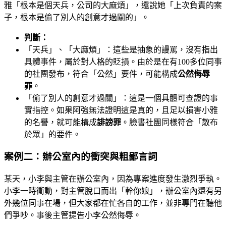
雅「根本是個天兵，公司的大麻煩」，還說她「上次負責的案
子，根本是偷了別人的創意才過關的」。
判斷：
「天兵」、「大麻煩」：這些是抽象的謾罵，沒有指出
具體事件，屬於對人格的貶損。由於是在有100多位同事
的社團發布，符合「公然」要件，可能構成
公然侮辱
罪
。
「偷了別人的創意才過關」：這是一個具體可查證的事
實指控。如果阿強無法證明這是真的，且足以損害小雅
的名譽，就可能構成
誹謗罪
。臉書社團同樣符合「散布
於眾」的要件。
案例二：辦公室內的衝突與粗鄙言詞
某天，小李與主管在辦公室內，因為專案進度發生激烈爭執。
小李一時衝動，對主管脫口而出「幹你娘」，辦公室內還有另
外幾位同事在場，但大家都在忙各自的工作，並非專門在聽他
們爭吵。事後主管提告小李公然侮辱。