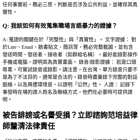
任何事實前，務必三思，判斷是否涉及公共利益，並確保其真
實性。
Q:
我該如何有效蒐集職場言語暴力的證據？
A:
蒐證的關鍵在於「完整性」與「真實性」。 文字證據： 對
於Line、Email、臉書貼文、簡訊等，務必完整截圖，並包含
發送時間、發送者、接收者（如群組名稱）。最好能錄影操作
手機或電腦，證明其為真實畫面。 錄音/錄影證據： 若是口頭
辱罵，可嘗試錄音或錄影。請注意，在台灣，單方錄音只要不
是為了不法目的，通常是合法的。錄音時盡量錄下完整的對話
脈絡，以及周遭環境音，以證明「公然」性。 人證： 記錄下
事發時在場的證人姓名及聯絡方式，他們在必要時可提供證
明。
被告誹謗或名譽受損？立即諮詢范培益律
師釐清法律責任