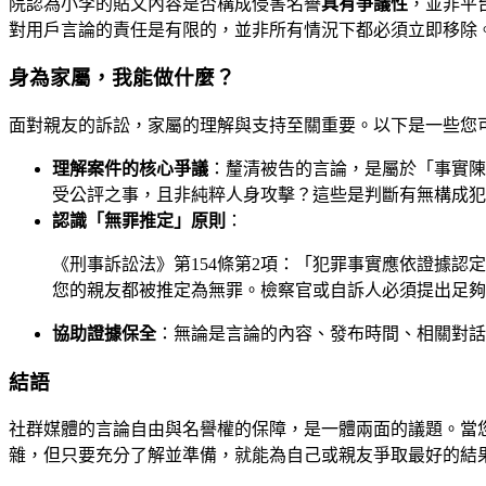
院認為小李的貼文內容是否構成侵害名譽
具有爭議性
，並非平
對用戶言論的責任是有限的，並非所有情況下都必須立即移除
身為家屬，我能做什麼？
面對親友的訴訟，家屬的理解與支持至關重要。以下是一些您
理解案件的核心爭議
：釐清被告的言論，是屬於「事實陳
受公評之事，且非純粹人身攻擊？這些是判斷有無構成犯
認識「無罪推定」原則
：
《刑事訴訟法》第154條第2項：「犯罪事實應依證據
您的親友都被推定為無罪。檢察官或自訴人必須提出足夠
協助證據保全
：無論是言論的內容、發布時間、相關對話
結語
社群媒體的言論自由與名譽權的保障，是一體兩面的議題。當
雜，但只要充分了解並準備，就能為自己或親友爭取最好的結