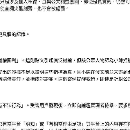
只是涉及個人私德，且與公共利益無關，即使是真實的，仍然可能
使言詞尖酸刻薄，也不會被處罰。
更具體的認識。
職權圖利」。這則貼文引起廣泛討論，但該公眾人物認為小陳捏
提出的證據不足以證明這些指控為真，且小陳在發文前並未盡到
事賠償責任，並構成誹謗罪。這個案例提醒我們，即使是針對公
有不法行為」。受害用戶發現後，立即向論壇管理者檢舉，要求
只有當平台「明知」或「有相當理由足認」其平台上的內容存在