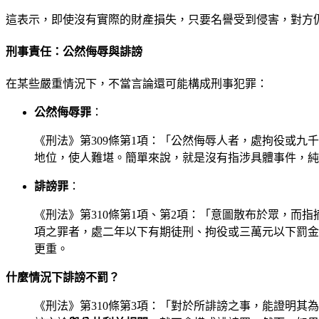
這表示，即使沒有實際的財產損失，只要名譽受到侵害，對方
刑事責任：公然侮辱與誹謗
在某些嚴重情況下，不當言論還可能構成刑事犯罪：
公然侮辱罪
：
《刑法》第309條第1項：「公然侮辱人者，處拘役或
地位，使人難堪。簡單來說，就是沒有指涉具體事件，純
誹謗罪
：
《刑法》第310條第1項、第2項：「意圖散布於眾，
項之罪者，處二年以下有期徒刑、拘役或三萬元以下罰金
更重。
什麼情況下誹謗不罰？
《刑法》第310條第3項：「對於所誹謗之事，能證明