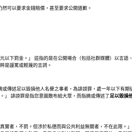
仍然可以要求金錢賠償，甚至要求公開道歉。
九千元以下罰金。」 這指的是在公開場合（包括社群媒體）以言
粹是謾罵或輕蔑的言詞。
而指摘或傳述足以毀損他人名譽之事者，為誹謗罪，處一年以下有
。」 誹謗罪是指您意圖散布給大眾，而指摘或傳述了
足以毀損
其為真實者，不罰。但涉於私德而與公共利益無關者，不在此限。