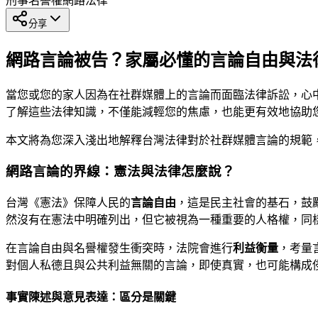
刑事
名譽權
網路法律
分享
網路言論被告？家屬必懂的言論自由與法
當您或您的家人因為在社群媒體上的言論而面臨法律訴訟，心
了解這些法律知識，不僅能減輕您的焦慮，也能更有效地協助
本文將為您深入淺出地解釋台灣法律對於社群媒體言論的規範
網路言論的界線：憲法與法律怎麼說？
台灣《憲法》保障人民的
言論自由
，這是民主社會的基石，鼓
然沒有在憲法中明確列出，但它被視為一種重要的人格權，同
在言論自由與名譽權發生衝突時，法院會進行
利益衡量
，考量
對個人私德且與公共利益無關的言論，即使真實，也可能構成
事實陳述與意見表達：區分是關鍵