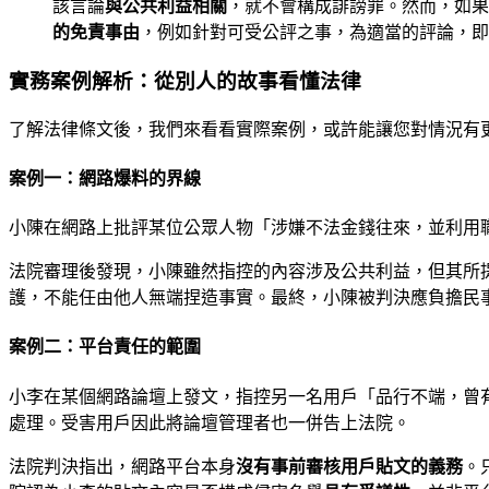
該言論
與公共利益相關
，就不會構成誹謗罪。然而，如果
的免責事由
，例如針對可受公評之事，為適當的評論，即
實務案例解析：從別人的故事看懂法律
了解法律條文後，我們來看看實際案例，或許能讓您對情況有
案例一：網路爆料的界線
小陳在網路上批評某位公眾人物「涉嫌不法金錢往來，並利用
法院審理後發現，小陳雖然指控的內容涉及公共利益，但其所
護，不能任由他人無端捏造事實。最終，小陳被判決應負擔民
案例二：平台責任的範圍
小李在某個網路論壇上發文，指控另一名用戶「品行不端，曾
處理。受害用戶因此將論壇管理者也一併告上法院。
法院判決指出，網路平台本身
沒有事前審核用戶貼文的義務
。