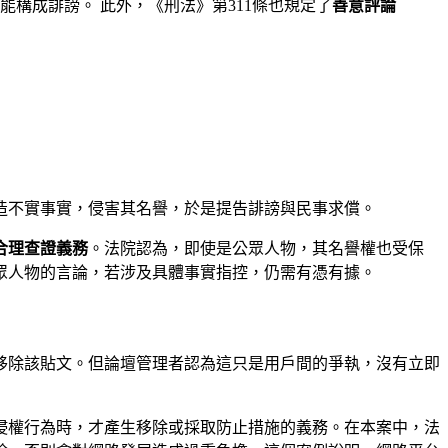
構成誹謗。 此外，《刑法》第311條也規定了
善意評論
造不實事實，侵害其名譽，於是提告誹謗與民事求償。
合理查證義務
。法院認為，即使是公眾人物，其名譽權也受保
眾人物的言論，若涉及具體事實指控，仍需有憑有據。
移除該貼文。但論壇管理者認為這只是用戶間的爭執，沒有立即
侵權行為時，才產生移除或採取防止措施的義務。在本案中，法