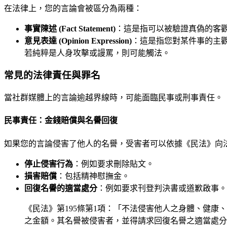
在法律上，您的言論會被區分為兩種：
事實陳述 (Fact Statement)
：這是指可以被驗證真偽的客
意見表達 (Opinion Expression)
：這是指您對某件事的主
若純粹是人身攻擊或謾罵，則可能觸法。
常見的法律責任與罪名
當社群媒體上的言論逾越界線時，可能面臨民事或刑事責任。
民事責任：金錢賠償與名譽回復
如果您的言論侵害了他人的名譽，受害者可以依據《民法》向
停止侵害行為
：例如要求刪除貼文。
損害賠償
：包括精神慰撫金。
回復名譽的適當處分
：例如要求刊登判決書或道歉啟事。
《民法》第195條第1項：「不法侵害他人之身體、健
之金額。其名譽被侵害者，並得請求回復名譽之適當處分