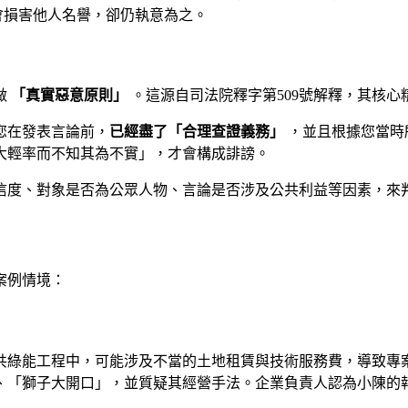
會損害他人名譽，卻仍執意為之。
做
「真實惡意原則」
。這源自司法院釋字第509號解釋，其核心
您在發表言論前，
已經盡了「合理查證義務」
，並且根據您當時
大輕率而不知其為不實」，才會構成誹謗。
信度、對象是否為公眾人物、言論是否涉及公共利益等因素，來
案例情境：
共綠能工程中，可能涉及不當的土地租賃與技術服務費，導致專
、「獅子大開口」，並質疑其經營手法。企業負責人認為小陳的