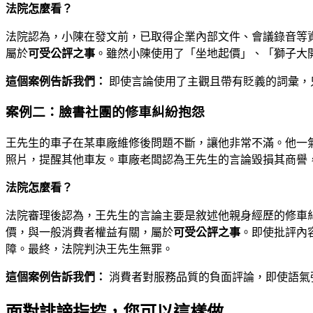
法院怎麼看？
法院認為，小陳在發文前，已取得企業內部文件、會議錄音等
屬於
可受公評之事
。雖然小陳使用了「坐地起價」、「獅子大
這個案例告訴我們：
即使言論使用了主觀且帶有貶義的詞彙，
案例二：臉書社團的修車糾紛抱怨
王先生的車子在某車廠維修後問題不斷，讓他非常不滿。他一
照片，提醒其他車友。車廠老闆認為王先生的言論毀損其商譽
法院怎麼看？
法院審理後認為，王先生的言論主要是敘述他親身經歷的修車
價，與一般消費者權益有關，屬於
可受公評之事
。即使批評內
障。最終，法院判決王先生無罪。
這個案例告訴我們：
消費者對服務品質的負面評論，即使語氣
面對誹謗指控，您可以這樣做