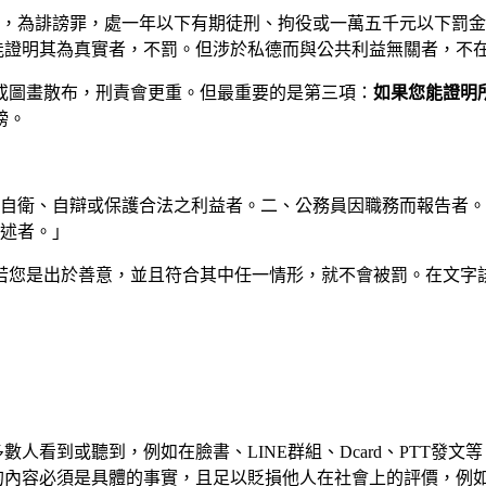
，為誹謗罪，處一年以下有期徒刑、拘役或一萬五千元以下罰金
能證明其為真實者，不罰。但涉於私德而與公共利益無關者，不
或圖畫散布，刑責會更重。但最重要的是第三項：
如果您能證明
謗。
自衛、自辯或保護合法之利益者。二、公務員因職務而報告者。
述者。」
若您是出於善意，並且符合其中任一情形，就不會被罰。在文字
人看到或聽到，例如在臉書、LINE群組、Dcard、PTT發文等
的內容必須是具體的事實，且足以貶損他人在社會上的評價，例