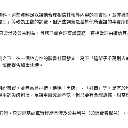
資料，這些資料足以讓他合理相信其報導內容的真實性，並非憑
開口」等較為主觀的詞彙，但這些詞彙是基於他所查證的事實所
只要涉及公共利益，且您已盡合理查證義務，有相當理由確信其
氣之下，在一個地方性的臉書社團發文，寫下「這輩子千萬別去
，憤而提告加重誹謗。
糾紛事實，並無蓄意捏造。他稱「黑店」、「奸商」等，是基於
容用詞尖酸刻薄，足讓車廠感到不快，但只要有合理憑據、相當
強烈，只要是基於真實經歷且涉及公共利益（如消費者權益），