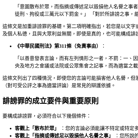
「意圖散布於眾，而指摘或傳述足以毀損他人名譽之事者
徒刑、拘役或三萬元以下罰金。」 「對於所誹謗之事，
這條文是加重誹謗罪的基礎。第二項明確指出，若您是以文字
及個人私德，且與大眾利益無關，即使是真的，也可能構成誹
《中華民國刑法》第311條（免責事由）
：
「以善意發表言論，而有左列情形之一者，不罰：一、因
央及地方之會議或法院或公眾集會之記事，而為適當之載
這條文列出了四種情況，即使您的言論可能損害他人名譽，但
（對可受公評之事為適當評論）是常見的辯護依據。
誹謗罪的成立要件與重要原則
要構成誹謗罪，必須符合以下幾個條件：
客觀上「散布於眾」
：您的言論必須能讓不特定或特定多數
客觀上「指摘或傳述足以毀損他人名譽之事」
：您所說