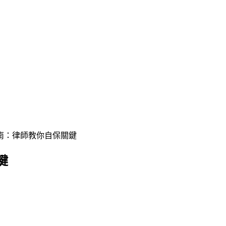
南：律師教你自保關鍵
鍵