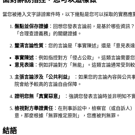
當您被捲入文字誹謗案件時，以下幾點是您可以採取的實務應
盤點並保存證據
：回想您發表言論前，是基於哪些資訊？
「合理查證義務」的關鍵證據。
釐清言論性質
：您的言論是「事實陳述」還是「意見表達
事實陳述
：例如指控對方「侵占公款」。這類言論需要您
意見表達
：例如評論對方「無能」。這類言論通常受到較
主張言論涉及「公共利益」
：如果您的言論內容與公共
院會給予較高的言論自由保障。
證明您無「真實惡意」
：強調您發表言論時並非明知不
檢視對方舉證責任
：在刑事訴訟中，檢察官（或自訴人）
意，那麼根據「無罪推定原則」，您應被判無罪。
結語