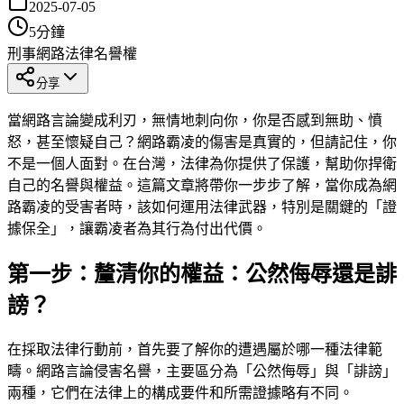
2025-07-05
5
分鐘
刑事
網路法律
名譽權
分享
當網路言論變成利刃，無情地刺向你，你是否感到無助、憤
怒，甚至懷疑自己？網路霸凌的傷害是真實的，但請記住，你
不是一個人面對。在台灣，法律為你提供了保護，幫助你捍衛
自己的名譽與權益。這篇文章將帶你一步步了解，當你成為網
路霸凌的受害者時，該如何運用法律武器，特別是關鍵的「證
據保全」，讓霸凌者為其行為付出代價。
第一步：釐清你的權益：公然侮辱還是誹
謗？
在採取法律行動前，首先要了解你的遭遇屬於哪一種法律範
疇。網路言論侵害名譽，主要區分為「公然侮辱」與「誹謗」
兩種，它們在法律上的構成要件和所需證據略有不同。