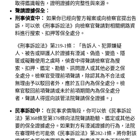
取得鑑識報告，證明證據的完整性與來源。
聲請證據保全：
刑事偵查中：
如果你已經向警方報案或向檢察官提出告
訴，可以依《刑事訴訟法》向檢察官聲請對相關網路資
料進行搜索、扣押等保全處分。
《刑事訴訟法》第219-1條：「告訴人、犯罪嫌疑
人、被告或辯護人於證據有湮滅、偽造、變造、隱
匿或礙難使用之虞時，偵查中得聲請檢察官為搜
索、扣押、鑑定、勘驗、訊問證人或其他必要之保
全處分。檢察官受理前項聲請，除認其為不合法或
無理由予以駁回者外，應於五日內為保全處分。檢
察官駁回前項聲請或未於前項期間內為保全處分
者，聲請人得逕向該管法院聲請保全證據。」
民事訴訟中：
在民事求償階段，你可以依《民事訴訟
法》第368條至第376條向法院聲請勘驗、鑑定或其他必
要的保全證據處分。如果對方有湮滅證據的行為，法院
在審理時也可能依《民事訴訟法》第282-1條，將你對該