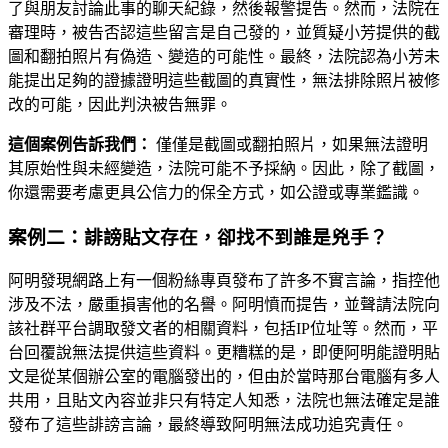
了與朋友討論此事的聊天紀錄，然後報警提告。然而，法院在
審理時，被告否認這些留言是自己發的，並質疑小芳提供的截
圖和翻拍照片有偽造、變造的可能性。最終，法院認為小芳未
能提出足夠的證據證明這些截圖的真實性，無法排除照片被修
改的可能，因此判決被告無罪。
這個案例告訴我們：
僅僅是截圖或翻拍照片，如果無法證明
其原始性與未經變造，法院可能不予採納。因此，除了截圖，
你還需要考慮更具公信力的保全方式，如公證或專業鑑識。
案例二：誹謗貼文存在，卻找不到誰是兇手？
阿明發現網路上有一個粉絲專頁發布了許多不實言論，指控他
涉及不法，嚴重損害他的名譽。阿明憤而提告，並聲請法院向
該社群平台調取發文者的相關資料，包括IP位址等。然而，平
台回覆說無法提供這些資料。更糟糕的是，即便阿明能證明貼
文是從某個辦公室的電腦發出的，但由於當時那台電腦有多人
共用，且貼文內容並非只有特定人知悉，法院也無法確定是誰
發布了這些誹謗言論，最終導致阿明無法成功追究責任。