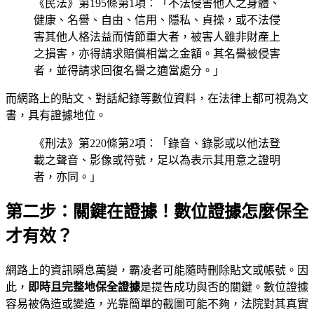
《民法》第195條第1項：「不法侵害他人之身體、
健康、名譽、自由、信用、隱私、貞操，或不法侵
害其他人格法益而情節重大者，被害人雖非財產上
之損害，亦得請求賠償相當之金額。其名譽被侵害
者，並得請求回復名譽之適當處分。」
而網路上的貼文、對話紀錄等數位資料，在法律上都可視為文
書，具有證據地位。
《刑法》第220條第2項：「錄音、錄影或以他法登
載之聲音、影像或符號，足以為表示其用意之證明
者，亦同。」
第二步：關鍵在證據！數位證據怎麼保全
才有效？
網路上的資訊瞬息萬變，霸凌者可能隨時刪除貼文或帳號。因
此，
即時且完整地保全證據
是提告成功與否的關鍵。數位證據
容易被偽造或變造，光靠簡單的截圖可能不夠，法院對其真實