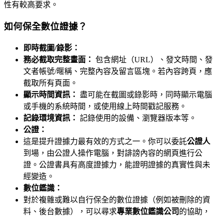
性有較高要求。
如何保全數位證據？
即時截圖/錄影：
務必截取完整畫面：
包含網址（URL）、發文時間、發
文者帳號/暱稱、完整內容及留言區塊。若內容跨頁，應
截取所有頁面。
顯示時間資訊：
盡可能在截圖或錄影時，同時顯示電腦
或手機的系統時間，或使用線上時間戳記服務。
記錄環境資訊：
記錄使用的設備、瀏覽器版本等。
公證：
這是提升證據力最有效的方式之一。你可以委託
公證人
到場，由公證人操作電腦，對誹謗內容的網頁進行公
證。公證書具有高度證據力，能證明證據的真實性與未
經變造。
數位鑑識：
對於複雜或難以自行保全的數位證據（例如被刪除的資
料、後台數據），可以尋求
專業數位鑑識公司
的協助，