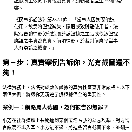
證據所主張的事實視為真實，對霸凌者產生不利的影
響。
《民事訴訟法》第282-1條：「當事人因妨礙他造
使用，故意將證據滅失、隱匿或致礙難使用者，法
院得審酌情形認他造關於該證據之主張或依該證據
應證之事實為真實。前項情形，於裁判前應令當事
人有辯論之機會。」
第三步：真實案例告訴你，光有截圖還不
夠！
法律實務上，法院對於數位證據的真實性審查非常嚴格。以下
兩個案例，將讓你更清楚了解證據保全的重要性。
案例一：網路罵人截圖，為何被告卻無罪？
小芳在社群媒體上長期遭到某個匿名帳號的惡意攻擊，對方留
言謾罵不堪入耳。小芳氣不過，將這些留言截圖下來，並翻拍