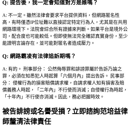
Q:
提告後，我一定會知道對方是誰嗎？
A:
不一定。雖然法律會要求平台提供資料，但網路匿名性
高，有時僅憑IP位址難以直接認定特定行為人，尤其是在共用
網路環境下。法院會綜合所有證據來判斷。如果平台是境外公
司，配合度也可能較低。但即使無法完全確認真實身份，至少
能證明言論存在，並可能對匿名者造成壓力。
Q:
網路霸凌有法律追訴期嗎？
A:
有的。 刑事部分： 公然侮辱罪和誹謗罪屬於告訴乃論之
罪，必須在知悉犯人時起算「六個月內」提出告訴。 民事部
分： 侵權行為的損害賠償請求權，自請求權人知有損害及賠
償義務人時起，「二年內」不行使而消滅；自侵權行為時起，
「十年內」不行使亦消滅。因此，務必把握時效。
被告誹謗或名譽受損？立即諮詢范培益律
師釐清法律責任