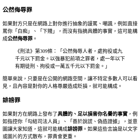
公然侮辱罪
如果對方只是在網路上對你進行抽象的謾罵、嘲諷，例如直接
罵你「白痴」、「下賤」，而沒有指摘具體的事實，這可能構
成
公然侮辱罪
。
《刑法》第309條：「公然侮辱人者，處拘役或九
千元以下罰金。以強暴犯前項之罪者，處一年以下
有期徒刑、拘役或一萬五千元以下罰金。」
簡單來說，只要是在公開的網路空間，讓不特定多數人可以看
見，且內容是對你的人格尊嚴造成貶損，就可能構成。
誹謗罪
如果對方在網路上發布了
具體的、足以損害你名譽的事實
，例
如指控你「勾結司法人員」、「善於說謊、偽造證據」，並意
圖讓大家知道，這就可能構成
誹謗罪
。如果這些言論是以文字
或圖片的方式散布，罪責會更重。