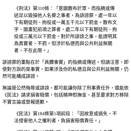
《刑法》第310條：「意圖散布於眾，而指摘或傳
述足以毀損他人名譽之事者，為誹謗罪，處一年以
下有期徒刑、拘役或一萬五千元以下罰金。散布文
字、圖畫犯前項之罪者，處二年以下有期徒刑、拘
役或三萬元以下罰金。對於所誹謗之事，能證明其
為真實者，不罰。但涉於私德而與公共利益無關
者，不在此限。」
誹謗罪的重點在於「具體事實」的指摘或傳述。但請注意，即
使對方說的是事實，如果涉及你的私德且與公共利益無關，仍
然可能構成誹謗。
無論是公然侮辱或誹謗，都可能讓你除了刑事責任外，還能依
《民法》請求損害賠償，包括精神慰撫金，甚至要求對方移除
不實言論或登報道歉。
《民法》第184條第1項前段：「因故意或過失，不
法侵害他人之權利者，負損害賠償責任。」