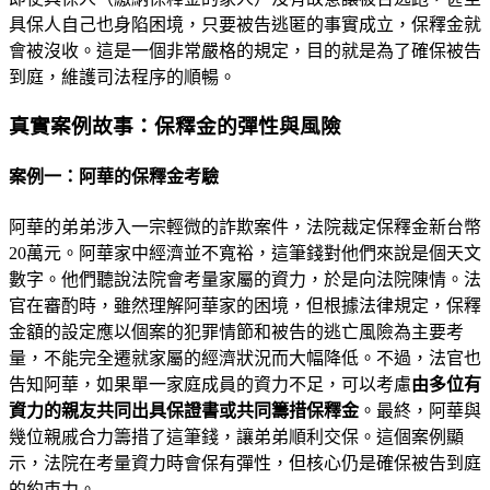
具保人自己也身陷困境，只要被告逃匿的事實成立，保釋金就
會被沒收。這是一個非常嚴格的規定，目的就是為了確保被告
到庭，維護司法程序的順暢。
真實案例故事：保釋金的彈性與風險
案例一：阿華的保釋金考驗
阿華的弟弟涉入一宗輕微的詐欺案件，法院裁定保釋金新台幣
20萬元。阿華家中經濟並不寬裕，這筆錢對他們來說是個天文
數字。他們聽說法院會考量家屬的資力，於是向法院陳情。法
官在審酌時，雖然理解阿華家的困境，但根據法律規定，保釋
金額的設定應以個案的犯罪情節和被告的逃亡風險為主要考
量，不能完全遷就家屬的經濟狀況而大幅降低。不過，法官也
告知阿華，如果單一家庭成員的資力不足，可以考慮
由多位有
資力的親友共同出具保證書或共同籌措保釋金
。最終，阿華與
幾位親戚合力籌措了這筆錢，讓弟弟順利交保。這個案例顯
示，法院在考量資力時會保有彈性，但核心仍是確保被告到庭
的約束力。