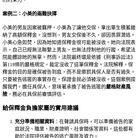
案例二：小美的兩難抉擇
小美的男友因案被羈押，小美為了讓他交保，拿出畢生積蓄繳
納了高額保釋金。沒想到，男友交保後不久，卻因畏罪潛逃。
小美心急如焚，因為她知道保釋金很可能被沒收。她向法院表
示，自己已經無法聯繫上男友，也無法控制他的行蹤，希望法
院能體諒她的無辜。然而，法院最終還是依據《刑事訴訟法》
第118條的嚴格規定，裁定沒收了這筆保釋金。法院解釋，保
釋金的目的是確保被告到庭，而不是懲罰具保人是否有過失。
只要被告逃匿的事實存在，保證金就必須被沒收。這個案例提
醒我們，擔任具保人，意味著承擔了被告逃匿的
嚴格財產風
險
，務必在具保前審慎評估。
給保釋金負擔家屬的實用建議
充分準備相關資料
：在聲請具保時，可以準備被告的家
庭狀況、職業、財產證明、社會關係等資料，這些都有
助於法院評估被告的逃亡風險及資力。