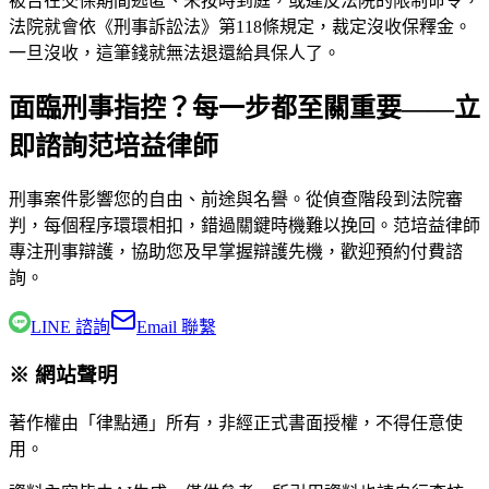
被告在交保期間逃匿、未按時到庭，或違反法院的限制命令，
法院就會依《刑事訴訟法》第118條規定，裁定沒收保釋金。
一旦沒收，這筆錢就無法退還給具保人了。
面臨刑事指控？每一步都至關重要——立
即諮詢范培益律師
刑事案件影響您的自由、前途與名譽。從偵查階段到法院審
判，每個程序環環相扣，錯過關鍵時機難以挽回。
范培益律師
專注刑事辯護，協助您及早掌握辯護先機，歡迎預約付費諮
詢。
LINE 諮詢
Email 聯繫
※ 網站聲明
著作權由「律點通」所有，非經正式書面授權，不得任意使
用。