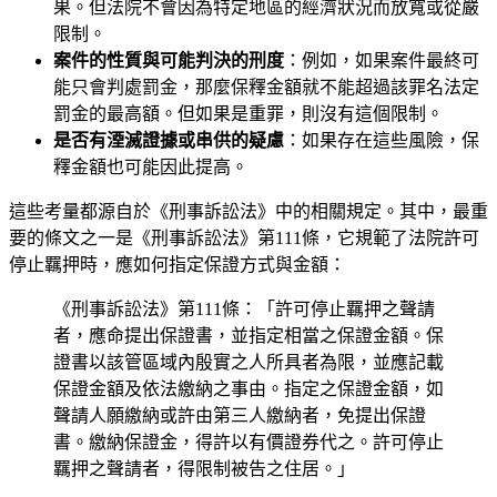
果。但法院不會因為特定地區的經濟狀況而放寬或從嚴
限制。
案件的性質與可能判決的刑度
：例如，如果案件最終可
能只會判處罰金，那麼保釋金額就不能超過該罪名法定
罰金的最高額。但如果是重罪，則沒有這個限制。
是否有湮滅證據或串供的疑慮
：如果存在這些風險，保
釋金額也可能因此提高。
這些考量都源自於《刑事訴訟法》中的相關規定。其中，最重
要的條文之一是《刑事訴訟法》第111條，它規範了法院許可
停止羈押時，應如何指定保證方式與金額：
《刑事訴訟法》第111條：「許可停止羈押之聲請
者，應命提出保證書，並指定相當之保證金額。保
證書以該管區域內殷實之人所具者為限，並應記載
保證金額及依法繳納之事由。指定之保證金額，如
聲請人願繳納或許由第三人繳納者，免提出保證
書。繳納保證金，得許以有價證券代之。許可停止
羈押之聲請者，得限制被告之住居。」