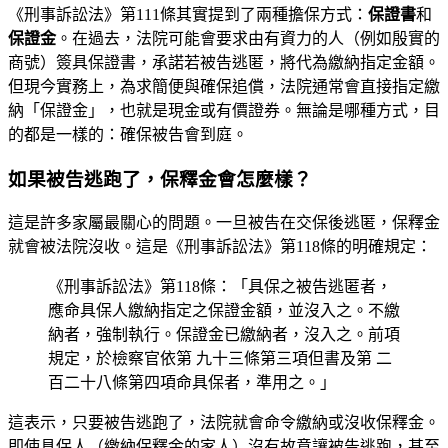
《刑事訴訟法》第111條其實提到了兩種擔保方式：
保證書
和
保證金
。在過去，法院可能會要求由有資力的人（例如殷實的
商號）簽具保證書，承諾若被告逃匿，將代為繳納指定金額。
但現今實務上，為求簡便與確保追償，法院通常會直接指定繳
納「保證金」，也就是現金或有價證券。無論是哪種方式，目
的都是一樣的：確保被告會到庭。
如果被告逃跑了，保釋金會怎麼樣？
這是許多家屬最關心的問題。一旦被告在交保後逃匿，保釋金
就會被法院沒收。這是《刑事訴訟法》第118條的明確規定：
《刑事訴訟法》第118條：「具保之被告逃匿者，
應命具保人繳納指定之保證金額，並沒入之。不繳
納者，強制執行。保證金已繳納者，沒入之。前項
規定，於檢察官依第 九十三條第三項但書及第 二
百二十八條第四項命具保者，準用之。」
這表示，只要被告逃跑了，法院就會命令繳納或沒收保釋金。
即使具保人（繳納保釋金的家人）沒有故意讓被告逃跑，甚至