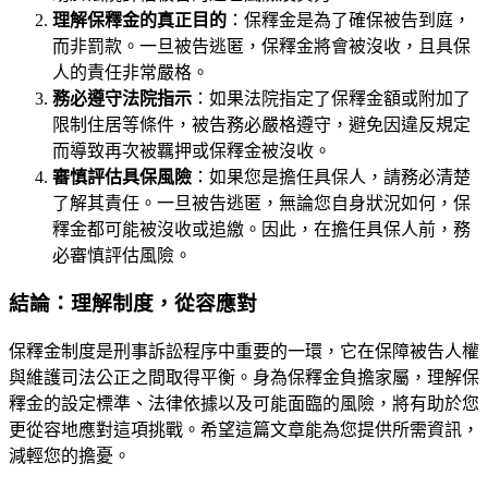
理解保釋金的真正目的
：保釋金是為了確保被告到庭，
而非罰款。一旦被告逃匿，保釋金將會被沒收，且具保
人的責任非常嚴格。
務必遵守法院指示
：如果法院指定了保釋金額或附加了
限制住居等條件，被告務必嚴格遵守，避免因違反規定
而導致再次被羈押或保釋金被沒收。
審慎評估具保風險
：如果您是擔任具保人，請務必清楚
了解其責任。一旦被告逃匿，無論您自身狀況如何，保
釋金都可能被沒收或追繳。因此，在擔任具保人前，務
必審慎評估風險。
結論：理解制度，從容應對
保釋金制度是刑事訴訟程序中重要的一環，它在保障被告人權
與維護司法公正之間取得平衡。身為保釋金負擔家屬，理解保
釋金的設定標準、法律依據以及可能面臨的風險，將有助於您
更從容地應對這項挑戰。希望這篇文章能為您提供所需資訊，
減輕您的擔憂。