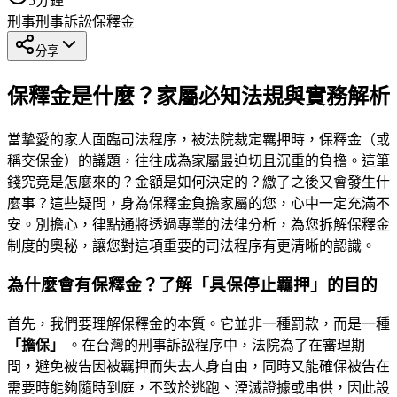
5
分鐘
刑事
刑事訴訟
保釋金
分享
保釋金是什麼？家屬必知法規與實務解析
當摯愛的家人面臨司法程序，被法院裁定羈押時，保釋金（或
稱交保金）的議題，往往成為家屬最迫切且沉重的負擔。這筆
錢究竟是怎麼來的？金額是如何決定的？繳了之後又會發生什
麼事？這些疑問，身為保釋金負擔家屬的您，心中一定充滿不
安。別擔心，律點通將透過專業的法律分析，為您拆解保釋金
制度的奧秘，讓您對這項重要的司法程序有更清晰的認識。
為什麼會有保釋金？了解「具保停止羈押」的目的
首先，我們要理解保釋金的本質。它並非一種罰款，而是一種
「擔保」
。在台灣的刑事訴訟程序中，法院為了在審理期
間，避免被告因被羈押而失去人身自由，同時又能確保被告在
需要時能夠隨時到庭，不致於逃跑、湮滅證據或串供，因此設