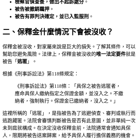
檢察官偵查後，做出不起訴處分
。
被告被撤銷羈押
。
被告有罪判決確定，並已入監服刑
。
二、保釋金什麼情況下會被沒收？
保釋金被沒收，對家屬來說是巨大的損失。了解其條件，可以
幫助您避免風險。法律上，保釋金被沒收的
唯一法定要件
就是
被告「
逃匿
」。
根據《刑事訴訟法》第118條規定：
《刑事訴訟法》第118條：「具保之被告逃匿者，
應命具保人繳納指定之保證金額，並沒入之。不繳
納者，強制執行。保證金已繳納者，沒入之。」
這裡所稱的「逃匿」，是指被告為了逃避偵查、審判或執行而
逃跑藏匿。法院會審慎判斷被告是否有此意圖，並非單純一次
未到庭就構成。在決定沒收保釋金前，法院通常會通知具保
人，限期將被告送案歸案，給予具保人履行擔保義務的機會。