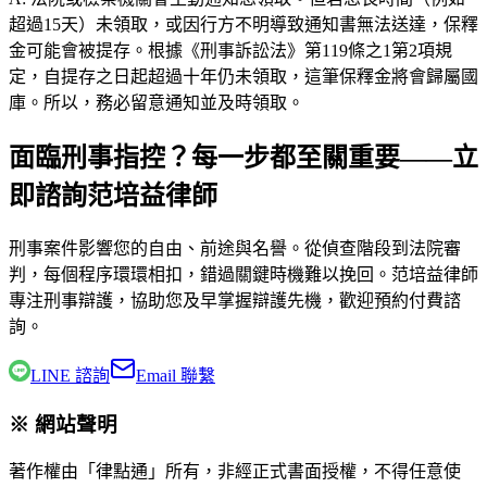
超過15天）未領取，或因行方不明導致通知書無法送達，保釋
金可能會被提存。根據《刑事訴訟法》第119條之1第2項規
定，自提存之日起超過十年仍未領取，這筆保釋金將會歸屬國
庫。所以，務必留意通知並及時領取。
面臨刑事指控？每一步都至關重要——立
即諮詢范培益律師
刑事案件影響您的自由、前途與名譽。從偵查階段到法院審
判，每個程序環環相扣，錯過關鍵時機難以挽回。
范培益律師
專注刑事辯護，協助您及早掌握辯護先機，歡迎預約付費諮
詢。
LINE 諮詢
Email 聯繫
※ 網站聲明
著作權由「律點通」所有，非經正式書面授權，不得任意使