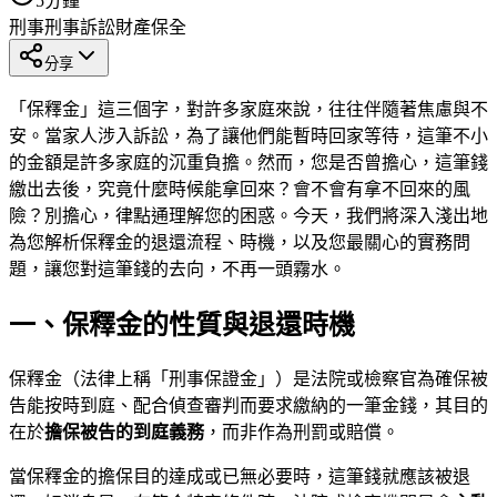
5
分鐘
刑事
刑事訴訟
財產保全
分享
「保釋金」這三個字，對許多家庭來說，往往伴隨著焦慮與不
安。當家人涉入訴訟，為了讓他們能暫時回家等待，這筆不小
的金額是許多家庭的沉重負擔。然而，您是否曾擔心，這筆錢
繳出去後，究竟什麼時候能拿回來？會不會有拿不回來的風
險？別擔心，律點通理解您的困惑。今天，我們將深入淺出地
為您解析保釋金的退還流程、時機，以及您最關心的實務問
題，讓您對這筆錢的去向，不再一頭霧水。
一、保釋金的性質與退還時機
保釋金（法律上稱「刑事保證金」）是法院或檢察官為確保被
告能按時到庭、配合偵查審判而要求繳納的一筆金錢，其目的
在於
擔保被告的到庭義務
，而非作為刑罰或賠償。
當保釋金的擔保目的達成或已無必要時，這筆錢就應該被退