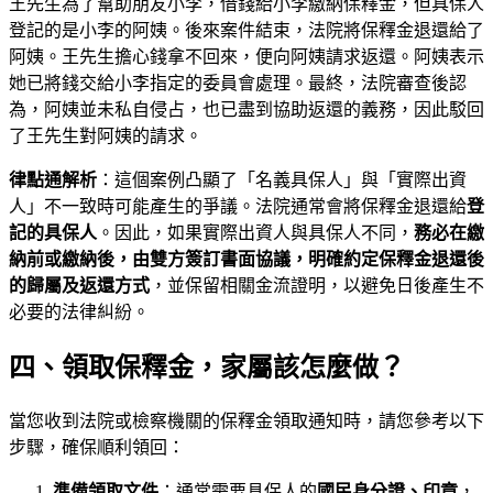
王先生為了幫助朋友小李，借錢給小李繳納保釋金，但具保人
登記的是小李的阿姨。後來案件結束，法院將保釋金退還給了
阿姨。王先生擔心錢拿不回來，便向阿姨請求返還。阿姨表示
她已將錢交給小李指定的委員會處理。最終，法院審查後認
為，阿姨並未私自侵占，也已盡到協助返還的義務，因此駁回
了王先生對阿姨的請求。
律點通解析
：這個案例凸顯了「名義具保人」與「實際出資
人」不一致時可能產生的爭議。法院通常會將保釋金退還給
登
記的具保人
。因此，如果實際出資人與具保人不同，
務必在繳
納前或繳納後，由雙方簽訂書面協議，明確約定保釋金退還後
的歸屬及返還方式
，並保留相關金流證明，以避免日後產生不
必要的法律糾紛。
四、領取保釋金，家屬該怎麼做？
當您收到法院或檢察機關的保釋金領取通知時，請您參考以下
步驟，確保順利領回：
準備領取文件
：通常需要具保人的
國民身分證、印章
，