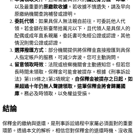
以及最重要的
原繳款收據
。若收據不慎遺失，請及早向
原繳納機關查詢補發或證明。
委託代領
：如果具保人無法親自前往，可委託他人代
領。若金額在新臺幣拾萬元以下，且代領人是具保人的
配偶或成年直系親屬，委託書可免經公證或認證，其他
情況則需公證或認證。
選擇撥匯方式
：部分機關提供將保釋金直接撥匯到具保
人指定帳戶的服務，可減少奔波。您可主動詢問。
留意領取時效
：法院或檢察機關會主動通知您。但若您
長時間未領取，保釋金可能會被提存。根據《刑事訴訟
法》第119條之1第2項規定，
自保釋金被提存之日起，如
果超過十年仍無人聲請領取，這筆保釋金將會歸屬國
庫
。務必及時領取，以免權益受損。
結論
保釋金的繳納與退還，是刑事訴訟過程中家屬必須面對的重要
環節。透過本文的解析，相信您對保釋金的退還時機、沒收風