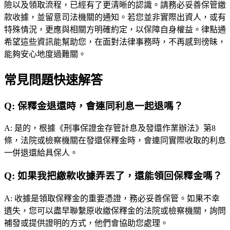
險以及領取流程，已經有了更清晰的認識。請務必妥善保管繳
款收據，並留意司法機關的通知。若您並非實際出資人，或有
特殊情況，更應與相關方明確約定，以保障自身權益。律點通
希望這些資訊能幫助您，在面對法律事務時，不再感到徬昧，
能夠安心地度過難關。
常見問題快速解答
Q:
保釋金退還時，會連同利息一起退嗎？
A:
是的，根據《刑事保證金存管計息及發還作業辦法》第8
條，法院或檢察機關在發還保釋金時，會連同實際收取的利息
一併退還給具保人。
Q:
如果我把繳款收據弄丟了，還能領回保釋金嗎？
A:
收據是領取保釋金的重要憑證，務必妥善保管。如果不幸
遺失，您可以盡早聯繫原收繳保釋金的法院或檢察機關，詢問
補發或提供證明的方式，他們會協助您處理。