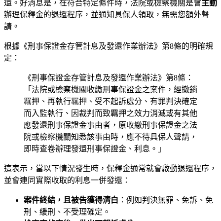
還。好消息是，在符合特定條件時，法院或檢察機關是會
主動
辦理保釋金的退還程序，並通知具保人領取，無需您額外聲
請。
根據《刑事保證金存管計息及發還作業辦法》第8條的明確規
定：
《刑事保證金存管計息及發還作業辦法》第8條：
「法院或檢察機關收繳刑事保證金之案件，經撤銷
羈押、再執行羈押、受不起訴處分、有罪判決確定
而入監執行、因裁判而致羈押之效力消滅或有其他
應發還刑事保證金事由者，原收繳刑事保證金之法
院或檢察機關知悉該事由時，應不待具保人聲請，
即時查卷辦理發還刑事保證金、利息。」
這表示，當以下情況發生時，保釋金通常就會啟動退還程序，
並會連同實際收取的利息一併發還：
案件終結，且被告獲得清白
：例如判決無罪、免訴、免
刑、緩刑、不受理確定。