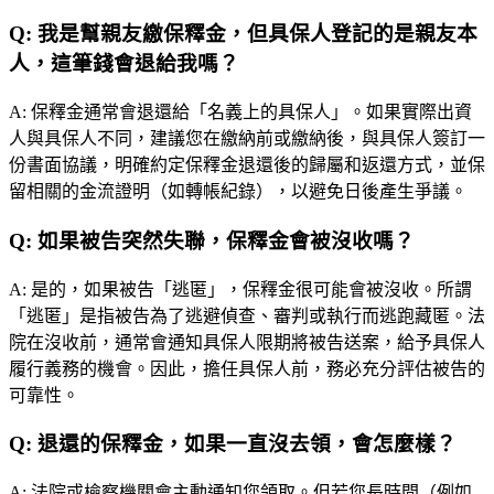
Q:
我是幫親友繳保釋金，但具保人登記的是親友本
人，這筆錢會退給我嗎？
A:
保釋金通常會退還給「名義上的具保人」。如果實際出資
人與具保人不同，建議您在繳納前或繳納後，與具保人簽訂一
份書面協議，明確約定保釋金退還後的歸屬和返還方式，並保
留相關的金流證明（如轉帳紀錄），以避免日後產生爭議。
Q:
如果被告突然失聯，保釋金會被沒收嗎？
A:
是的，如果被告「逃匿」，保釋金很可能會被沒收。所謂
「逃匿」是指被告為了逃避偵查、審判或執行而逃跑藏匿。法
院在沒收前，通常會通知具保人限期將被告送案，給予具保人
履行義務的機會。因此，擔任具保人前，務必充分評估被告的
可靠性。
Q:
退還的保釋金，如果一直沒去領，會怎麼樣？
A:
法院或檢察機關會主動通知您領取。但若您長時間（例如