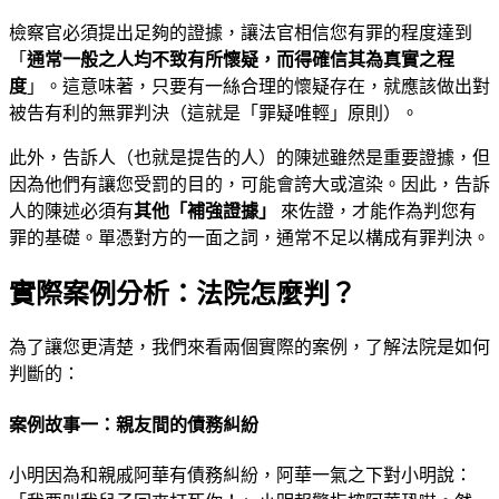
檢察官必須提出足夠的證據，讓法官相信您有罪的程度達到
「
通常一般之人均不致有所懷疑，而得確信其為真實之程
度
」。這意味著，只要有一絲合理的懷疑存在，就應該做出對
被告有利的無罪判決（這就是「罪疑唯輕」原則）。
此外，告訴人（也就是提告的人）的陳述雖然是重要證據，但
因為他們有讓您受罰的目的，可能會誇大或渲染。因此，告訴
人的陳述必須有
其他「補強證據」
來佐證，才能作為判您有
罪的基礎。單憑對方的一面之詞，通常不足以構成有罪判決。
實際案例分析：法院怎麼判？
為了讓您更清楚，我們來看兩個實際的案例，了解法院是如何
判斷的：
案例故事一：親友間的債務糾紛
小明因為和親戚阿華有債務糾紛，阿華一氣之下對小明說：