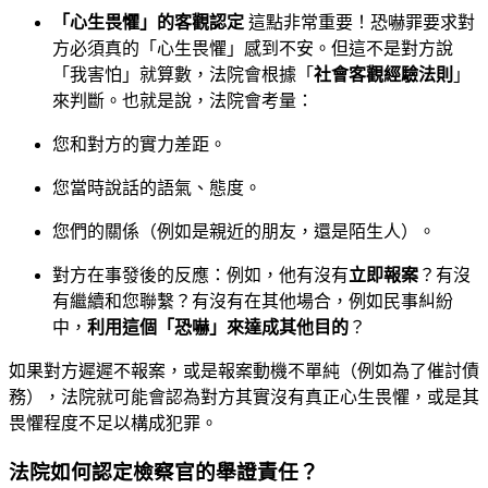
「心生畏懼」的客觀認定
這點非常重要！恐嚇罪要求對
方必須真的「心生畏懼」感到不安。但這不是對方說
「我害怕」就算數，法院會根據「
社會客觀經驗法則
」
來判斷。也就是說，法院會考量：
您和對方的實力差距。
您當時說話的語氣、態度。
您們的關係（例如是親近的朋友，還是陌生人）。
對方在事發後的反應：例如，他有沒有
立即報案
？有沒
有繼續和您聯繫？有沒有在其他場合，例如民事糾紛
中，
利用這個「恐嚇」來達成其他目的
？
如果對方遲遲不報案，或是報案動機不單純（例如為了催討債
務），法院就可能會認為對方其實沒有真正心生畏懼，或是其
畏懼程度不足以構成犯罪。
法院如何認定檢察官的舉證責任？