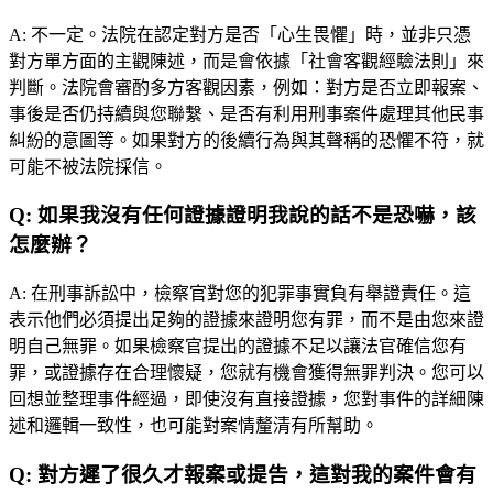
A:
不一定。法院在認定對方是否「心生畏懼」時，並非只憑
對方單方面的主觀陳述，而是會依據「社會客觀經驗法則」來
判斷。法院會審酌多方客觀因素，例如：對方是否立即報案、
事後是否仍持續與您聯繫、是否有利用刑事案件處理其他民事
糾紛的意圖等。如果對方的後續行為與其聲稱的恐懼不符，就
可能不被法院採信。
Q:
如果我沒有任何證據證明我說的話不是恐嚇，該
怎麼辦？
A:
在刑事訴訟中，檢察官對您的犯罪事實負有舉證責任。這
表示他們必須提出足夠的證據來證明您有罪，而不是由您來證
明自己無罪。如果檢察官提出的證據不足以讓法官確信您有
罪，或證據存在合理懷疑，您就有機會獲得無罪判決。您可以
回想並整理事件經過，即使沒有直接證據，您對事件的詳細陳
述和邏輯一致性，也可能對案情釐清有所幫助。
Q:
對方遲了很久才報案或提告，這對我的案件會有