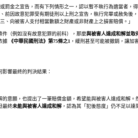
役或罰金之宣告，而有下列情形之一，認以暫不執行為適當者，
、前因故意犯罪受有期徒刑以上刑之宣告，執行完畢或赦免後，
三、向被害人支付相當數額之財產或非財產上之損害賠償。」
條件（例如沒有故意犯罪的前科），那麼
與被害人達成和解並取
依據
《中華民國刑法》第75條之1
，緩刑甚至可能被撤銷，讓加
何影響最終的判決結果：
解的意願，也提出了一筆賠償金額，希望能與被害人達成和解。
但最終
未能與被害人達成和解
，認為其「犯後態度」仍不足以達