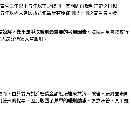
得宣告二年以上五年以下之緩刑，其期間自裁判確定之日起
五年以內未曾因故意犯罪受有期徒刑以上刑之宣告者。緩
得諒解，幾乎是爭取緩刑最重要的考量因素
。法院甚至會將履行
害人最終仍須入監服刑。
然而，由於雙方對於賠償金額無法達成共識，被害人最終並未同
到緩刑的標準，因此
駁回了某甲的緩刑請求
。這意味著，某甲雖