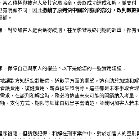
，某乙積極與被害人及其家屬協商，最終成功達成和解，並支付
已有明顯不同，因此
撤銷了原判決中關於刑罰的部分，改判較輕
彌補。
無，對於加害人能否獲得緩刑，甚至影響最終刑期的輕重，都有
序，保障自己與家人的權益。以下是給您的一些實用建議：
地讓對方知道您對賠償、道歉等方面的期望。這有助於加速和解
看護費用、復健費用、薪資損失證明等。這些都是未來爭取合理
需求，在談判和解金時，務必將這些未來可能的開銷納入考量。
額、支付方式、期限等細節白紙黑字寫清楚，並載明加害人若未
程序複雜，但請您記得，和解在刑事案件中，對於加害人的量刑