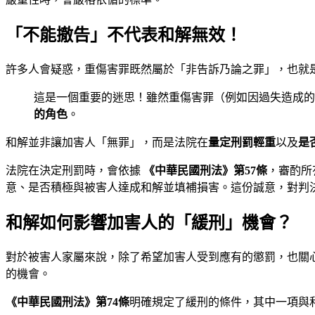
「不能撤告」不代表和解無效！
許多人會疑惑，重傷害罪既然屬於「非告訴乃論之罪」，也就
這是一個重要的迷思！雖然重傷害罪（例如因過失造成的
的角色
。
和解並非讓加害人「無罪」，而是法院在
量定刑罰輕重
以及
是
法院在決定刑罰時，會依據
《中華民國刑法》第57條
，審酌所
意、是否積極與被害人達成和解並填補損害。這份誠意，對判
和解如何影響加害人的「緩刑」機會？
對於被害人家屬來說，除了希望加害人受到應有的懲罰，也關
的機會。
《中華民國刑法》第74條
明確規定了緩刑的條件，其中一項與