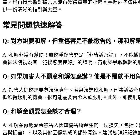
監，也直接影響到被害人能否獲得實質的賠償。掌握這些法律
供一份清晰的指引與力量。
常見問題快速解答
Q:
對方說要和解，但重傷害是不能撤告的，那和解
A:
和解非常有幫助！雖然重傷害罪是「非告訴乃論」，不能撤
會被法院視為其「犯後態度良好」的證明，有助於爭取較輕的
Q:
如果加害人不願意和解怎麼辦？他是不是就不用
A:
加害人仍然需要負法律責任。若無法達成和解，刑事訴訟程
低獲得緩刑的機會，很可能需要實際入監服刑。此外，即使刑
Q:
和解金額要怎麼談才合理？
A:
和解金額應涵蓋被害人因重傷害所產生的一切損失，包括：
苦與損害）、以及其他因傷造成的額外開銷。建議您詳細紀錄