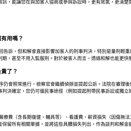
資訊，能讓您在與加害人協商或參與訴訟時，更有底氣，更清楚
還有用嗎？
回告訴，但和解會直接影響加害人的刑事判決，特別是量刑輕重
刑期，甚至不用入監服刑。對於被害人而言，透過和解也能更快
負責了？
序仍會照常進行，檢察官會繼續偵辦並提起公訴。法院在審理後
事判決確定，您仍可循民事途徑（例如提起附帶民事訴訟或獨立
醫療費（含長期復健、輔具等）、看護費、薪資損失（因傷無法
並保留所有相關單據，並將這些具體損失列出，作為談判和解金