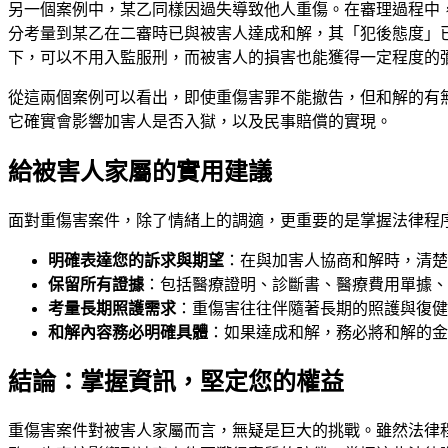
另一個案例中，某乙同樣因過失導致他人重傷。在審理過程中
分考量到某乙在二審時已與被害人達成和解，其「犯後態度」
下，可以不用入監服刑，而被害人的損害也能獲得一定程度的
從這兩個案例可以看出，即使重傷害罪不能撤告，但和解的有
它確實會影響加害人是否入獄，以及民事賠償的實現。
給被害人家屬的實用建議
面對重傷害案件，除了情緒上的調適，更重要的是掌握法律程
明確表達您的訴求與期望
：在與加害人協商和解時，清楚
保留所有證據
：包括醫療證明、診斷書、醫療費用單據、
考量長期照護需求
：重傷害往往伴隨著長期的照護與復健
和解內容務必明確具體
：如果達成和解，務必將和解的金
結論：掌握資訊，堅定您的權益
重傷害案件對被害人家屬而言，無疑是巨大的挑戰。雖然法律