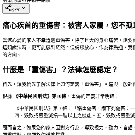
刑事
刑事案件
損害賠償
分享
痛心疾首的重傷害：被害人家屬，您不孤
當您心愛的家人不幸遭遇重傷害，除了巨大的身心痛苦，還要
這類說法時，更可能感到茫然。但請您放心，作為律點通，我
的方向。
什麼是「重傷害」？法律怎麼認定？
首先，讓我們先了解法律上如何定義「重傷害」。這與一般輕
根據
《中華民國刑法》第10條
，重傷的定義非常明確：
《中華民國刑法》第10條：「稱重傷者，謂下列傷害：
四、毀敗或嚴重減損一肢以上之機能。五、毀敗或嚴重減
簡而言之，如果您的家人因對方行為，導致視力、聽力、言語
嚴重性時，會嚴格依循的標準。