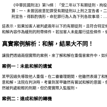
《中華民國刑法》第74條：「受二年以下有期徒刑、拘
算：一、未曾因故意犯罪受有期徒刑以上刑之宣告者。二
刑宣告，得斟酌情形，命犯罪行為人為下列各款事項：…
這表示，如果加害人被判處兩年以下的有期徒刑，且符合特定
和解內容作為緩刑的附帶條件。若加害人未能履行這些條件，
真實案例解析：和解，結果大不同！
讓我們透過兩個實際的案例，來了解和解在重傷害案件中，如
案例一：未能和解的遺憾
某甲因過失導致他人重傷，在二審審理期間，他雖然表達了和
意和解。法院在判決時，考量到某甲雖然有嘗試和解的意圖，
然被判處較輕的刑期，但仍需實際入監服刑。
案例二：達成和解的轉機