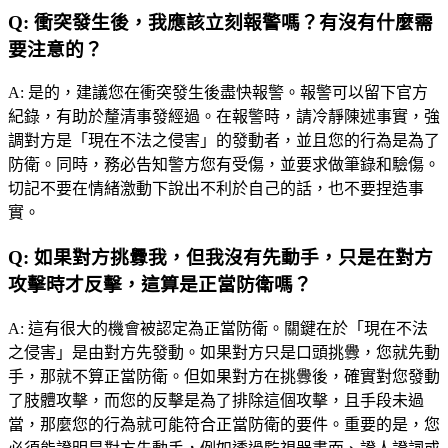
Q:
衝突發生後，我應該立刻報警嗎？有沒有什麼需
要注意的？
A:
是的，建議您在衝突發生後盡快報警。報警可以留下官方
紀錄，有助於釐清事發經過。在報警時，請冷靜陳述事實，強
調對方是「現在不法之侵害」的發動者，並且您的行為是為了
防衛。同時，務必告知警方您有受傷，並要求做筆錄和驗傷。
切記不要在情緒激動下說出不利於自己的話，也不要捏造事
實。
Q:
如果對方挑釁我，但我沒有先動手，只是在對方
攻擊時才反擊，這算是正當防衛嗎？
A:
這有很大的機會被認定為正當防衛。關鍵在於「現在不法
之侵害」是由對方先發動。如果對方只是口頭挑釁，您就先動
手，那就不算正當防衛。但如果對方在挑釁後，確實對您發動
了肢體攻擊，而您的反擊是為了排除這個攻擊，且手段未過
當，那麼您的行為就可能符合正當防衛的要件。重要的是，您