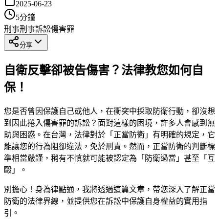
2025-06-23
5
分鐘
刑事
刑事訴訟
傷害罪
分享
自衛反擊卻被告傷害？法律教您如何自
保！
您是否曾因保護自己或他人，在衝突中採取防衛行動，卻沒想
到因此捲入傷害罪的訴訟？面對這樣的困境，許多人會感到無
助與困惑。在台灣，法律對於「正當防衛」有明確的規定，它
能讓您的行為阻卻違法，免於刑責。然而，正當防衛的判斷標
準相當嚴謹，稍有不慎就可能被認定為「防衛過當」甚至「互
毆」。
別擔心！身為律點通，我將透過這篇文章，帶您深入了解正當
防衛的法律界線，並提供您在訴訟中保護自身權益的實用指
引。