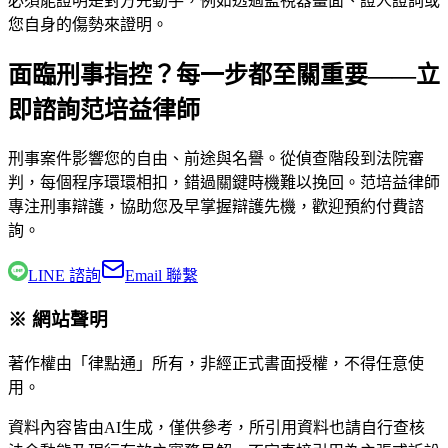
必須能證明是對方先動手，例如透過監視器畫面、證人證詞或
您自身的傷勢來證明。
面臨刑事指控？每一步都至關重要——立
即諮詢范培益律師
刑事案件影響您的自由、前途與名譽。從偵查階段到法院審
判，每個程序環環相扣，錯過關鍵時機難以挽回。
范培益律師
專注刑事辯護，協助您及早掌握辯護先機，歡迎預約付費諮
詢。
LINE 諮詢
Email 聯繫
※ 網站聲明
著作權由「律點通」所有，非經正式書面授權，不得任意使
用。
資料內容皆由AI生成，僅供參考，所引用資料也請自行查核