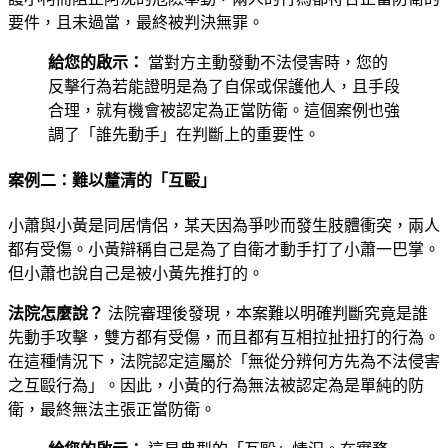
要件，且未過當，最終被判決無罪。
給您的啟示：
當對方主動發動不法侵害時，您的
反擊行為若能證明是為了自保或保護他人，且手段
合理，就有機會被認定為正當防衛。這個案例也強
調了「誰先動手」在判斷上的重要性。
案例二：難以釐清的「互毆」
小蕭與小黃是同居情侶，某天因為爭吵而發生肢體衝突，兩人
都有受傷。小黃辯稱自己是為了自衛才動手打了小蕭一巴掌。
但小蕭也說自己是被小黃先推打的。
法院怎麼說？
法院審理後發現，本案難以明確判斷究竟是誰
先動手攻擊，雙方都有受傷，而且都有互相拉扯扭打的行為。
在這種情況下，法院認定這屬於「無從分辨何方先為不法侵害
之互毆行為」。因此，小黃的行為無法被認定為是單純的防
衛，最終無法主張正當防衛。