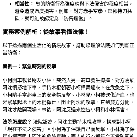
相當性：
您的防衛行為強度應與不法侵害的程度相當，
避免造成過度損害。例如，對方赤手空拳，您卻持刀猛
砍，就可能被認定為「防衛過當」。
實務案例解析：從故事看懂法律！
以下透過兩個生活化的情境故事，幫助您理解法院如何判斷正
當防衛：
案例一：緊急時刻的反擊
小柯開車載著朋友小林，突然與另一輛車發生擦撞。對方駕駛
阿沈憤怒地下車，手持木棍朝著小柯揮舞過來。在危急之下，
小柯隨手拿起車上的安全帽反擊。小林見小柯被砍傷流血，也
趕緊拿起地上的木棍揮舞，阻止阿沈的攻擊，直到雙方分開，
阿沈才離開現場。事後，阿沈反過來控告小柯和小林傷害。
法院怎麼說？
法院認為，阿沈主動持木棍攻擊，構成對小柯
「現在不法之侵害」。小柯為了保護自己而反擊，小林為了保
護小柯而阻止阿沈的危險舉動，兩人的行為都符合正當防衛的