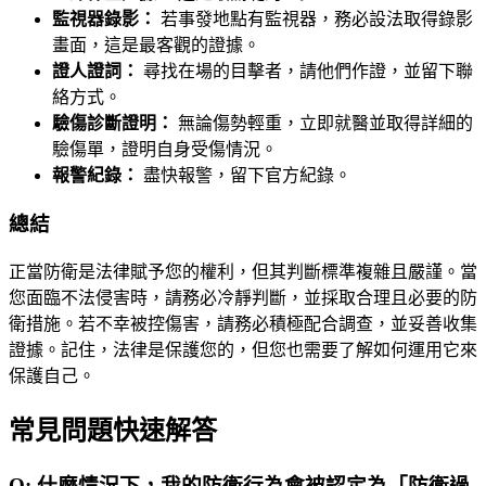
監視器錄影：
若事發地點有監視器，務必設法取得錄影
畫面，這是最客觀的證據。
證人證詞：
尋找在場的目擊者，請他們作證，並留下聯
絡方式。
驗傷診斷證明：
無論傷勢輕重，立即就醫並取得詳細的
驗傷單，證明自身受傷情況。
報警紀錄：
盡快報警，留下官方紀錄。
總結
正當防衛是法律賦予您的權利，但其判斷標準複雜且嚴謹。當
您面臨不法侵害時，請務必冷靜判斷，並採取合理且必要的防
衛措施。若不幸被控傷害，請務必積極配合調查，並妥善收集
證據。記住，法律是保護您的，但您也需要了解如何運用它來
保護自己。
常見問題快速解答
Q:
什麼情況下，我的防衛行為會被認定為「防衛過