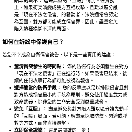
給您的啟示：
這是典型的「互毆」情況。在實務
上，如果衝突演變成雙方互相攻擊，且難以區分誰
是「現在不法之侵害」的發動者，法院通常會認定
為互毆，雙方都可能成立傷害罪。因此，盡量避免
陷入這種模糊不清的局面。
如何在訴訟中保護自己？
若您不幸成為自衛傷害被告，以下是一些實用的建議：
釐清衝突發生的時間點：
您的防衛行為必須發生在對方
「現在不法之侵害」正在進行時。如果侵害已結束，後
續的任何攻擊行為都可能被視為報復。
選擇適當的防衛手段：
您的反擊應以足以排除侵害且對
對方造成損害最小的手段為原則。避免使用過度武力或
致命武器，除非您的生命安全受到嚴重威脅。
避免「互毆」：
盡量避免與對方陷入難以區分誰先動手
的「互毆」局面。若可能，應盡量採取防禦、閃避或呼
救等方式，而非直接還擊。
立即保全證據：
這是最關鍵的一步！