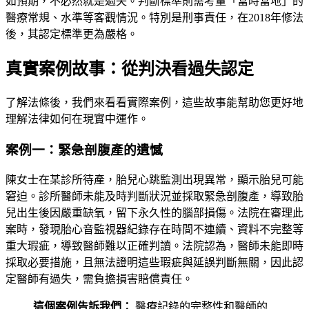
如預期，不必然就是過失。判斷標準則需考量「當時當地」的
醫療常規、水準等客觀情況。特別是刑事責任，在2018年修法
後，其認定標準更為嚴格。
真實案例故事：從判決看過失認定
了解法條後，我們來看看實際案例，這些故事能幫助您更好地
理解法律如何在現實中運作。
案例一：緊急剖腹產的遺憾
陳女士在某診所待產，胎兒心跳監測出現異常，顯示胎兒可能
窘迫。診所醫師未能及時判斷狀況並採取緊急剖腹產，導致胎
兒出生後因嚴重缺氧，留下永久性的腦部損傷。法院在審理此
案時，發現胎心音監視器紀錄存在時間不連續、資料不完整等
重大瑕疵，導致醫師難以正確判讀。法院認為，醫師未能即時
採取必要措施，且無法證明這些瑕疵與延誤判斷無關，因此認
定醫師有過失，需負擔損害賠償責任。
這個案例告訴我們：
醫療記錄的完整性和醫師的