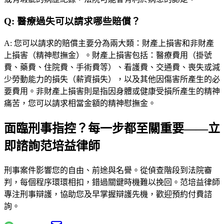
Q:
醫療過失可以請求哪些賠償？
A:
您可以請求的賠償主要分為兩大類：財產上損害和非財產
上損害（精神慰撫金）。財產上損害包括：醫療費用（掛號
費、藥費、住院費、手術費等）、看護費、交通費、喪失或減
少勞動能力的損失（薪資損失），以及其他因傷害所產生的必
要費用。非財產上損害則是指因身體或健康受損所產生的精神
痛苦，您可以請求相當金額的精神慰撫金。
面臨刑事指控？每一步都至關重要——立
即諮詢范培益律師
刑事案件影響您的自由、前途與名譽。從偵查階段到法院審
判，每個程序環環相扣，錯過關鍵時機難以挽回。
范培益律師
專注刑事辯護，協助您及早掌握辯護先機，歡迎預約付費諮
詢。