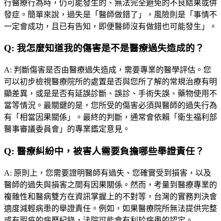
行醫療行為時，仍可能發生的、無法完全避免的不良結果或併
發症。簡單來說，過失是「醫師做錯了」，風險則是「事情不
一定會成功，且已有告知，即便醫師沒有做錯也可能發生」。
Q:
我怎麼知道我的傷害是不是醫療過失造成的？
A:
判斷傷害是否由醫療過失造成，需要專業的醫學評估。您
可以初步檢視醫療院所的處置是否與您所了解的常規治療有明
顯差異，或是是否有延誤診斷、誤診、手術失誤、藥物使用不
當等情況。最關鍵的是，您所受的傷害必須與醫師的過失行為
有「相當因果關係」。最終的判斷，通常會依賴「衛生福利部
醫事審議委員會」的專業鑑定意見。
Q:
醫療糾紛中，被害人需要負擔哪些舉證責任？
A:
原則上，您需要證明醫師有過失、您確實受到損害，以及
醫師的過失與損害之間有因果關係。然而，考量到醫療專業的
複雜性和醫病雙方在資訊掌握上的不對等，台灣的實務判決會
適度減輕病患的舉證責任。例如，如果醫療院所無法提供完整
或有瑕疵的病歷紀錄，法院可能會有利於病患的認定。