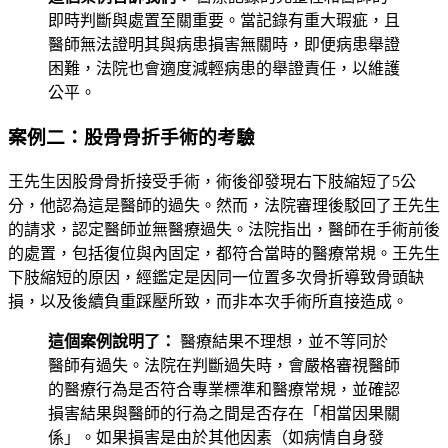
即時判斷與處置至關重要。當記錄有重大瑕疵，且
醫師無法證明其與病患損害無關時，即便病患舉證
困難，法院也會適度減輕病患的舉證責任，以維護
公平。
案例二：股骨骨折手術的考驗
王先生因股骨骨折接受手術，術後卻發現右下肢縮短了5公
分，他認為這是醫師的過失。然而，法院審理後駁回了王先生
的請求，認定醫師並無醫療過失。法院指出，醫師在手術前後
的處置，包括復位與內固定，都符合當時的醫療常規。王先生
下肢縮短的原因，經鑑定是因同一位置多次骨折導致骨頭缺
損，以及後續負重踩壓所致，而非本次手術所直接造成。
這個案例說明了：
醫療結果不理想，並不等同於
醫師有過失。法院在判斷過失時，會嚴格審視醫師
的醫療行為是否符合專業標準和醫療常規，並確認
損害結果與醫師的行為之間是否存在「相當因果關
係」。如果損害是由於其他因素（如病情自身發