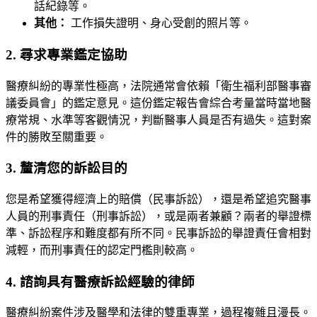
話紀錄等。
其他：
工作損失證明、身心受創的照片等。
2. 尋求專業鑑定協助
醫療糾紛的專業性極高，法院通常會依賴「衛生福利部醫事審
議委員會」的鑑定意見。這份鑑定報告會綜合考量當時當地醫
療常規、水準等客觀情況，判斷醫事人員是否有過失。這對案
件的勝敗至關重要。
3. 釐清您的訴訟目的
您是希望獲得經濟上的賠償（民事訴訟），還是希望追究醫事
人員的刑事責任（刑事訴訟），或是兩者兼顧？兩者的舉證標
準、訴訟程序和難度都有所不同。民事訴訟的舉證責任會相對
減輕，而刑事責任的認定門檻則較高。
4. 諮詢具有醫療訴訟經驗的律師
醫療糾紛案件涉及醫學和法律的雙重專業，過程複雜且漫長。