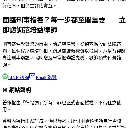
行程序，但仍需評估實益。
面臨刑事指控？每一步都至關重要——立
即諮詢范培益律師
刑事案件影響您的自由、前途與名譽。從偵查階段到法院審
判，每個程序環環相扣，錯過關鍵時機難以挽回。
范培益律師
專注刑事辯護，協助您及早掌握辯護先機，歡迎預約付費諮
詢。
LINE 諮詢
Email 聯繫
※ 網站聲明
著作權由「律點通」所有，非經正式書面授權，不得任意使
用。
資料內容皆由AI生成，僅供參考，所引用資料也請自行查核
法令動態及現行有效之實務見解，不宜直接引用為主張或訴訟