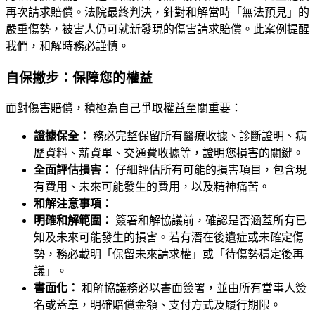
再次請求賠償。法院最終判決，針對和解當時「無法預見」的
嚴重傷勢，被害人仍可就新發現的傷害請求賠償。此案例提醒
我們，和解時務必謹慎。
自保撇步：保障您的權益
面對傷害賠償，積極為自己爭取權益至關重要：
證據保全：
務必完整保留所有醫療收據、診斷證明、病
歷資料、薪資單、交通費收據等，證明您損害的關鍵。
全面評估損害：
仔細評估所有可能的損害項目，包含現
有費用、未來可能發生的費用，以及精神痛苦。
和解注意事項：
明確和解範圍：
簽署和解協議前，確認是否涵蓋所有已
知及未來可能發生的損害。若有潛在後遺症或未確定傷
勢，務必載明「保留未來請求權」或「待傷勢穩定後再
議」。
書面化：
和解協議務必以書面簽署，並由所有當事人簽
名或蓋章，明確賠償金額、支付方式及履行期限。