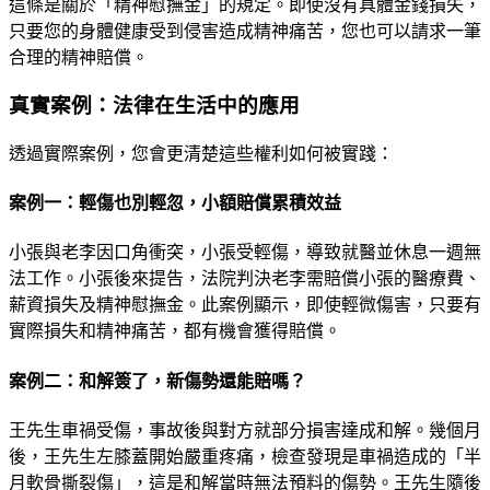
這條是關於「精神慰撫金」的規定。即使沒有具體金錢損失，
只要您的身體健康受到侵害造成精神痛苦，您也可以請求一筆
合理的精神賠償。
真實案例：法律在生活中的應用
透過實際案例，您會更清楚這些權利如何被實踐：
案例一：輕傷也別輕忽，小額賠償累積效益
小張與老李因口角衝突，小張受輕傷，導致就醫並休息一週無
法工作。小張後來提告，法院判決老李需賠償小張的醫療費、
薪資損失及精神慰撫金。此案例顯示，即使輕微傷害，只要有
實際損失和精神痛苦，都有機會獲得賠償。
案例二：和解簽了，新傷勢還能賠嗎？
王先生車禍受傷，事故後與對方就部分損害達成和解。幾個月
後，王先生左膝蓋開始嚴重疼痛，檢查發現是車禍造成的「半
月軟骨撕裂傷」，這是和解當時無法預料的傷勢。王先生隨後