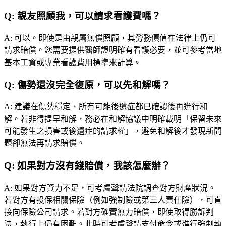
Q:
親友照顧我，可以請求看護費嗎？
A:
可以。即使是由親屬無償照顧，其勞務價值在法律上仍可
請求賠償。您需要提供醫師證明確有看護必要，並可參考當地
基本工資或專業看護費用標準來計算。
Q:
傷勢還沒完全復原，可以先和解嗎？
A:
建議在傷勢穩定、所有可能後遺症都已確認後再進行和
解。若非得提早和解，務必在和解協議中明確載明「保留未來
可能發生之損害或後遺症的請求權」，避免和解後才發現新問
題卻無法再請求賠償。
Q:
如果對方沒有錢賠償，我該怎麼辦？
A:
如果對方資力不足，可考慮聲請法院調查對方財產狀況。
若對方有投保相關保險（例如強制險或第三人責任險），可直
接向保險公司請求。若對方確實無力賠償，即使取得勝訴判
決，執行上仍有困難。此時可考慮聲請支付命令或進行強制執