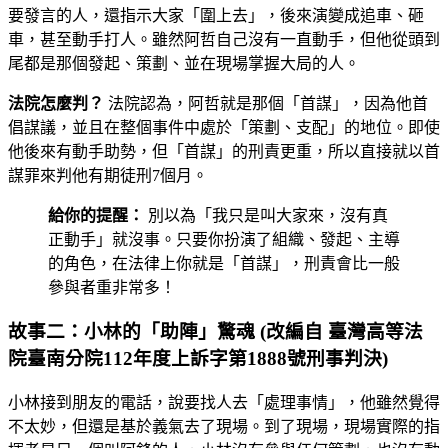
要發言的人，還指示大家「圍上去」，後來演變成追車、砸
車，甚至動手打人。雖然阿哲自己沒有一直動手，但他從頭到
尾都是那個發起、策劃、並在現場掌握大局的人。
法院怎麼判？
法院認為，阿哲就是那個「首謀」，因為他首
倡謀議，並且在整個事件中處於「策劃、支配」的地位。即使
他後來有動手助勢，但「首謀」的刑責更重，所以直接就以首
謀罪來判他有期徒刑7個月。
給你的提醒：
別以為「我只是叫大家來，沒有真
正動手」就沒事。只要你扮演了組織、發起、主導
的角色，在法律上你就是「首謀」，刑責會比一般
參與者重非常多！
故事二：小林的「助陣」驚魂 (改編自 臺灣高等法
院臺南分院112年度上訴字第1888號刑事判決)
小林接到朋友的電話，說要找人去「處理事情」，他雖然覺得
不太妙，但還是基於義氣去了現場。到了現場，現場實際的指