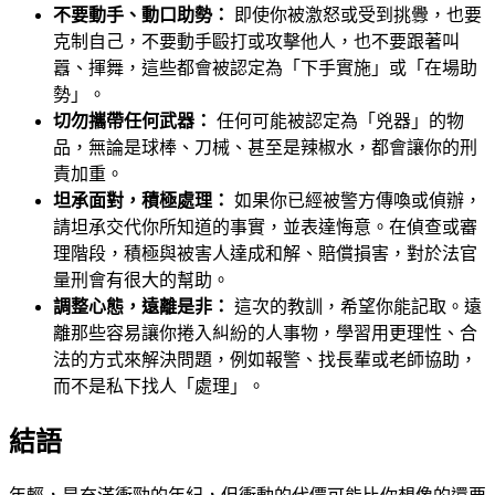
不要動手、動口助勢：
即使你被激怒或受到挑釁，也要
克制自己，不要動手毆打或攻擊他人，也不要跟著叫
囂、揮舞，這些都會被認定為「下手實施」或「在場助
勢」。
切勿攜帶任何武器：
任何可能被認定為「兇器」的物
品，無論是球棒、刀械、甚至是辣椒水，都會讓你的刑
責加重。
坦承面對，積極處理：
如果你已經被警方傳喚或偵辦，
請坦承交代你所知道的事實，並表達悔意。在偵查或審
理階段，積極與被害人達成和解、賠償損害，對於法官
量刑會有很大的幫助。
調整心態，遠離是非：
這次的教訓，希望你能記取。遠
離那些容易讓你捲入糾紛的人事物，學習用更理性、合
法的方式來解決問題，例如報警、找長輩或老師協助，
而不是私下找人「處理」。
結語