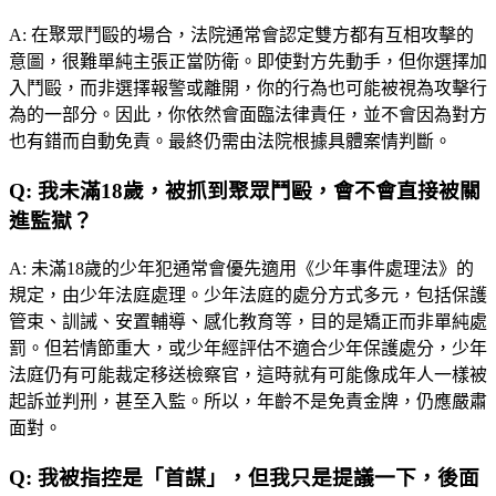
A:
在聚眾鬥毆的場合，法院通常會認定雙方都有互相攻擊的
意圖，很難單純主張正當防衛。即使對方先動手，但你選擇加
入鬥毆，而非選擇報警或離開，你的行為也可能被視為攻擊行
為的一部分。因此，你依然會面臨法律責任，並不會因為對方
也有錯而自動免責。最終仍需由法院根據具體案情判斷。
Q:
我未滿18歲，被抓到聚眾鬥毆，會不會直接被關
進監獄？
A:
未滿18歲的少年犯通常會優先適用《少年事件處理法》的
規定，由少年法庭處理。少年法庭的處分方式多元，包括保護
管束、訓誡、安置輔導、感化教育等，目的是矯正而非單純處
罰。但若情節重大，或少年經評估不適合少年保護處分，少年
法庭仍有可能裁定移送檢察官，這時就有可能像成年人一樣被
起訴並判刑，甚至入監。所以，年齡不是免責金牌，仍應嚴肅
面對。
Q:
我被指控是「首謀」，但我只是提議一下，後面