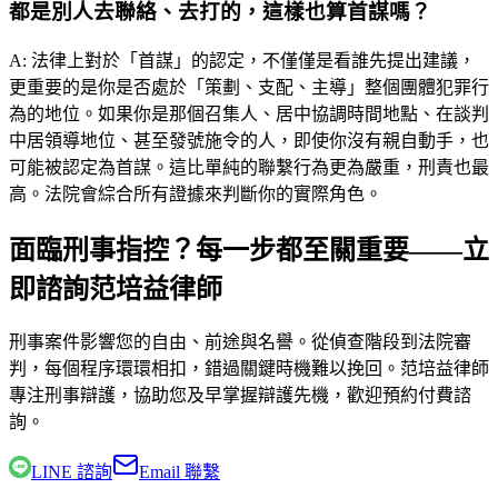
都是別人去聯絡、去打的，這樣也算首謀嗎？
A:
法律上對於「首謀」的認定，不僅僅是看誰先提出建議，
更重要的是你是否處於「策劃、支配、主導」整個團體犯罪行
為的地位。如果你是那個召集人、居中協調時間地點、在談判
中居領導地位、甚至發號施令的人，即使你沒有親自動手，也
可能被認定為首謀。這比單純的聯繫行為更為嚴重，刑責也最
高。法院會綜合所有證據來判斷你的實際角色。
面臨刑事指控？每一步都至關重要——立
即諮詢范培益律師
刑事案件影響您的自由、前途與名譽。從偵查階段到法院審
判，每個程序環環相扣，錯過關鍵時機難以挽回。
范培益律師
專注刑事辯護，協助您及早掌握辯護先機，歡迎預約付費諮
詢。
LINE 諮詢
Email 聯繫