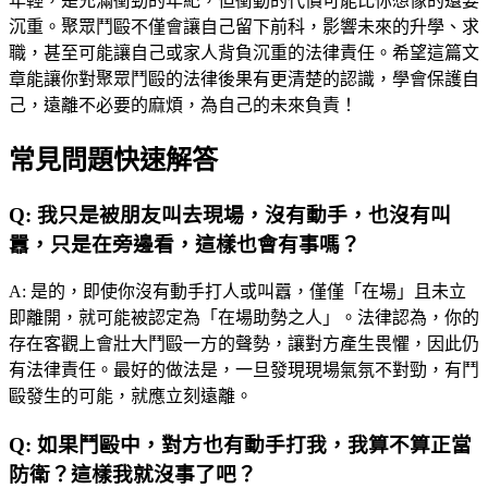
年輕，是充滿衝勁的年紀，但衝動的代價可能比你想像的還要
沉重。聚眾鬥毆不僅會讓自己留下前科，影響未來的升學、求
職，甚至可能讓自己或家人背負沉重的法律責任。希望這篇文
章能讓你對聚眾鬥毆的法律後果有更清楚的認識，學會保護自
己，遠離不必要的麻煩，為自己的未來負責！
常見問題快速解答
Q:
我只是被朋友叫去現場，沒有動手，也沒有叫
囂，只是在旁邊看，這樣也會有事嗎？
A:
是的，即使你沒有動手打人或叫囂，僅僅「在場」且未立
即離開，就可能被認定為「在場助勢之人」。法律認為，你的
存在客觀上會壯大鬥毆一方的聲勢，讓對方產生畏懼，因此仍
有法律責任。最好的做法是，一旦發現現場氣氛不對勁，有鬥
毆發生的可能，就應立刻遠離。
Q:
如果鬥毆中，對方也有動手打我，我算不算正當
防衛？這樣我就沒事了吧？