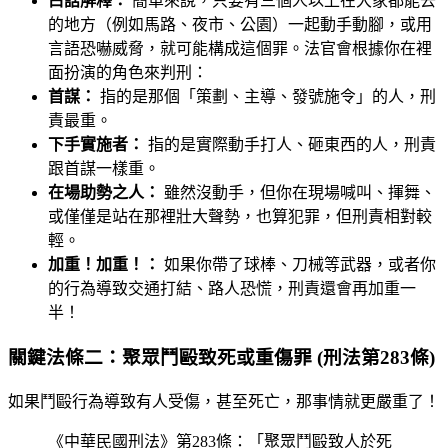
白話解釋：
簡單來說，只要有三個人以上在大家都能去
的地方（例如馬路、夜市、公園）一起動手動腳，或用
言語恐嚇威脅，就可能構成這個罪。法官會根據你在裡
面扮演的角色來判刑：
首謀：
指的是那個「策劃、主導、發號施令」的人，刑
責最重。
下手實施者：
指的是實際動手打人、砸東西的人，刑責
跟首謀一樣重。
在場助勢之人：
雖然沒動手，但你在現場喊叫、揮舞、
或僅僅是站在那裡壯大聲勢，也算犯罪，但刑責相對較
輕。
加重！加重！：
如果你帶了球棒、刀械等武器，或者你
的行為導致交通打結、路人恐慌，刑責還會再加重一
半！
關鍵法條二：聚眾鬥毆致死或重傷罪 (刑法第283條)
如果鬥毆行為導致有人受傷，甚至死亡，那事情就更嚴重了！
《中華民國刑法》第283條：「聚眾鬥毆致人於死