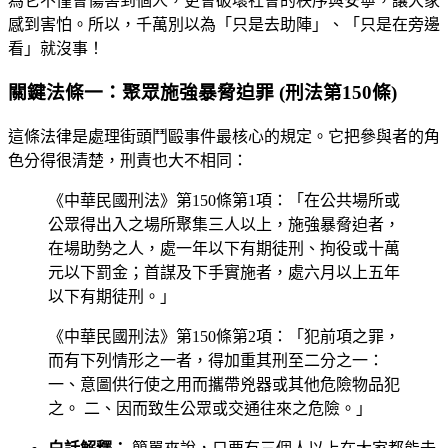
為它不僅會傷害到個人，更會破壞社會的秩序與安寧，讓大家
感到害怕。所以，千萬別以為「只是去助陣」、「只是在旁邊
看」就沒事！
關鍵法條一：聚眾施強暴脅迫罪 (刑法第150條)
這條法律是處理街頭鬥毆事件最核心的規定。它把參與者的角
色分得很清楚，刑責也大不相同：
《中華民國刑法》第150條第1項：「在公共場所或
公眾得出入之場所聚集三人以上，施強暴脅迫者，
在場助勢之人，處一年以下有期徒刑、拘役或十萬
元以下罰金；首謀及下手實施者，處六月以上五年
以下有期徒刑。」
《中華民國刑法》第150條第2項：「犯前項之罪，
而有下列情形之一者，得加重其刑至二分之一：
一、意圖供行使之用而攜帶兇器或其他危險物品犯
之。 二、因而致生公眾或交通往來之危險。」