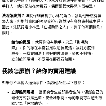
揮者是另一個叫阿鋒的人，小林沒有參與任何策劃，也沒有動
手打人，他只是站在旁邊看，偶爾跟著大夥兒叫囂幾聲。
法院怎麼判？
法院仔細審視了小林的角色，發現他雖然有聯
繫人來，但對於實際的強暴脅迫行為並沒有參與策劃或主導。
因此，法院認定小林是「在場助勢之人」，判了他有期徒刑3
個月。
給你的提醒：
就算你沒有動手，只是「到場助
陣」，你的存在本身就足以助長氣焰，讓對方感到
威脅，一樣會觸法！最好的做法是，發現不對勁，
立刻離開現場，不要留在那裡看熱鬧。
我該怎麼辦？給你的實用建議
如果你不幸捲入這類事件，請務必記住以下幾點：
立即離開現場：
當衝突發生或即將發生時，保護自己的
最佳方式就是迅速、安全地離開。你的離開可以避免被
認定為「在場助勢」。