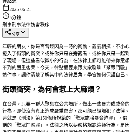
律點通
2025-06-21
5
分鐘
刑事
刑事法律
妨害秩序
分享
年輕的朋友，你是否曾經因為一時的衝動、義氣相挺，不小心
捲入了街頭的衝突？或許你只是在旁觀看，或許你只是一起到
了現場，但這些看似微小的行為，在法律上都可能帶來你意想
不到的嚴重後果。今天，律點通要來跟大家聊聊「聚眾鬥毆」
這件事，讓你清楚了解其中的法律眉角，學會如何保護自己。
街頭衝突，為何會惹上大麻煩？
在台灣，只要一群人聚集在公共場所，做出一些暴力或威脅的
行為，即使沒有真正造成嚴重傷害，都可能已經觸犯了法律。
這就是《刑法》第150條所規範的「聚眾施強暴脅迫罪」，俗
稱的「聚眾鬥毆罪」。法律之所以要嚴格規範這類行為，是因