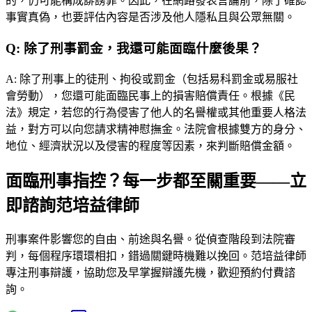
的，仍可能構成誹謗罪。因此，在網路發表言論前，除了確認
事實真偽，也要評估內容是否涉及他人隱私且與公眾無關。
Q:
除了刑事罰金，我還可能面臨什麼後果？
A:
除了刑事上的徒刑、拘役或罰金（包括易科罰金或易服社
會勞動），您還可能面臨民事上的損害賠償責任。根據《民
法》規定，若您的行為侵害了他人的名譽權或其他重要人格法
益，對方可以向您請求精神慰撫金。法院會根據雙方的身分、
地位、經濟狀況以及侵害的程度等因素，來判斷賠償金額。
面臨刑事指控？每一步都至關重要——立
即諮詢范培益律師
刑事案件影響您的自由、前途與名譽。從偵查階段到法院審
判，每個程序環環相扣，錯過關鍵時機難以挽回。
范培益律師
專注刑事辯護，協助您及早掌握辯護先機，歡迎預約付費諮
詢。