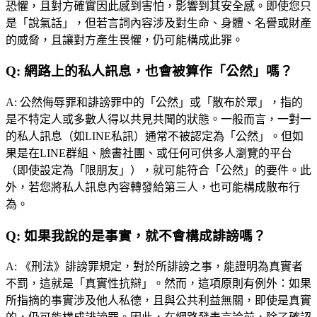
恐懼，且對方確實因此感到害怕，影響到其安全感。即使您只
是「說氣話」，但若言詞內容涉及對生命、身體、名譽或財產
的威脅，且讓對方產生畏懼，仍可能構成此罪。
Q:
網路上的私人訊息，也會被算作「公然」嗎？
A:
公然侮辱罪和誹謗罪中的「公然」或「散布於眾」，指的
是不特定人或多數人得以共見共聞的狀態。一般而言，一對一
的私人訊息（如LINE私訊）通常不被認定為「公然」。但如
果是在LINE群組、臉書社團、或任何可供多人瀏覽的平台
（即使設定為「限朋友」），就可能符合「公然」的要件。此
外，若您將私人訊息內容轉發給第三人，也可能構成散布行
為。
Q:
如果我說的是事實，就不會構成誹謗嗎？
A:
《刑法》誹謗罪規定，對於所誹謗之事，能證明為真實者
不罰，這就是「真實性抗辯」。然而，這項原則有例外：如果
所指摘的事實涉及他人私德，且與公共利益無關，即使是真實