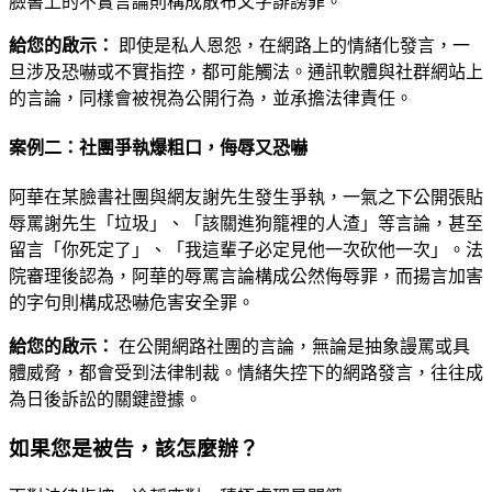
臉書上的不實言論則構成散布文字誹謗罪。
給您的啟示：
即使是私人恩怨，在網路上的情緒化發言，一
旦涉及恐嚇或不實指控，都可能觸法。通訊軟體與社群網站上
的言論，同樣會被視為公開行為，並承擔法律責任。
案例二：社團爭執爆粗口，侮辱又恐嚇
阿華在某臉書社團與網友謝先生發生爭執，一氣之下公開張貼
辱罵謝先生「垃圾」、「該關進狗籠裡的人渣」等言論，甚至
留言「你死定了」、「我這輩子必定見他一次砍他一次」。法
院審理後認為，阿華的辱罵言論構成公然侮辱罪，而揚言加害
的字句則構成恐嚇危害安全罪。
給您的啟示：
在公開網路社團的言論，無論是抽象謾罵或具
體威脅，都會受到法律制裁。情緒失控下的網路發言，往往成
為日後訴訟的關鍵證據。
如果您是被告，該怎麼辦？