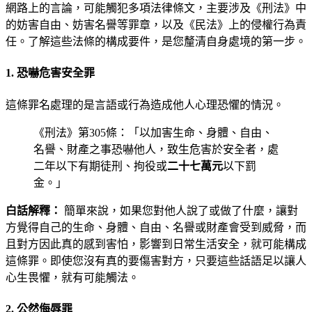
網路上的言論，可能觸犯多項法律條文，主要涉及《刑法》中
的妨害自由、妨害名譽等罪章，以及《民法》上的侵權行為責
任。了解這些法條的構成要件，是您釐清自身處境的第一步。
1. 恐嚇危害安全罪
這條罪名處理的是言語或行為造成他人心理恐懼的情況。
《刑法》第305條：「以加害生命、身體、自由、
名譽、財產之事恐嚇他人，致生危害於安全者，處
二年以下有期徒刑、拘役或
二十七萬元
以下罰
金。」
白話解釋：
簡單來說，如果您對他人說了或做了什麼，讓對
方覺得自己的生命、身體、自由、名譽或財產會受到威脅，而
且對方因此真的感到害怕，影響到日常生活安全，就可能構成
這條罪。即使您沒有真的要傷害對方，只要這些話語足以讓人
心生畏懼，就有可能觸法。
2. 公然侮辱罪