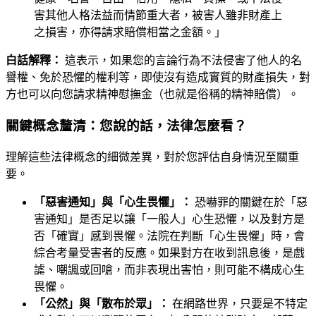
害其他人格法益而情節重大者，被害人雖非財產上
之損害，亦得請求賠償相當之金額。」
白話解釋：
這表示，如果您的言論行為不法侵害了他人的名
譽權、免於恐懼的權利等，即使沒有造成實質的財產損失，對
方也可以向您請求精神慰撫金（也就是俗稱的精神賠償）。
關鍵概念釐清：您說的話，法律怎麼看？
理解這些法律概念的細微差異，對於您評估自身情況至關重
要。
「惡害通知」與「心生畏懼」：
恐嚇罪的關鍵在於「惡
害通知」是否足以讓「一般人」心生恐懼，以及對方是
否「確實」感到畏懼。法院在判斷「心生畏懼」時，會
綜合考量受害者的反應。如果對方在收到訊息後，是戲
謔、嘲諷或回嗆，而非表現出害怕，則可能不構成心生
畏懼。
「公然」與「散布於眾」：
在網路世界，只要是不特定