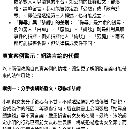
或多數人可以瀏覽的平台，如公開的社群貼文、部落
格、論壇留言，都可能被認定為「公然」或「散布於
眾」。即使是透過第三人轉述，也可能成立。
「侮辱」與「誹謗」的差別：
「侮辱」是抽象的謾罵，
例如罵人「白痴」、「廢物」。「誹謗」則是針對具體
事件的指控，例如指控他人「偷錢」、「劈腿」。兩者
都可能損害名譽，但法律構成要件不同。
真實案例警示：網路言論的代價
以下兩個改編自真實案例的情境，讓您更了解網路言論可能帶
來的法律風險：
案例一：分手後網路發文，恐嚇加誹謗
小明與女友分手後心有不甘，不僅透過通訊軟體傳送「鄙視，
會成為你的死因」等恐嚇字句，還在臉書上公開張貼「她靠身
體換錢」等不實言論，嚴重損害前女友的名譽。最終，法院認
定小明的行為已讓前女友心生畏懼，構成恐嚇危害安全罪；而