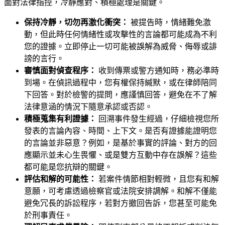
面對法律指控，冷靜應對、積極處理是關鍵。
保持冷靜，切勿再激化衝突：
被提告時，情緒難免激
動，但此時任何情緒性或攻擊性的言論都可能成為不利
您的證據。立即停止一切可能被誤解為威脅、侮辱或誹
謗的言行。
審慎面對偵查程序：
收到傳票或警方通知時，務必準時
到場。在偵訊過程中，您有權保持緘默，或在律師陪同
下回答。對於檢警的提問，應謹慎回答，避免在不了解
法律意涵的情況下隨意承認或否認。
積極蒐集有利證據：
回溯事件發生經過，仔細檢視您所
發表的言論內容、時間、上下文。是否有證據能證明您
的言論並非惡意？例如，是基於事實的評論、對方的回
應顯示並未心生畏懼、或是雙方互動中存在誤解？這些
都可能是您抗辯的關鍵。
評估和解的可能性：
若案件情節相對輕微，且您有和解
意願，可考慮透過檢察官或法院安排調解。和解不僅能
避免冗長的訴訟程序，若對方撤回告訴，您甚至可能免
於刑事責任。