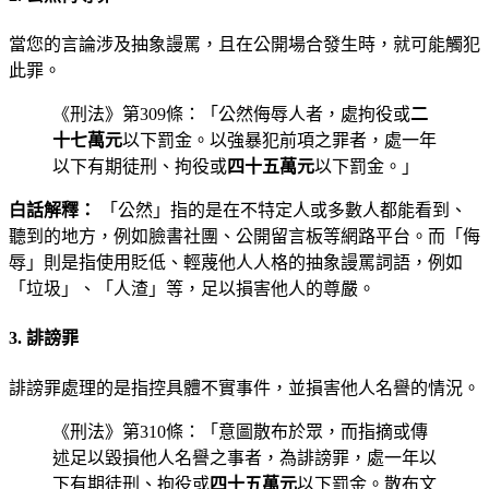
當您的言論涉及抽象謾罵，且在公開場合發生時，就可能觸犯
此罪。
《刑法》第309條：「公然侮辱人者，處拘役或
二
十七萬元
以下罰金。以強暴犯前項之罪者，處一年
以下有期徒刑、拘役或
四十五萬元
以下罰金。」
白話解釋：
「公然」指的是在不特定人或多數人都能看到、
聽到的地方，例如臉書社團、公開留言板等網路平台。而「侮
辱」則是指使用貶低、輕蔑他人人格的抽象謾罵詞語，例如
「垃圾」、「人渣」等，足以損害他人的尊嚴。
3. 誹謗罪
誹謗罪處理的是指控具體不實事件，並損害他人名譽的情況。
《刑法》第310條：「意圖散布於眾，而指摘或傳
述足以毀損他人名譽之事者，為誹謗罪，處一年以
下有期徒刑、拘役或
四十五萬元
以下罰金。散布文