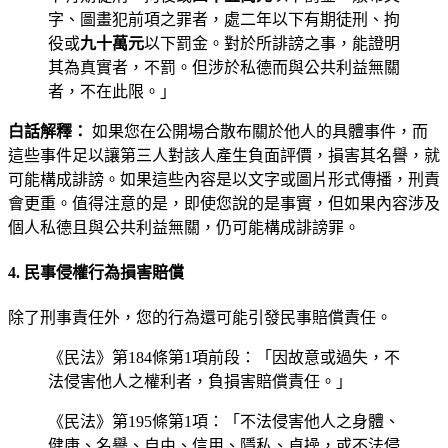
字、圖畫犯前項之罪者，處二年以下有期徒刑、拘
役或
九十萬元
以下罰金。對於所誹謗之事，能證明
其為真實者，不罰。但涉於私德而與公共利益無關
者，不在此限。」
白話解釋：
如果您在公開場合散布關於他人的具體事件，而
這些事件足以讓第三人對該人產生負面評價，損害其名譽，就
可能構成誹謗。如果這些內容是以文字或圖片形式傳播，刑責
會更重。值得注意的是，即使您說的是事實，但如果內容涉及
個人私德且與公共利益無關，仍可能構成誹謗罪。
4. 民事侵權行為損害賠償
除了刑事責任外，您的行為還可能引發民事賠償責任。
《民法》第184條第1項前段：「因故意或過失，不
法侵害他人之權利者，負損害賠償責任。」
《民法》第195條第1項：「不法侵害他人之身體、
健康、名譽、自由、信用、隱私、貞操，或不法侵