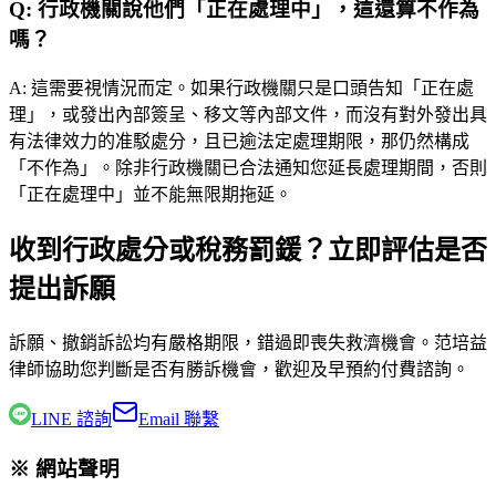
Q:
行政機關說他們「正在處理中」，這還算不作為
嗎？
A:
這需要視情況而定。如果行政機關只是口頭告知「正在處
理」，或發出內部簽呈、移文等內部文件，而沒有對外發出具
有法律效力的准駁處分，且已逾法定處理期限，那仍然構成
「不作為」。除非行政機關已合法通知您延長處理期間，否則
「正在處理中」並不能無限期拖延。
收到行政處分或稅務罰鍰？立即評估是否
提出訴願
訴願、撤銷訴訟均有嚴格期限，錯過即喪失救濟機會。
范培益
律師
協助您判斷是否有勝訴機會，歡迎及早預約付費諮詢。
LINE 諮詢
Email 聯繫
※ 網站聲明