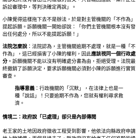
訴訟審理中，等判決確定再說」。
小陳覺得這樣拖下去不是辦法，於是對主管機關的「不作為」
提起訴願。訴願機關一開始卻說：「你們主管機關根本沒有發
出任何處分，所以不能提起訴願！」
法院怎麼說
：法院認為，主管機關逾期不處理，就是一種「不
作為」，這已經損害了小陳的權利，因此
應該視同一個行政處
分
。訴願機關不能以沒有明確處分書為由，拒絕受理。法院最
終撤銷了訴願決定，要求訴願機關必須對小陳的訴願進行實質
審查。
指導意義
：行政機關的「沉默」，在法律上也是一
種「說話」！只要逾期不作為，您就有權利尋求救
濟。
情境二：政府說「已處理」卻只是內部傳閱
老王家的土地因政府徵收工程受到影響，他依法向縣政府申請