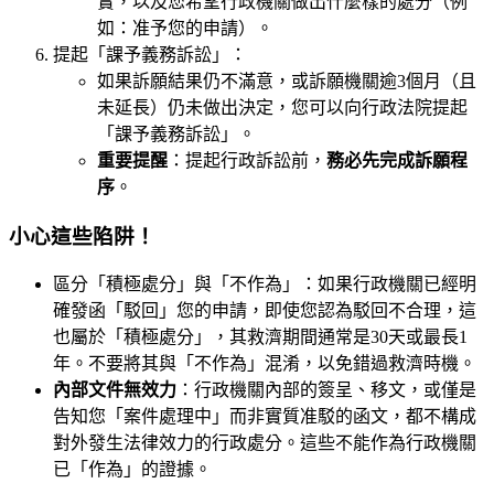
實，以及您希望行政機關做出什麼樣的處分（例
如：准予您的申請）。
提起「課予義務訴訟」：
如果訴願結果仍不滿意，或訴願機關逾3個月（且
未延長）仍未做出決定，您可以向行政法院提起
「課予義務訴訟」。
重要提醒
：提起行政訴訟前，
務必先完成訴願程
序
。
小心這些陷阱！
區分「積極處分」與「不作為」：如果行政機關已經明
確發函「駁回」您的申請，即使您認為駁回不合理，這
也屬於「積極處分」，其救濟期間通常是30天或最長1
年。不要將其與「不作為」混淆，以免錯過救濟時機。
內部文件無效力
：行政機關內部的簽呈、移文，或僅是
告知您「案件處理中」而非實質准駁的函文，都不構成
對外發生法律效力的行政處分。這些不能作為行政機關
已「作為」的證據。