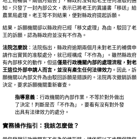
地上物補償。兩個月過去了，縣政府沒有給老王任何准駁的通
知，只發了一封內部公文，表示已將老王的異議書「移送」給
農業局處理。老王等不到結果，便對縣政府提起訴願。
結果，訴願機關卻以縣政府已經「移文處理」為由，駁回了老
王的訴願，認為縣政府並沒有不作為。
法院怎麼說
：法院指出，縣政府逾期兩個月未對老王的補償申
請作出實質的准駁處分，就已經構成「不作為」。雖然縣政府
有內部移文的動作，但這
僅是行政機關內部的處理流程，對老
王這位外部申請人而言，並沒有產生任何法律效力
。因此，訴
願機關以內部文件為由駁回訴願是錯誤的。法院再次撤銷訴願
決定，要求訴願機關重新審查。
指導意義
：行政機關的內部作業，不等於對外做出
了決定！判斷是否「不作為」，要看有沒有對外發
出具有法律效力的處分。
實務操作指引：我該怎麼做？