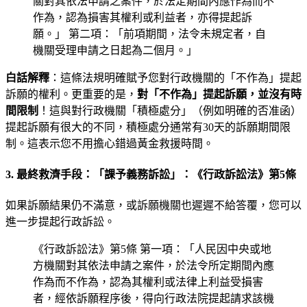
關對其依法申請之案件，於法定期間內應作為而不
作為，認為損害其權利或利益者，亦得提起訴
願。」 第二項：「前項期間，法令未規定者，自
機關受理申請之日起為二個月。」
白話解釋
：這條法規明確賦予您對行政機關的「不作為」提起
訴願的權利。更重要的是，
對「不作為」提起訴願，並沒有時
間限制
！這與對行政機關「積極處分」（例如明確的否准函）
提起訴願有很大的不同，積極處分通常有30天的訴願期間限
制。這表示您不用擔心錯過黃金救援時間。
3. 最終救濟手段：「課予義務訴訟」：《行政訴訟法》第5條
如果訴願結果仍不滿意，或訴願機關也遲遲不給答覆，您可以
進一步提起行政訴訟。
《行政訴訟法》第5條 第一項：「人民因中央或地
方機關對其依法申請之案件，於法令所定期間內應
作為而不作為，認為其權利或法律上利益受損害
者，經依訴願程序後，得向行政法院提起請求該機