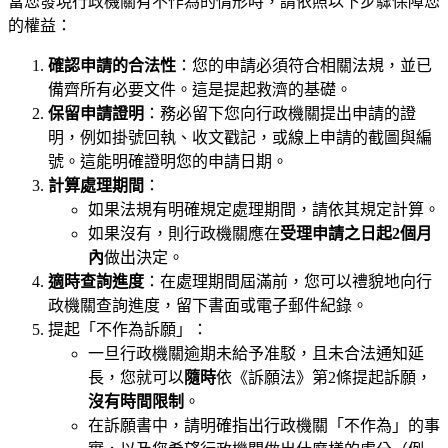
當您發現行政機關有不作為的情形時，請依照以下步驟保障您
的權益：
確認申請的合法性
：您的申請必須符合相關法規，並已
備齊所有必要文件。這是提起救濟的基礎。
保留申請證明
：務必留下您向行政機關提出申請的證
明，例如掛號回執、收文戳記，或線上申請的截圖與編
號。這能明確證明您的申請日期。
計算處理期間
：
如果法規有明確規定處理期間，請依其規定計算。
如果沒有，則行政機關應在
受理申請之日起2個月
內
做出決定。
適時查詢進度
：在處理期間屆滿前，您可以禮貌地向行
政機關查詢進度，留下書面或電子郵件紀錄。
提起「不作為訴願」：
一旦行政機關逾期未給予准駁，且未合法通知延
長，您就可以
隨時
依《訴願法》第2條提起訴願，
沒有時間限制
。
在訴願書中，請明確指出行政機關「不作為」的事