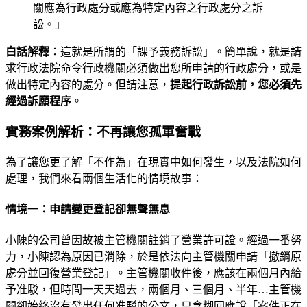
關應為行政處分或應為特定內容之行政處分之訴
訟。」
白話解釋
：這就是所謂的「課予義務訴訟」。簡單說，就是請
求行政法院命令行政機關必須做出您所申請的行政處分，或是
做出特定內容的處分。但請注意，
提起行政訴訟前，您必須先
經過訴願程序
。
實務案例解析：不再讓您孤軍奮戰
為了讓您更了解「不作為」在現實中如何發生，以及法院如何
處理，我們來看兩個生活化的情境故事：
情境一：申請變更登記卻無聲無息
小陳的公司曾因故被主管機關註銷了營業許可證。經過一番努
力，小陳認為原因已消除，於是依法向主管機關申請「撤銷原
處分並回復營業登記」。主管機關收件後，應該在兩個月內給
予准駁，但時間一天天過去，兩個月、三個月、半年…主管機
關卻始終沒有發出任何准駁的公文，只含糊回應說「案件正在