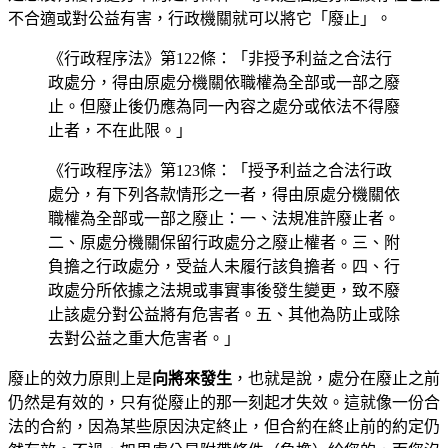
不合適或對公益有害，行政機關就可以將它「廢止」。
《行政程序法》第122條：「非授予利益之合法行
政處分，得由原處分機關依職權為全部或一部之廢
止。但廢止後仍應為同一內容之處分或依法不得廢
止者，不在此限。」
《行政程序法》第123條：「授予利益之合法行政
處分，有下列各款情形之一者，得由原處分機關依
職權為全部或一部之廢止：一、法規准許廢止者。
二、原處分機關保留行政處分之廢止權者。三、附
負擔之行政處分，受益人未履行該負擔者。四、行
政處分所依據之法規或事實事後發生變更，致不廢
止該處分對公益將有危害者。五、其他為防止或除
去對公益之重大危害者。」
廢止的效力原則上是
向將來發生
，也就是說，處分在廢止之前
仍然是有效的，只有從廢止的那一刻起才失效。這就像一份合
法的合約，因為某些原因決定終止，但合約在終止前的約定仍