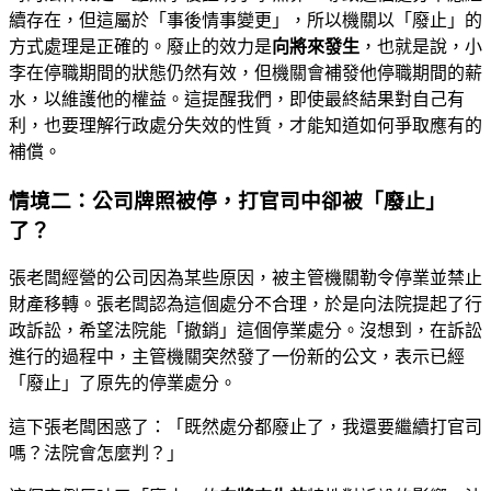
續存在，但這屬於「事後情事變更」，所以機關以「廢止」的
方式處理是正確的。廢止的效力是
向將來發生
，也就是說，小
李在停職期間的狀態仍然有效，但機關會補發他停職期間的薪
水，以維護他的權益。這提醒我們，即使最終結果對自己有
利，也要理解行政處分失效的性質，才能知道如何爭取應有的
補償。
情境二：公司牌照被停，打官司中卻被「廢止」
了？
張老闆經營的公司因為某些原因，被主管機關勒令停業並禁止
財產移轉。張老闆認為這個處分不合理，於是向法院提起了行
政訴訟，希望法院能「撤銷」這個停業處分。沒想到，在訴訟
進行的過程中，主管機關突然發了一份新的公文，表示已經
「廢止」了原先的停業處分。
這下張老闆困惑了：「既然處分都廢止了，我還要繼續打官司
嗎？法院會怎麼判？」