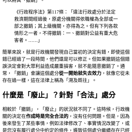
可以將其「撤銷」。
《行政程序法》第117條：「違法行政處分於法定
救濟期間經過後，原處分機關得依職權為全部或一
部之撤銷；其上級機關，亦得為之。但有下列各款
情形之一者，不得撤銷：一、撤銷對公益有重大危
害者。……」
簡單來說，就是行政機關發現自己當初的決定有錯，即使這個
錯已經過了一段時間，他們還是可以修正。但如果撤銷這個錯
誤決定會對大眾利益造成嚴重損害，就不能隨意撤銷了。通
常，「撤銷」會讓這個處分
從一開始就失去效力
，就像它從未
存在過一樣，這在法律上稱為「溯及既往」。
什麼是「廢止」？針對「合法」處分
相較於「撤銷」，「廢止」的狀況就不同了。這時候，行政機
關的決定在
作成時是完全合法的
，沒有任何問題。但是，因為
後來發生了某些事情，例如法律修改了、事實情況改變了，或
是您沒有履行處分中約定的條件，導致這個處分繼續存在已經