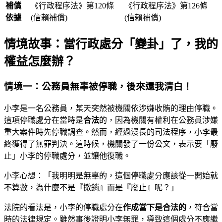
補償
《行政程序法》第120條
《行政程序法》第126條
依據
(信賴補償)
(信賴補償)
情境故事：當行政處分「變卦」了，我的
權益怎麼辦？
情境一：公務員無辜被停職，後來還我清白！
小李是一名公務員，某天突然被機關依涉嫌收賄的理由停職。
這項停職處分在當時是
合法
的，因為機關有權利在公務員涉嫌
重大案件時先停職調查。然而，經過漫長的司法程序，小李最
終獲得了無罪判決。這時候，機關發了一份公文，表示要「廢
止」小李的停職處分，並讓他復職。
小李心想：「我明明是無辜的，這個停職處分應該從一開始就
不算數，為什麼不是『撤銷』而是『廢止』呢？」
法院的看法是，小李的停職處分在
作成當下是合法的
，符合當
時的法律規定。雖然事後證明小李無罪，導致這個處分不應繼