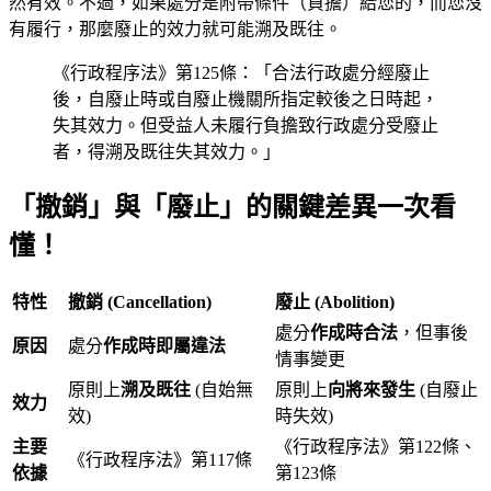
然有效。不過，如果處分是附帶條件（負擔）給您的，而您沒
有履行，那麼廢止的效力就可能溯及既往。
《行政程序法》第125條：「合法行政處分經廢止
後，自廢止時或自廢止機關所指定較後之日時起，
失其效力。但受益人未履行負擔致行政處分受廢止
者，得溯及既往失其效力。」
「撤銷」與「廢止」的關鍵差異一次看
懂！
特性
撤銷 (Cancellation)
廢止 (Abolition)
處分
作成時合法
，但事後
原因
處分
作成時即屬違法
情事變更
原則上
溯及既往
(自始無
原則上
向將來發生
(自廢止
效力
效)
時失效)
主要
《行政程序法》第122條、
《行政程序法》第117條
依據
第123條