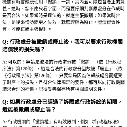
機關有時會籠統使用「撤銷」一詞，其內涵可能包含廢止的意
義。這時，您不應只看字面，而是要仔細判斷原處分在作成時
是否合法。如果當時是違法的，就應主張撤銷；如果當時合
法，是後來情勢變更才失效，就應理解為廢止。釐清實質性
質，才能正確主張權利。
Q:
行政處分被撤銷或廢止後，我可以要求行政機關
賠償我的損失嗎？
A:
可以的！無論是違法的行政處分被「撤銷」（依《行政程
序法》第120條），還是合法的行政處分因故被「廢止」（依
《行政程序法》第126條），只要您是因為信賴該處分而遭受
了財產上的損失，且符合法律規定的要件，都可以向行政機關
請求合理的補償。記得妥善保存所有相關證明文件。
Q:
如果行政處分已經過了訴願或行政訴訟的期限，
還能被撤銷或廢止嗎？
A:
行政機關的「撤銷權」有時效限制，例如《行政程序法》