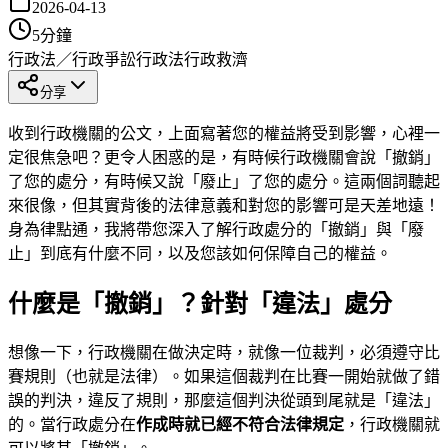
2026-04-13
5
分鐘
行政法／行政爭訟
行政法
行政救濟
分享
收到行政機關的公文，上面寫著您的權益將受到影響，心裡一
定很焦急吧？更令人困惑的是，有時候行政機關會說「撤銷」
了您的處分，有時候又說「廢止」了您的處分。這兩個詞聽起
來很像，但其實背後的法律意義和對您的影響可是天差地遠！
身為律點通，我將帶您深入了解行政處分的「撤銷」與「廢
止」到底有什麼不同，以及您該如何保障自己的權益。
什麼是「撤銷」？針對「違法」處分
想像一下，行政機關在做決定時，就像一位裁判，必須遵守比
賽規則（也就是法律）。如果這個裁判在比賽一開始就做了錯
誤的判決，違反了規則，那麼這個判決從頭到尾就是「違法」
的。當行政處分在
作成時就已經不符合法律規定
，行政機關就