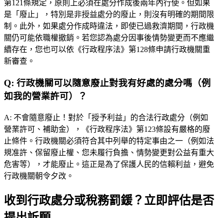
第121條規定，原則上必須在處分作成後兩年內行使。但如果
是「廢止」，特別是非授益處分的廢止，則沒有明確的期間限
制。此外，如果處分作成時違法，即使已過救濟期間，行政機
關仍可能依職權撤銷。若您認為處分因事後情勢變更而不應繼
續存在，您也可以依《行政程序法》第128條申請行政機關重
新審查。
Q:
行政機關可以隨意廢止對我有好處的處分嗎（例
如我的營業許可）？
A:
不會隨意廢止！對於「授予利益」的合法行政處分（例如
營業許可、補助金），《行政程序法》第123條設有嚴格的廢
止條件。行政機關必須符合其中列舉的特定事由之一（例如法
規准許、保留廢止權、您未履行負擔、情勢變更對公益有重大
危害等），才能廢止。這正是為了保護人民的信賴利益，避免
行政機關朝令夕改。
收到行政處分或稅務罰鍰？立即評估是否
提出訴願