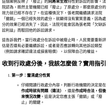
這個案例反映了「廢止」的
向將來生效
特性對訴訟的影響。法
院認為，既然主管機關已經「廢止」了原處分，那麼原處分的
效力就已經不存在了。在這種情況下，張老闆繼續請求法院
「撤銷」一個已經失效的處分，就顯得沒有實質意義，因為處
分的效果已經消失了。因此，法院可能會因為張老闆「欠缺訴
訟利益」而駁回他的訴訟請求。
這告訴我們，當行政處分在訴訟中被廢止時，人民需要重新評
估是否還有必要繼續訴訟，或者是否應該轉向其他訴訟類型
（例如請求確認違法或損害賠償），以保障自己的權益。
收到行政處分後，我該怎麼做？實用指引
第一步：釐清處分性質
仔細閱讀行政處分內容，判斷行政機關的決定是在
作成時就有問題（違法）
，還是
作成時合法，但後
來情況改變
。這是決定您應主張「撤銷」或「廢
止」的關鍵。