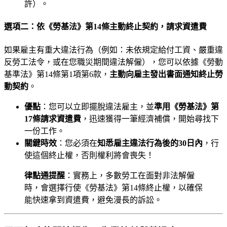
許）。
選項二：依《勞基法》第14條主動終止契約，請求資遣費
如果雇主有重大違法行為（例如：未依規定給付工資、嚴重違
反勞工法令，或在您職災期間違法解僱），您可以依據《勞動
基準法》第14條第1項第6款，
主動向雇主發出書面通知終止勞
動契約
。
優點
：您可以立即擺脫違法雇主，並
準用《勞基法》第
17條請求資遣費
，迅速獲得一筆經濟補償，開始尋找下
一份工作。
關鍵時效
：您必須在
知悉雇主違法行為後的30日內
，行
使這個終止權，否則權利將會喪失！
律點通提醒
：實務上，多數勞工在面對非法解僱
時，會選擇行使《勞基法》第14條終止權，以確保
能快速拿到資遣費，避免漫長的訴訟。