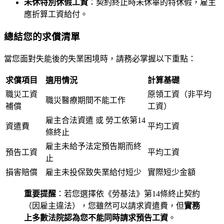
未休特別休假工資
：契約終止時未休畢的特休假，雇主
應折算工資給付。
總結您的求償清單
當您面對失能後的失業困境時，請務必掌握以下重點：
求償項目
適用情況
計算基礎
職災工資
原領工資（非平均
職災醫療期間不能工作
補償
工資）
雇主合法資遣 或 勞工依第14
資遣費
平均工資
條終止
雇主未給予法定預告期而終
預告工資
平均工資
止
損害賠償
雇主未投保致失業給付短少
實際短少金額
重要提醒
：若您選擇依《勞基法》第14條終止契約
（因雇主違法），您雖然可以請求資遣費，但
實務
上多數法院認為您不能同時請求預告工資
。