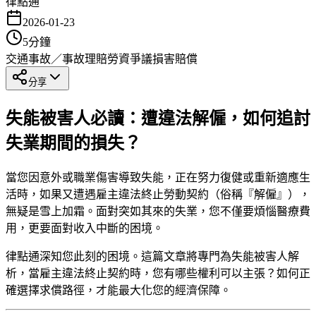
律點通
2026-01-23
5
分鐘
交通事故／事故理賠
勞資爭議
損害賠償
分享
失能被害人必讀：遭違法解僱，如何追討
失業期間的損失？
當您因意外或職業傷害導致失能，正在努力復健或重新適應生
活時，如果又遭遇雇主違法終止勞動契約（俗稱『解僱』），
無疑是雪上加霜。面對突如其來的失業，您不僅要煩惱醫療費
用，更要面對收入中斷的困境。
律點通深知您此刻的困境。這篇文章將專門為失能被害人解
析，當雇主違法終止契約時，您有哪些權利可以主張？如何正
確選擇求償路徑，才能最大化您的經濟保障。