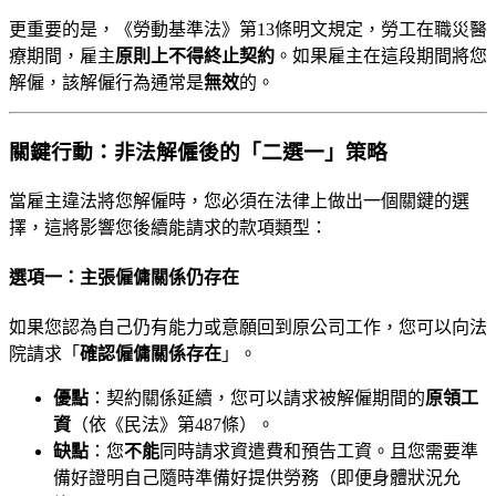
更重要的是，《勞動基準法》第13條明文規定，勞工在職災醫
療期間，雇主
原則上不得終止契約
。如果雇主在這段期間將您
解僱，該解僱行為通常是
無效
的。
關鍵行動：非法解僱後的「二選一」策略
當雇主違法將您解僱時，您必須在法律上做出一個關鍵的選
擇，這將影響您後續能請求的款項類型：
選項一：主張僱傭關係仍存在
如果您認為自己仍有能力或意願回到原公司工作，您可以向法
院請求「
確認僱傭關係存在
」。
優點
：契約關係延續，您可以請求被解僱期間的
原領工
資
（依《民法》第487條）。
缺點
：您
不能
同時請求資遣費和預告工資。且您需要準
備好證明自己隨時準備好提供勞務（即便身體狀況允