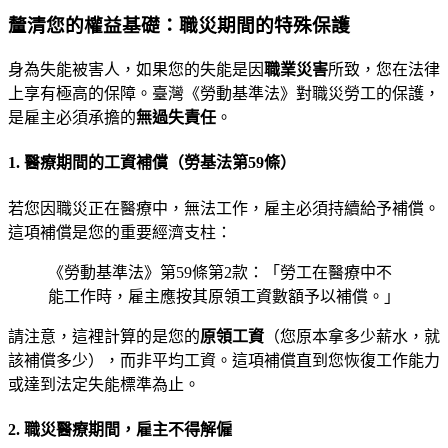
釐清您的權益基礎：職災期間的特殊保護
身為失能被害人，如果您的失能是因
職業災害
所致，您在法律
上享有極高的保障。臺灣《勞動基準法》對職災勞工的保護，
是雇主必須承擔的
無過失責任
。
1. 醫療期間的工資補償（勞基法第59條）
若您因職災正在醫療中，無法工作，雇主必須持續給予補償。
這項補償是您的重要經濟支柱：
《勞動基準法》第59條第2款：「勞工在醫療中不
能工作時，雇主應按其原領工資數額予以補償。」
請注意，這裡計算的是您的
原領工資
（您原本拿多少薪水，就
該補償多少），而非平均工資。這項補償直到您恢復工作能力
或達到法定失能標準為止。
2. 職災醫療期間，雇主不得解僱