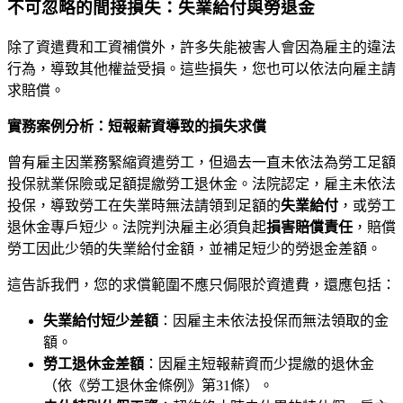
不可忽略的間接損失：失業給付與勞退金
除了資遣費和工資補償外，許多失能被害人會因為雇主的違法
行為，導致其他權益受損。這些損失，您也可以依法向雇主請
求賠償。
實務案例分析：短報薪資導致的損失求償
曾有雇主因業務緊縮資遣勞工，但過去一直未依法為勞工足額
投保就業保險或足額提繳勞工退休金。法院認定，雇主未依法
投保，導致勞工在失業時無法請領到足額的
失業給付
，或勞工
退休金專戶短少。法院判決雇主必須負起
損害賠償責任
，賠償
勞工因此少領的失業給付金額，並補足短少的勞退金差額。
這告訴我們，您的求償範圍不應只侷限於資遣費，還應包括：
失業給付短少差額
：因雇主未依法投保而無法領取的金
額。
勞工退休金差額
：因雇主短報薪資而少提繳的退休金
（依《勞工退休金條例》第31條）。