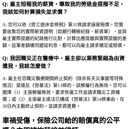
Q:
雇主短報我的薪資，導致我的勞退金提撥不足，
我該如何計算損失並求償？
A:
您可以依《勞工退休金條例》第31條請求損害賠償。您需
要收集您的實際薪資證明（如銀行轉帳紀錄、薪資單），並與
雇主實際提繳的紀錄進行比對，計算出應提繳與實際提繳的差
額。這筆差額連同遲延利息，都可以向雇主請求補足或賠償。
Q:
我因職災正在醫療中，雇主卻以業務緊縮為由資
遣我，我該怎麼做？
A:
雇主在您職災醫療期間終止契約（除非有天災事變等特殊
情況）是違反《勞基法》第13條的，該解僱行為無效。您可以
選擇（1）主張解僱無效，要求恢復工作並請求職災工資補
償；或（2）主張雇主違法已構成《勞基法》第14條事由，在
30日內主動終止契約，並請求資遣費。
車禍受傷，保險公司給的賠償真的公平