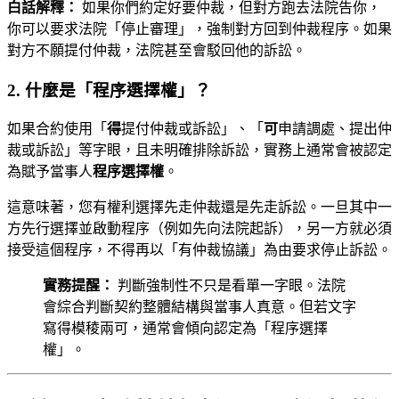
白話解釋：
如果你們約定好要仲裁，但對方跑去法院告你，
你可以要求法院「停止審理」，強制對方回到仲裁程序。如果
對方不願提付仲裁，法院甚至會駁回他的訴訟。
2. 什麼是「程序選擇權」？
如果合約使用「
得
提付仲裁或訴訟」、「
可
申請調處、提出仲
裁或訴訟」等字眼，且未明確排除訴訟，實務上通常會被認定
為賦予當事人
程序選擇權
。
這意味著，您有權利選擇先走仲裁還是先走訴訟。一旦其中一
方先行選擇並啟動程序（例如先向法院起訴），另一方就必須
接受這個程序，不得再以「有仲裁協議」為由要求停止訴訟。
實務提醒：
判斷強制性不只是看單一字眼。法院
會綜合判斷契約整體結構與當事人真意。但若文字
寫得模稜兩可，通常會傾向認定為「程序選擇
權」。