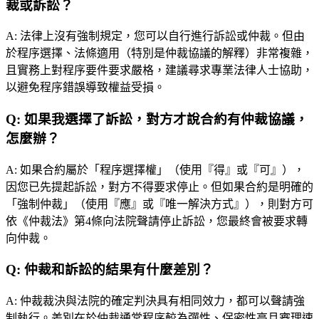
裁或訴訟？
A:
法律上沒有強制規定，您可以自行進行訴訟或仲裁。但由
於程序選擇、法條適用（特別是仲裁協議的解釋）非常複雜，
且實務上對程序要件要求嚴格，建議尋求專業法律人士協助，
以避免程序錯誤導致權益受損。
Q:
如果我選擇了訴訟，對方才說合約有仲裁協議，
怎麼辦？
A:
如果合約屬於「程序選擇權」（使用『得』或『可』），
因您已先提起訴訟，對方不得要求停止。但如果合約是明確的
「強制仲裁」（使用『應』或『唯一解決方式』），則對方可
依《仲裁法》第4條向法院聲請停止訴訟，您最終會被要求轉
向仲裁。
Q:
仲裁和訴訟的結果有什麼差別？
A:
仲裁裁決與法院的確定判決具有相同效力，都可以聲請強
制執行。差別在於仲裁通常程序較為彈性、保密性高且審理速