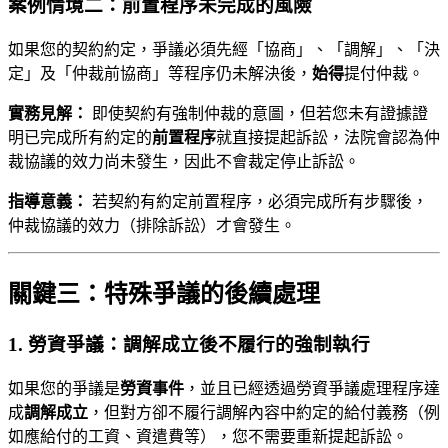
案例情境二：前置程序未完成的風險
如果您的契約約定，爭議必須先經「協商」、「調解」、「決
定」及「仲裁前協商」等程序仍未解決後，
始得
提付仲裁。
實務見解：
即使契約有強制仲裁的意圖，但若您未有證據證
明已完成所有約定的
前置程序
就直接提起訴訟，法院會認為仲
裁協議的效力尚未發生，因此不會裁定停止訴訟。
指導意義：
若契約有約定前置程序，必須完成所有步驟後，
仲裁協議的效力（排除訴訟）才會發生。
關鍵三：特殊爭議的後續處理
1. 勞資爭議：調解成立後不履行的強制執行
如果您的爭議是
勞資事件
，並且已經透過勞資爭議處理程序達
成
調解成立
，但對方卻不履行調解內容中約定的給付義務（例
如應給付的工資、資遣費等），您不需要重新提起訴訟。