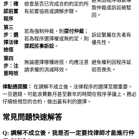
避免因程序瑕疵導
步：確
檢查是否已完成合約約定的所
致仲裁或訴訟被駁
認前置
有前置協商或調解步驟。
回。
程序
第三
若為強制仲裁，則
提付仲裁
；
步：選
訴訟繫屬在先者有
若為程序選擇權或無約定，則
擇法律
優先性。
提起民事訴訟
。
途徑
第四
無論選擇哪種途徑，均應注意
避免權利因程序延
步：注
請求權的消滅時效。
宕而喪失。
意時效
律點通提醒：
在調解不成立後，法律程序的選擇至關重要。
一旦選錯，可能浪費數月甚至數年的時間在程序爭議上。務必
仔細檢視您的合約，做出最有利的選擇。
常見問題快速解答
Q:
調解不成立後，我是否一定要找律師才能進行仲