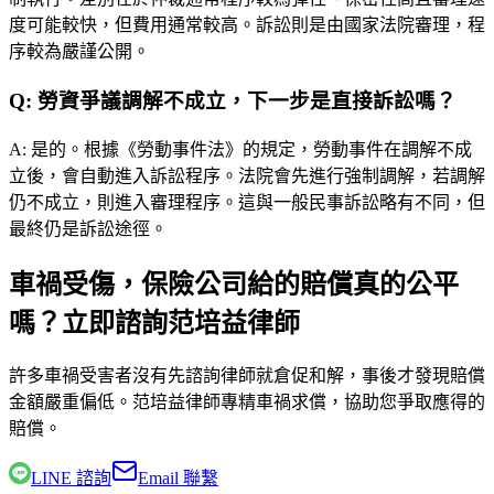
度可能較快，但費用通常較高。訴訟則是由國家法院審理，程
序較為嚴謹公開。
Q:
勞資爭議調解不成立，下一步是直接訴訟嗎？
A:
是的。根據《勞動事件法》的規定，勞動事件在調解不成
立後，會自動進入訴訟程序。法院會先進行強制調解，若調解
仍不成立，則進入審理程序。這與一般民事訴訟略有不同，但
最終仍是訴訟途徑。
車禍受傷，保險公司給的賠償真的公平
嗎？立即諮詢范培益律師
許多車禍受害者沒有先諮詢律師就倉促和解，事後才發現賠償
金額嚴重偏低。
范培益律師
專精車禍求償，協助您爭取應得的
賠償。
LINE 諮詢
Email 聯繫