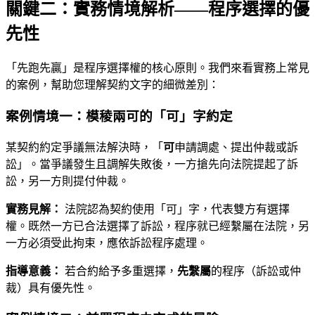
關鍵二：實務情境解析——程序選擇的優
先性
「先跑先贏」是程序選擇權的核心原則。我們來看實務上常見
的案例，幫助您理解契約文字的細微差別：
案例情境一：模稜兩可的「可」字約定
某契約約定爭議無法解決時，「
可
申請調處、提出仲裁或訴
訟」。當爭議發生且調解失敗後，一方搶先向法院提起了訴
訟，另一方則提付仲裁。
實務見解：
法院認為契約使用「可」字，代表雙方有選擇
權。既然一方已合法選擇了訴訟，程序就已經繫屬在法院，另
一方必須受此拘束，應依訴訟程序處理。
指導意義：
若合約給予多重選擇，
先繫屬
的程序（訴訟或仲
裁）具有優先性。