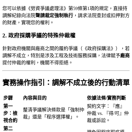
您可以依據《勞資爭議處理法》第59條第1項的規定，直接持
調解紀錄向法院
聲請裁定強制執行
，請求法院查封或扣押對方
的財產，實現您的權利。
2. 政府採購爭議的特殊仲裁權
針對政府機關與廠商之間的履約爭議（《政府採購法》），若
調解不成立，特別是涉及工程及技術服務採購，法律賦予
廠商
提付仲裁的權利，機關不得拒絕。
實務操作指引：調解不成立後的行動清單
步驟
內容與目的
依據法條/實務判斷
第一
契約文字：『應』
釐清爭議解決條款是「強制仲
步：檢
仲裁 vs. 『得/可』仲
裁」還是「程序選擇權」。
視合約
裁或訴訟。
第二