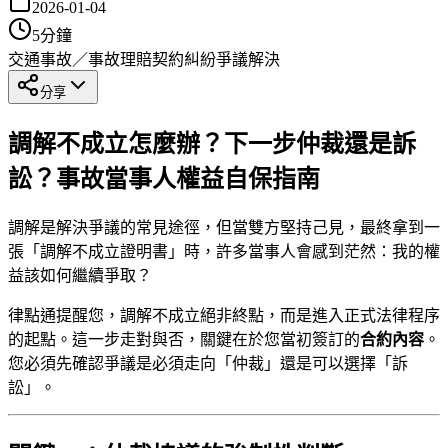
2026-01-04
5
分鐘
交通事故／事故理賠
契約糾紛
爭議解決
分享
調解不成立怎麼辦？下一步仲裁還是訴
訟？事故當事人權益自保指南
調解是解決爭議的常見途徑，但當雙方堅持己見，最終拿到一
張「調解不成立證明書」時，許多當事人會感到茫然：我的權
益該如何繼續爭取？
律點通提醒您，調解不成立絕非終點，而是進入正式法律程序
的起點。這一步走對與否，關鍵在於您當初簽訂的
合約內容
。
您必須先確認爭議是必須走向「仲裁」還是可以選擇「訴
訟」。