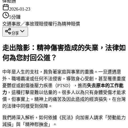
律點通
2026-01-23
5
分鐘
交通事故／事故理賠
侵權行為
精神賠償
分享
走出陰影：精神傷害造成的失業，法律如
何為您討回公道？
中年是人生的支柱，肩負著家庭與事業的重擔。一旦遭遇意
外、職場霸凌或任何不法侵害，導致身心受創，甚至罹患重度
憂鬱症或創傷後壓力疾患（PTSD），進而
失去原本的工作能
力
，這種打擊是難以估量的。很多人以為只有身體受傷才能求
償，但事實上，精神上的痛苦及因此造成的經濟損失，在台灣
的法律中同樣受到保障。
我們將深入解析，如何依據《民法》向加害人請求「勞動能力
減損」與「精神慰撫金」。