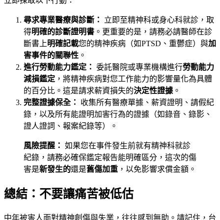
立即採取以下行動：
尋求專業醫療與診斷：
立即至精神科或身心科就診，取
得
明確的診斷證明書
。更重要的是，請務必請醫師在診
斷書上
明確記載
您的精神疾病（如PTSD、重鬱症）與
加
害事件的關聯性
。
進行勞動能力鑑定：
委託醫院或專業機構進行
勞動能力
減損鑑定
，將精神疾病對您工作能力的影響量化為具體
的百分比。這是請求薪資損失的
決定性證據
。
完整證據保全：
收集所有醫療單據、薪資證明、請假紀
錄，以及所有能證明加害行為的證據（如錄音、錄影、
證人證詞、報案紀錄等）。
風險提醒：
如果您在事件發生前就有精神科就診
紀錄，請務必確保鑑定報告能明確區分，這次的傷
害是
新發生的
還是
舊傷加重
，以免影響求償金額。
總結：不要讓痛苦被低估
中年被害人面對精神創傷與失業，往往感到無助。請記住，台