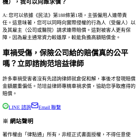
機），我可以向誰求償？
A:
您可以依據《民法》第188條第1項，主張僱用人連帶責
任。這意味著，您可以同時向實際侵權的行為人（受僱人）以
及其雇主（公司或醫院）請求連帶賠償。這對被害人更有保
障，因為雇主通常資力較雄厚，較能負擔高額賠償金。
車禍受傷，保險公司給的賠償真的公平
嗎？立即諮詢范培益律師
許多車禍受害者沒有先諮詢律師就倉促和解，事後才發現賠償
金額嚴重偏低。
范培益律師
專精車禍求償，協助您爭取應得的
賠償。
LINE 諮詢
Email 聯繫
※ 網站聲明
著作權由「律點通」所有，非經正式書面授權，不得任意使