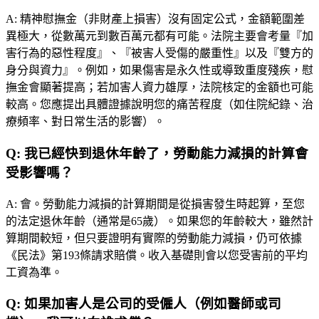
A:
精神慰撫金（非財產上損害）沒有固定公式，金額範圍差
異極大，從數萬元到數百萬元都有可能。法院主要會考量『加
害行為的惡性程度』、『被害人受傷的嚴重性』以及『雙方的
身分與資力』。例如，如果傷害是永久性或導致重度殘疾，慰
撫金會顯著提高；若加害人資力雄厚，法院核定的金額也可能
較高。您應提出具體證據說明您的痛苦程度（如住院紀錄、治
療頻率、對日常生活的影響）。
Q:
我已經快到退休年齡了，勞動能力減損的計算會
受影響嗎？
A:
會。勞動能力減損的計算期間是從損害發生時起算，至您
的法定退休年齡（通常是65歲）。如果您的年齡較大，雖然計
算期間較短，但只要證明有實際的勞動能力減損，仍可依據
《民法》第193條請求賠償。收入基礎則會以您受害前的平均
工資為準。
Q:
如果加害人是公司的受僱人（例如醫師或司