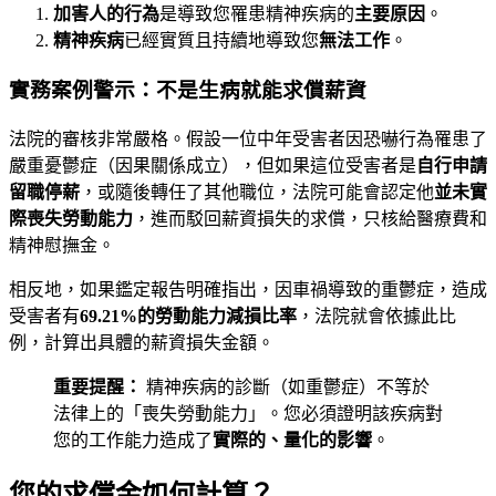
加害人的行為
是導致您罹患精神疾病的
主要原因
。
精神疾病
已經實質且持續地導致您
無法工作
。
實務案例警示：不是生病就能求償薪資
法院的審核非常嚴格。假設一位中年受害者因恐嚇行為罹患了
嚴重憂鬱症（因果關係成立），但如果這位受害者是
自行申請
留職停薪
，或隨後轉任了其他職位，法院可能會認定他
並未實
際喪失勞動能力
，進而駁回薪資損失的求償，只核給醫療費和
精神慰撫金。
相反地，如果鑑定報告明確指出，因車禍導致的重鬱症，造成
受害者有
69.21%的勞動能力減損比率
，法院就會依據此比
例，計算出具體的薪資損失金額。
重要提醒：
精神疾病的診斷（如重鬱症）不等於
法律上的「喪失勞動能力」。您必須證明該疾病對
您的工作能力造成了
實際的、量化的影響
。
您的求償金如何計算？