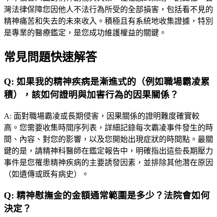
灣法律保障您因他人不法行為所受的全部損害，包括看不見的
精神痛苦和失去的未來收入。積極且有系統地收集證據，特別
是專業的醫療鑑定，是您成功維護權益的關鍵。
常見問題快速解答
Q:
如果我的精神疾病是漸進式的（例如職場霸凌累
積），該如何證明與加害行為的因果關係？
A:
面對職場霸凌或長期侵害，因果關係的證明難度確實較
高。您需要收集時間序列表，詳細記錄每次霸凌事件發生的時
間、內容、對您的影響，以及您開始出現症狀的時間點。最關
鍵的是，請精神科醫師在鑑定報告中，明確指出這些長期壓力
事件是您罹患精神疾病的主要誘發因素，並排除其他潛在原因
（如遺傳或既有病史）。
Q:
精神慰撫金的金額通常範圍是多少？法院會如何
決定？