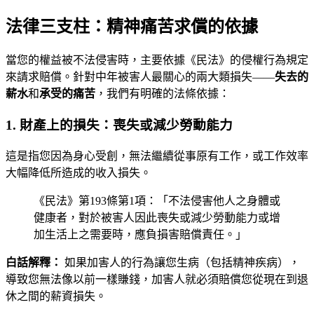
法律三支柱：精神痛苦求償的依據
當您的權益被不法侵害時，主要依據《民法》的侵權行為規定
來請求賠償。針對中年被害人最關心的兩大類損失——
失去的
薪水
和
承受的痛苦
，我們有明確的法條依據：
1. 財產上的損失：喪失或減少勞動能力
這是指您因為身心受創，無法繼續從事原有工作，或工作效率
大幅降低所造成的收入損失。
《民法》第193條第1項：「不法侵害他人之身體或
健康者，對於被害人因此喪失或減少勞動能力或增
加生活上之需要時，應負損害賠償責任。」
白話解釋：
如果加害人的行為讓您生病（包括精神疾病），
導致您無法像以前一樣賺錢，加害人就必須賠償您從現在到退
休之間的薪資損失。