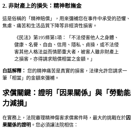
2. 非財產上的損失：精神慰撫金
這是俗稱的「精神賠償」，用來彌補您在事件中承受的恐懼、
焦慮、痛苦和生活品質下降等非經濟性損害。
《民法》第195條第1項：「不法侵害他人之身體、
健康、名譽、自由、信用、隱私、貞操，或不法侵
害其他人格法益而情節重大者，被害人雖非財產上
之損害，亦得請求賠償相當之金額。」
白話解釋：
您的精神痛苦是真實的損害，法律允許您請求一
筆「相當」的金額來彌補。
求償關鍵：證明「因果關係」與「勞動能
力減損」
在實務上，法院審理精神傷害求償案件時，最大的挑戰在於
因
果關係的證明
。您必須讓法院相信：