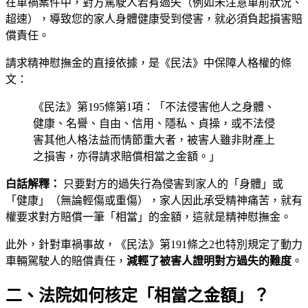
在車禍案件中，對方駕駛人若有過失（例如未注意車前狀況、
超速），導致您的家人身體健康受到侵害，就必須負起損害賠
償責任。
請求精神慰撫金的直接依據，是《民法》中保障人格權的條
文：
《民法》第195條第1項：「不法侵害他人之身體、
健康、名譽、自由、信用、隱私、貞操，或不法侵
害其他人格法益而情節重大者，被害人雖非財產上
之損害，亦得請求賠償相當之金額。」
白話解釋：
只要對方的過失行為侵害到家人的「身體」或
「健康」（無論輕傷或重傷），家人因此承受精神痛苦，就有
權要求對方賠償一筆「相當」的金額，這就是精神慰撫金。
此外，針對車禍事故，《民法》第191條之2也特別規定了動力
車輛駕駛人的賠償責任，
減輕了被害人證明對方過失的難度
。
二、法院如何核定「相當之金額」？