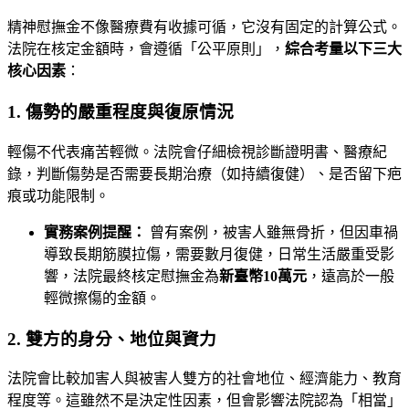
精神慰撫金不像醫療費有收據可循，它沒有固定的計算公式。
法院在核定金額時，會遵循「公平原則」，
綜合考量以下三大
核心因素
：
1. 傷勢的嚴重程度與復原情況
輕傷不代表痛苦輕微。法院會仔細檢視診斷證明書、醫療紀
錄，判斷傷勢是否需要長期治療（如持續復健）、是否留下疤
痕或功能限制。
實務案例提醒：
曾有案例，被害人雖無骨折，但因車禍
導致長期筋膜拉傷，需要數月復健，日常生活嚴重受影
響，法院最終核定慰撫金為
新臺幣10萬元
，遠高於一般
輕微擦傷的金額。
2. 雙方的身分、地位與資力
法院會比較加害人與被害人雙方的社會地位、經濟能力、教育
程度等。這雖然不是決定性因素，但會影響法院認為「相當」