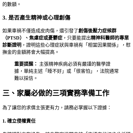
的數額。
3. 是否產生精神或心理創傷
如果車禍不僅造成皮肉傷，還引發了
創傷後壓力症候群
（PTSD）、焦慮症或憂鬱症
，只要能提出
精神科醫師的專業
診斷證明
，證明這些心理症狀與車禍有「相當因果關係」，慰
撫金的金額將會大幅提高。
重要提醒：
主張精神疾病必須有嚴謹的醫學證
據，單純主述「睡不好」或「很害怕」，法院通常
難以採信。
三、家屬必做的三項實務準備工作
為了讓您的求償主張更有力，請務必掌握以下證據：
1. 確立侵權責任