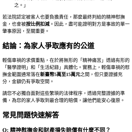
之。」
若法院認定被害人也要負擔責任，那麼最終判給的精神慰撫
金，也會被
按比例扣減
。因此，盡可能證明對方是事故的單一
肇事原因，至關重要。
結論：為家人爭取應有的公道
輕傷車禍的求償重點，在於將無形的「精神痛苦」透過有形的
「醫學證明」和「生活紀錄」具體化。實務上，輕傷車禍的慰
撫金範圍通常落在
新臺幣5萬至15萬元
之間，但只要證據充
分，金額仍有爭取空間。
請您不必獨自面對這些繁瑣的法律程序，透過完整證據的準
備，為您的家人爭取到最合理的賠償，讓他們能安心復原。
常見問題快速解答
Q:
精神慰撫金和財產損失賠償有什麼不同？