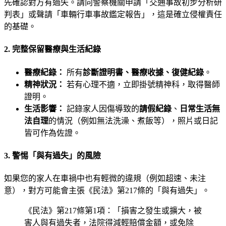
先確認對方有過失。請向警察機關申請「交通事故初步分析研
判表」或聲請「車輛行車事故鑑定報告」，這是確立侵權責任
的基礎。
2. 完整保留醫療與生活紀錄
醫療紀錄：
所有
診斷證明書、醫療收據、復健紀錄
。
精神狀況：
若有心理不適，立即掛號精神科，取得醫師
證明。
生活影響：
記錄家人因傷導致的
請假紀錄
、
日常生活無
法自理
的情況（例如無法洗澡、煮飯等），照片或日記
皆可作為佐證。
3. 警惕「與有過失」的風險
如果您的家人在車禍中也有輕微的違規（例如超速、未注
意），對方可能會主張《民法》第217條的「與有過失」。
《民法》第217條第1項：「損害之發生或擴大，被
害人與有過失者，法院得減輕賠償金額，或免除