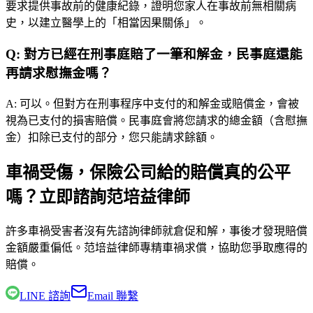
要求提供事故前的健康紀錄，證明您家人在事故前無相關病
史，以建立醫學上的「相當因果關係」。
Q:
對方已經在刑事庭賠了一筆和解金，民事庭還能
再請求慰撫金嗎？
A:
可以。但對方在刑事程序中支付的和解金或賠償金，會被
視為已支付的損害賠償。民事庭會將您請求的總金額（含慰撫
金）扣除已支付的部分，您只能請求餘額。
車禍受傷，保險公司給的賠償真的公平
嗎？立即諮詢范培益律師
許多車禍受害者沒有先諮詢律師就倉促和解，事後才發現賠償
金額嚴重偏低。
范培益律師
專精車禍求償，協助您爭取應得的
賠償。
LINE 諮詢
Email 聯繫