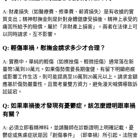
A:
財產損失（如醫療費、修車費、薪資損失）是有收據的實
質支出；精神慰撫金則是針對身體健康受損後，精神上承受的
痛苦所給予的賠償，屬於「非財產上損害」。兩者在法律上可
以同時請求，互不影響。
Q:
輕傷車禍，慰撫金請求多少才合理？
A:
實務中，單純的輕傷（如擦挫傷、輕微扭傷）通常落在新
臺幣5萬到10萬元。如果傷勢需要長期復健、有留下明顯疤痕
或影響工作生活，則可能提高至10萬到20萬元以上。請求金額
應基於傷勢嚴重性，且需考量雙方資力，避免漫天喊價導致訴
訟延宕。
Q:
如果車禍後才發現有憂鬱症，該怎麼證明跟車禍
有關？
A:
必須立即看精神科，並請醫師在診斷證明上明確記載，憂
鬱症或焦慮症狀是因「創傷事件」（即車禍）所引起。法院會