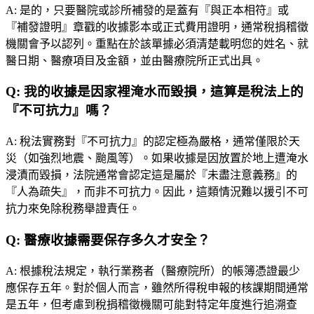
A:
是的，只要醫院或診所補發的是蓋有『與正本相符』或
『補發證明』章戳的收據影本或正式費用證明，通常稅捐稽徵
機關會予以認列。重點在於該單據必須清楚載明您的姓名、就
醫日期、醫療項目及金額，並由醫療院所正式出具。
Q:
我的收據是因家裡淹水而毀損，這算是稅法上的
『不可抗力』嗎？
A:
稅法實務對『不可抗力』的認定極為嚴格，通常僅限於天
災（如強烈地震、颱風等）。如果收據是因放置於地上遭淹水
浸漬而毀損，法院通常會認定這是屬於『未盡注意義務』的
『人為疏失』，而非不可抗力。因此，這類情況難以援引不可
抗力來免除稅務舉證責任。
Q:
醫療收據需要保存多久才安全？
A:
根據稅法規定，執行業務者（醫療院所）的帳簿憑證最少
應保存五年。對於個人而言，雖然所得稅申報的核課期間通常
是五年，但考慮到稅捐稽徵機關可能對特定年度進行追溯查