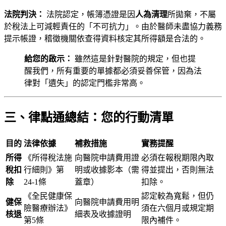
法院判決：
法院認定，帳簿憑證是因
人為清理
所拋棄，不屬
於稅法上可減輕責任的「不可抗力」。由於醫師未盡協力義務
提示帳證，稽徵機關依查得資料核定其所得額是合法的。
給您的啟示：
雖然這是針對醫院的規定，但也提
醒我們，所有重要的單據都必須妥善保管，因為法
律對「遺失」的認定門檻非常高。
三、律點通總結：您的行動清單
目的
法律依據
補救措施
實務提醒
所得
《所得稅法施
向醫院申請費用證
必須在報稅期限內取
稅扣
行細則》第
明或收據影本（需
得並提出，否則無法
除
24-1條
蓋章）
扣除。
《全民健康保
認定較為寬鬆，但仍
健保
向醫院申請費用明
險醫療辦法》
須在六個月或規定期
核退
細表及收據證明
第5條
限內補件。