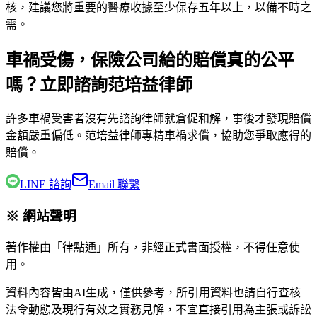
核，建議您將重要的醫療收據至少保存五年以上，以備不時之
需。
車禍受傷，保險公司給的賠償真的公平
嗎？立即諮詢范培益律師
許多車禍受害者沒有先諮詢律師就倉促和解，事後才發現賠償
金額嚴重偏低。
范培益律師
專精車禍求償，協助您爭取應得的
賠償。
LINE 諮詢
Email 聯繫
※ 網站聲明
著作權由「律點通」所有，非經正式書面授權，不得任意使
用。
資料內容皆由AI生成，僅供參考，所引用資料也請自行查核
法令動態及現行有效之實務見解，不宜直接引用為主張或訴訟