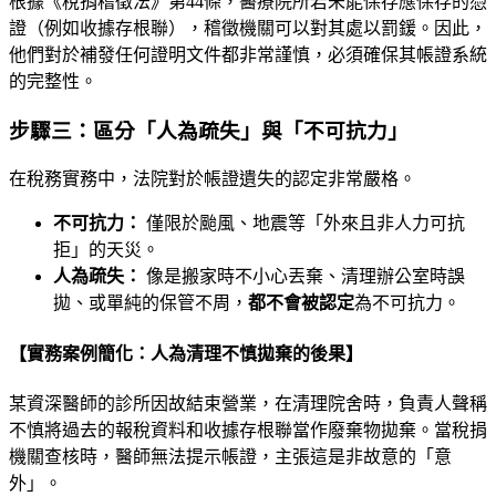
根據《稅捐稽徵法》第44條，醫療院所若未能保存應保存的憑
證（例如收據存根聯），稽徵機關可以對其處以罰鍰。因此，
他們對於補發任何證明文件都非常謹慎，必須確保其帳證系統
的完整性。
步驟三：區分「人為疏失」與「不可抗力」
在稅務實務中，法院對於帳證遺失的認定非常嚴格。
不可抗力：
僅限於颱風、地震等「外來且非人力可抗
拒」的天災。
人為疏失：
像是搬家時不小心丟棄、清理辦公室時誤
拋、或單純的保管不周，
都不會被認定
為不可抗力。
【實務案例簡化：人為清理不慎拋棄的後果】
某資深醫師的診所因故結束營業，在清理院舍時，負責人聲稱
不慎將過去的報稅資料和收據存根聯當作廢棄物拋棄。當稅捐
機關查核時，醫師無法提示帳證，主張這是非故意的「意
外」。