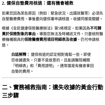
2. 健保自墊費用核退：還有機會補救
如果您因為某些原因（例如：緊急狀況、出國就醫等）必須先
自墊醫療費用，事後要向健保署申請核退，收據同樣是關鍵。
根據《全民健康保險醫療辦法》第5條規定，如果因為
不可歸
責於保險對象的事由
，導致您無法及時補送文件，只要檢附醫
療機構開具的
保險醫療費用項目明細表及收據
，仍可申請核
退。
白話解釋：
健保核退的認定相對寬鬆一些。即使
您收據遺失，只要不是故意的，且能請醫院補開
「明細表」和「費用證明」，通常還是有機會拿回
自墊的費用。
二、實務補救指南：遺失收據的黃金行動
三步驟